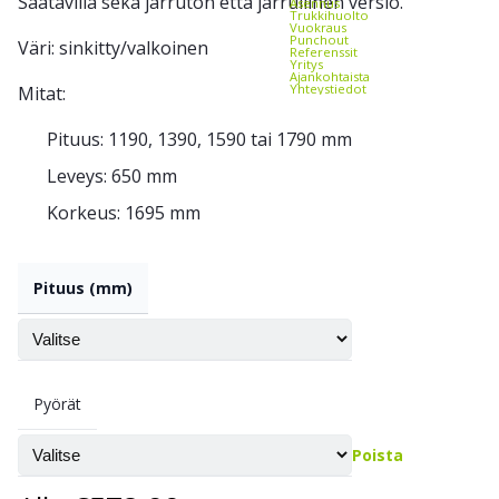
Saatavilla sekä jarruton että jarrullinen versio.
Asennus
Trukkihuolto
Vuokraus
Punchout
Väri: sinkitty/valkoinen
Referenssit
Yritys
Ajankohtaista
Yhteystiedot
Mitat:
Pituus: 1190, 1390, 1590 tai 1790 mm
Leveys: 650 mm
Korkeus: 1695 mm
Pituus (mm)
Pyörät
Poista