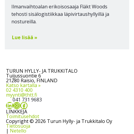
Ilmanvaihtoalan erikoisosaaja Fläkt Woods
tehosti sisälogistiikkaa läpivirtaushyllyillä ja
nostureilla.
Lue lisää »
TURUN HYLLY- JA TRUKKITALO
Tuijussuontie 6
21280 Raisio, FINLAND
Katso kartalla »
02 4310 400
myynti@thtt.fi
041 731 9683
LinkedIn
Instagram
Facebook
LINKKEJÄ
Toimitusehdot
Copyright © 2026 Turun Hylly- ja Trukkitalo Oy
Tietosuoja
|
Netello