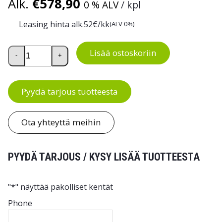
Alk.
€
578,90
0 % ALV
/ kpl
Leasing hinta alk.
52
€/kk
(ALV 0%)
Keräilyvaunu 9000-sarja. 3 kerrosta määrä
Lisää ostoskoriin
-
+
Pyydä tarjous tuotteesta
Ota yhteyttä meihin
PYYDÄ TARJOUS / KYSY LISÄÄ TUOTTEESTA
"
*
" näyttää pakolliset kentät
Phone