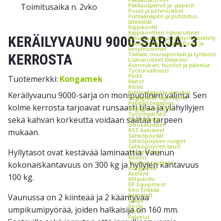
Toimitusaika n. 2vko
Pakkauspahvit ja -paperit
Pussit ja pehmusteet
Puhtaanapito ja puhdistus
Jäteastiat
Kippikontit
Kippikonttien lisävarusteet
KERÄILYVAUNU 9000-SARJA. 3
Valuma-altaat ja tynnyrinkäsittely
Saksipöydät, nostopöydät ja
kevytnostimet
Tikkaat, nousuportaat ja työtasot
KERROSTA
Lisävarusteet tikkaisiin
Asennukset, huollot ja palvelut
Työturvallisuus
Peilit
Tuotemerkki:
Kongamek
Matot
Ritilät
Kulunohjaus ja varoitus
Keräilyvaunu 9000-sarja on monipuolinen valinta. Sen
Begagnade lagerhyllor
Pallställ begagnat
kolme kerrosta tarjoavat runsaasti tilaa ja ylähyllyjen
Begagnade hyllor
Työympäristö
sekä kahvan korkeutta voidaan säätää tarpeen
Potkulaudat
Ulkokalusteet
RST-kalusteet
mukaan.
Sähköpöydät
Sähköpöytien rungot
Sähköpöytien tasot
Hyllytasot ovat kestävää laminaattia. Vaunun
Tuotemerkit
Kasten
Treston tuotteet
kokonaiskantavuus on 300 kg ja hyllyjen kantavuus
Kongamek
Axelent
100 kg.
Mitsubishi
EP-Equipment
Kito Erikkilä
EdmoLift
Vaunussa on 2 kiinteää ja 2 kääntyvää
Zallys
Rocla
umpikumipyörää, joiden halkaisija on 160 mm.
THTT
Palvelut