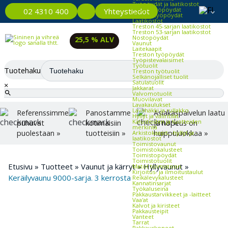
Työpöydät ja laatikostot
Kevyet työpöydät
Yhteystiedot
02 4310 400
Raskaat työpöydät
Laatikostot
Treston 45-sarjan laatikostot
Treston 53-sarjan laatikostot
Nostopöydät
25,5 % ALV
Vaunut
Laitekaapit
Treston työpöydät
Työpistevalaisimet
Työtuolit
Tuotehaku
Treston työtuolit
Selkänojalliset tuolit
Satulatuolit
×
Jakkarat
Valvomotuolit
Muovilavat
Lavakaulukset
Lavahäkki ja rullakko
Referenssimme
Panostamme
Asiakaspalvelun laatu
Hyllyt ja väliritilät
Kalusteiden ja tuotteiden
puhuvat
kotimaisiin
ja nopeus on
merkintä
puolestaan »
tuotteisiin »
huippuluokkaa »
Arkistokaapit, -hyllyt ja -
laatikostot
Toimistovaunut
Toimistokalusteet
Toimistopöydät
Toimistotuolit
Etusivu
»
Tuotteet
»
Vaunut ja kärryt
»
Hyllyvaunut
»
Matot toimistoon
Kirjoitus- ja ilmoitustaulut
Keräilyvaunu 9000-sarja. 3 kerrosta
Reikälevykalusteet
Kannatinsarjat
Työkaluseinä
Pakkaustarvikkeet ja -laitteet
Vaa'at
Kalvot ja kiristeet
Pakkausteipit
Vanteet
Tarrat
Pakkauskoneet