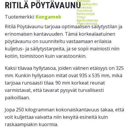
Asennus
RITILÄ PÖYTÄVAUNU
Trukkihuolto
Vuokraus
Punchout
Referenssit
Tuotemerkki:
Kongamek
Yritys
Ajankohtaista
Yhteystiedot
Ritilä Pöytävaunu tarjoaa optimaalisen säilytystilan ja
erinomaisen kantavuuden. Tämä korkealaatuinen
pöytävaunu on suunniteltu vastaamaan erilaisia
kuljetus- ja säilytystarpeita, ja se sopii mainiosti niin
kotiin, toimistoon kuin varastoonkin.
Kaksi tilavaa hyllytasoa, joiden välinen etäisyys on 325
mm. Kunkin hyllytason mitat ovat 935 x 535 mm, mikä
tarjoaa runsaasti tilaa. 90 mm korkeat reunat
varmistavat, että tavarat pysyvät turvallisesti
paikoillaan.
Jopa 250 kilogramman kokonaiskantavuus takaa, että
voit kuljettaa vaivatta niin kevyitä esineitä kuin
raskaampiakin kuormia.