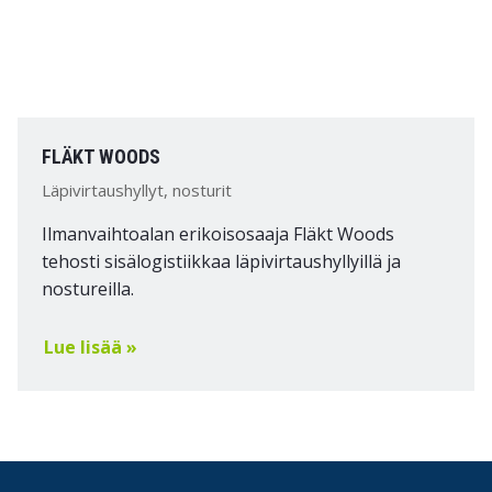
FLÄKT WOODS
Läpivirtaushyllyt, nosturit
Ilmanvaihtoalan erikoisosaaja Fläkt Woods
tehosti sisälogistiikkaa läpivirtaushyllyillä ja
nostureilla.
Lue lisää »