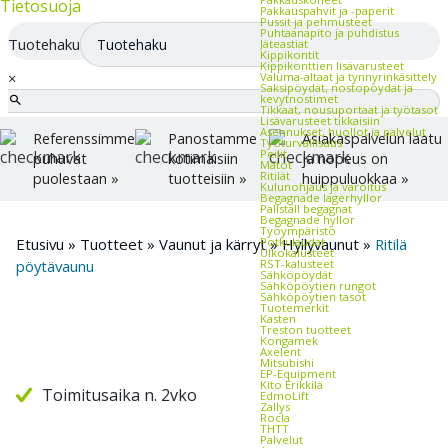
Tietosuoja
Pakkauspahvit ja -paperit
Pussit ja pehmusteet
Puhtaanapito ja puhdistus
Tuotehaku
Jäteastiat
Kippikontit
Kippikonttien lisävarusteet
×
Valuma-altaat ja tynnyrinkäsittely
Saksipöydät, nostopöydät ja
kevytnostimet
Tikkaat, nousuportaat ja työtasot
Lisävarusteet tikkaisiin
Asennukset, huollot ja palvelut
Referenssimme
Panostamme
Asiakaspalvelun laatu
Työturvallisuus
Peilit
puhuvat
kotimaisiin
ja nopeus on
Matot
Ritilät
puolestaan »
tuotteisiin »
huippuluokkaa »
Kulunohjaus ja varoitus
Begagnade lagerhyllor
Pallställ begagnat
Begagnade hyllor
Työympäristö
Potkulaudat
Etusivu
»
Tuotteet
»
Vaunut ja kärryt
»
Hyllyvaunut
»
Ritilä
Ulkokalusteet
RST-kalusteet
pöytävaunu
Sähköpöydät
Sähköpöytien rungot
Sähköpöytien tasot
Tuotemerkit
Kasten
Treston tuotteet
Kongamek
Axelent
Mitsubishi
EP-Equipment
Kito Erikkilä
Toimitusaika n. 2vko
EdmoLift
Zallys
Rocla
THTT
Palvelut