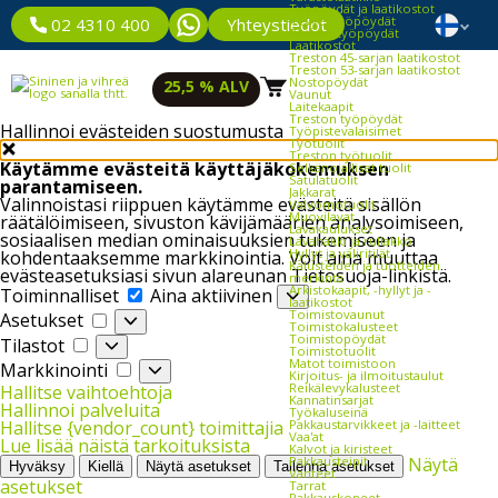
Työpöydät ja laatikostot
Kevyet työpöydät
Yhteystiedot
02 4310 400
Raskaat työpöydät
Laatikostot
Treston 45-sarjan laatikostot
Treston 53-sarjan laatikostot
Nostopöydät
25,5 % ALV
Vaunut
Laitekaapit
Treston työpöydät
Hallinnoi evästeiden suostumusta
Työpistevalaisimet
Työtuolit
Treston työtuolit
Käytämme evästeitä käyttäjäkokemuksen
Selkänojalliset tuolit
Satulatuolit
parantamiseen.
Jakkarat
Valinnoistasi riippuen käytämme evästeitä sisällön
Valvomotuolit
Muovilavat
räätälöimiseen, sivuston kävijämäärien analysoimiseen,
Lavakaulukset
sosiaalisen median ominaisuuksien tukemiseen ja
Lavahäkki ja rullakko
Hyllyt ja väliritilät
kohdentaaksemme markkinointia. Voit aina muuttaa
Kalusteiden ja tuotteiden
evästeasetuksiasi sivun alareunan Tietosuoja-linkistä.
merkintä
Toiminnalliset
Arkistokaapit, -hyllyt ja -
Toiminnalliset
Aina aktiivinen
laatikostot
Asetukset
Toimistovaunut
Asetukset
Toimistokalusteet
Tilastot
Toimistopöydät
Tilastot
Toimistotuolit
Markkinointi
Matot toimistoon
Markkinointi
Kirjoitus- ja ilmoitustaulut
Reikälevykalusteet
Hallitse vaihtoehtoja
Kannatinsarjat
Hallinnoi palveluita
Työkaluseinä
Pakkaustarvikkeet ja -laitteet
Hallitse {vendor_count} toimittajia
Vaa'at
Lue lisää näistä tarkoituksista
Kalvot ja kiristeet
Pakkausteipit
Näytä
Hyväksy
Kiellä
Näytä asetukset
Tallenna asetukset
Vanteet
asetukset
Tarrat
Pakkauskoneet