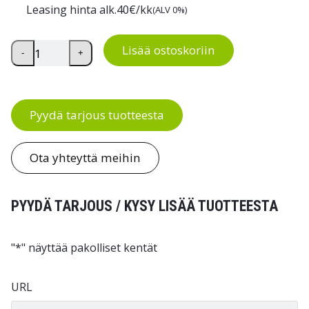
Leasing hinta alk.
40
€/kk
(ALV 0%)
Ritilä pöytävaunu määrä
Lisää ostoskoriin
-
+
Pyydä tarjous tuotteesta
Ota yhteyttä meihin
PYYDÄ TARJOUS / KYSY LISÄÄ TUOTTEESTA
"
*
" näyttää pakolliset kentät
URL