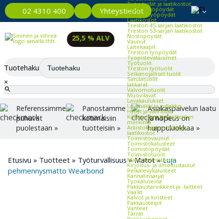
Työpöydät ja laatikostot
Kevyet työpöydät
Yhteystiedot
02 4310 400
Raskaat työpöydät
Laatikostot
Treston 45-sarjan laatikostot
Treston 53-sarjan laatikostot
Nostopöydät
25,5 % ALV
Vaunut
Laitekaapit
Treston työpöydät
Työpistevalaisimet
Työtuolit
Tuotehaku
Treston työtuolit
Selkänojalliset tuolit
Satulatuolit
×
Jakkarat
Valvomotuolit
Muovilavat
Lavakaulukset
Lavahäkki ja rullakko
Referenssimme
Panostamme
Asiakaspalvelun laatu
Hyllyt ja väliritilät
Kalusteiden ja tuotteiden
puhuvat
kotimaisiin
ja nopeus on
merkintä
puolestaan »
tuotteisiin »
huippuluokkaa »
Arkistokaapit, -hyllyt ja -
laatikostot
Toimistovaunut
Toimistokalusteet
Toimistopöydät
Toimistotuolit
Etusivu
»
Tuotteet
»
Työturvallisuus
»
Matot
»
Luja
Matot toimistoon
Kirjoitus- ja ilmoitustaulut
pehmennysmatto Wearbond
Reikälevykalusteet
Kannatinsarjat
Työkaluseinä
Pakkaustarvikkeet ja -laitteet
Vaa'at
Kalvot ja kiristeet
Pakkausteipit
Vanteet
Tarrat
Pakkauskoneet