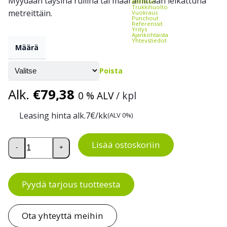
Myydään täysinä rullina tai määrämittaan leikattuna
Asennus
Trukkihuolto
metreittäin.
Vuokraus
Punchout
Referenssit
Yritys
Ajankohtaista
Yhteystiedot
Määrä
Poista
Alk.
€
79,38
0 % ALV
/ kpl
Leasing hinta alk.
7
€/kk
(ALV 0%)
Luja pehmennysmatto Wearbond määrä
Lisää ostoskoriin
-
+
Pyydä tarjous tuotteesta
Ota yhteyttä meihin