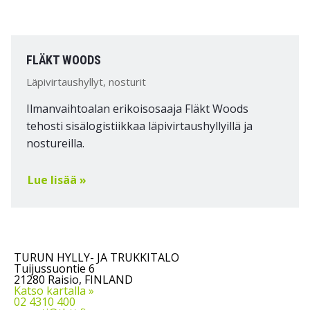
FLÄKT WOODS
Läpivirtaushyllyt, nosturit
Ilmanvaihtoalan erikoisosaaja Fläkt Woods
tehosti sisälogistiikkaa läpivirtaushyllyillä ja
nostureilla.
Lue lisää »
TURUN HYLLY- JA TRUKKITALO
Tuijussuontie 6
21280 Raisio, FINLAND
Katso kartalla »
02 4310 400