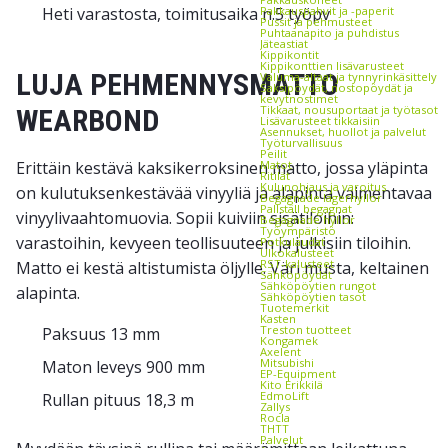
Heti varastosta, toimitusaika n.5 työpv
Pakkauspahvit ja -paperit
Pussit ja pehmusteet
Puhtaanapito ja puhdistus
Jäteastiat
Kippikontit
Kippikonttien lisävarusteet
LUJA PEHMENNYSMATTO
Valuma-altaat ja tynnyrinkäsittely
Saksipöydät, nostopöydät ja
kevytnostimet
Tikkaat, nousuportaat ja työtasot
WEARBOND
Lisävarusteet tikkaisiin
Asennukset, huollot ja palvelut
Työturvallisuus
Peilit
Erittäin kestävä kaksikerroksinen matto, jossa yläpinta
Matot
Ritilät
Kulunohjaus ja varoitus
on kulutuksenkestävää vinyyliä ja alapinta vaimentavaa
Begagnade lagerhyllor
Pallställ begagnat
vinyylivaahtomuovia. Sopii kuiviin sisätiloihin:
Begagnade hyllor
Työympäristö
varastoihin, kevyeen teollisuuteen ja julkisiin tiloihin.
Potkulaudat
Ulkokalusteet
RST-kalusteet
Matto ei kestä altistumista öljylle. Väri musta, keltainen
Sähköpöydät
Sähköpöytien rungot
alapinta.
Sähköpöytien tasot
Tuotemerkit
Kasten
Treston tuotteet
Paksuus 13 mm
Kongamek
Axelent
Mitsubishi
Maton leveys 900 mm
EP-Equipment
Kito Erikkilä
EdmoLift
Rullan pituus 18,3 m
Zallys
Rocla
THTT
Palvelut