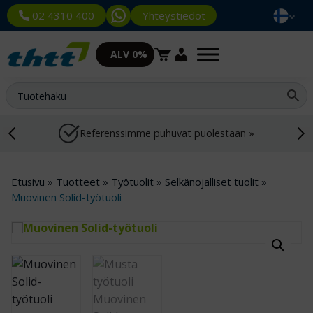
Yhteystiedot
02 4310 400
ALV 0%
Referenssimme puhuvat puolestaan »
Etusivu
»
Tuotteet
»
Työtuolit
»
Selkänojalliset tuolit
»
Muovinen Solid-työtuoli