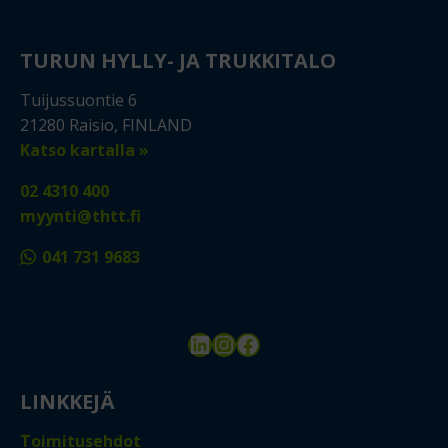
TURUN HYLLY- JA TRUKKITALO
Tuijussuontie 6
21280 Raisio, FINLAND
Katso kartalla »
02 4310 400
myynti@thtt.fi
041 731 9683
LinkedIn
Instagram
Facebook
LINKKEJÄ
Toimitusehdot