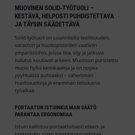
MUOVINEN SOLID‑TYÖTUOLI –
KESTÄVÄ, HELPOSTI PUHDISTETTAVA
JA TÄYSIN SÄÄDETTÄVÄ
Solid‑työtuoli on suunniteltu teollisuuden,
varaston ja huoltopisteiden vaativiin
ympäristöihin, joissa lika, öljy ja jatkuva
kulutus kuuluvat arkeen. Muotoon puristettu
muovi hylkii kemikaaleja ja on nopea
pyyhkäistä puhtaaksi – vähemmän
huoltokatkoja ja enemmän tehokasta
työaikaa.
PORTAATON ISTUINKULMAN SÄÄTÖ
PARANTAA ERGONOMIAA
Istuin kallistuu portaattomasti eteen‑ ja
taaksepäin, joten käyttäjä voi säilyttää