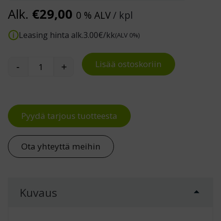
Alk.
€
29,00
0 % ALV
/ kpl
Leasing hinta alk.
3.00
€/kk
(ALV 0%)
Lisää ostoskoriin
-
+
Muovinen Solid-työtuoli määrä
Pyydä tarjous tuotteesta
Ota yhteyttä meihin
Kuvaus