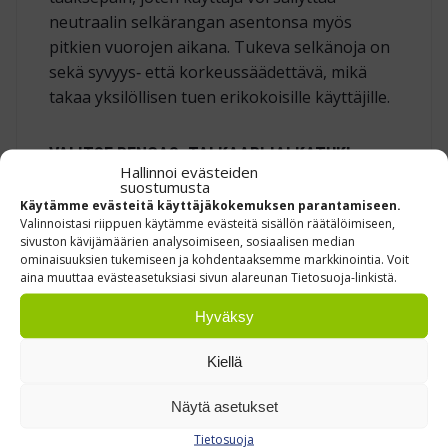
neutraalin selkärangan asentonsa myös
pitkien vuorojen aikana. Tukeva selkänoja on
sekä syvyys‑ että korkeussäädettävä, mikä
takaa yksilöllisen tuen erikokoisille käyttäjille.
VALITSE RENGAS‑ TAI KAARIJALKATUKI
Hallinnoi evästeiden
suostumusta
Korkeaan versioon on saatavilla kaksi erilaista
Käytämme evästeitä käyttäjäkokemuksen parantamiseen.
jalkatukea:
Valinnoistasi riippuen käytämme evästeitä sisällön räätälöimiseen,
sivuston kävijämäärien analysoimiseen, sosiaalisen median
Rengas
– 360° tuki jaloille, kun vaihdat
ominaisuuksien tukemiseen ja kohdentaaksemme markkinointia. Voit
aina muuttaa evästeasetuksiasi sivun alareunan Tietosuoja-linkistä.
istuma‑ ja seisoma‑asentojen välillä.
Kaari
– kompakti vaihtoehto ahtaisiin
Hyväksy
kohteisiin, jossa tilaa on rajallisesti.
Kiellä
VAKAA POLYAMIDIJALUSTA LIUKUNASTOILLA
Näytä asetukset
Tietosuoja
Ø 590 mm:n lasikuituvahvistettu jalusta pitää