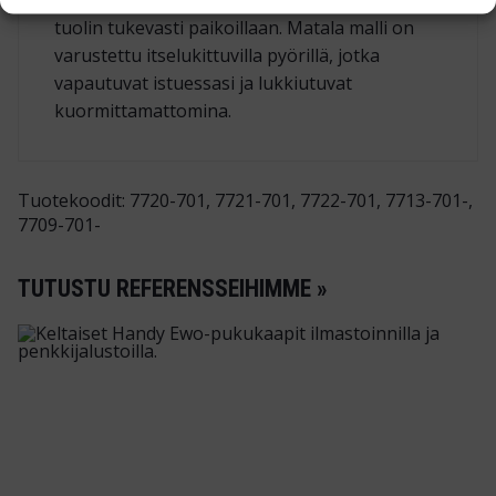
tuolin tukevasti paikoillaan. Matala malli on
varustettu
itselukittuvilla pyörillä
, jotka
vapautuvat istuessasi ja lukkiutuvat
kuormittamattomina.
Tuotekoodit: 7720-701, 7721-701, 7722-701, 7713-701-,
7709-701-
TUTUSTU REFERENSSEIHIMME »