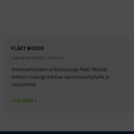
FLÄKT WOODS
Läpivirtaushyllyt, nosturit
Ilmanvaihtoalan erikoisosaaja Fläkt Woods
tehosti sisälogistiikkaa läpivirtaushyllyillä ja
nostureilla.
Lue lisää »