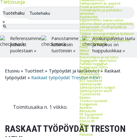
Tietosuoja
Pakkauspahvit ja -paperit
Pussit ja pehmusteet
Puhtaanapito ja puhdistus
Tuotehaku
Jäteastiat
Kippikontit
Kippikonttien lisävarusteet
×
Valuma-altaat ja tynnyrinkäsittely
Saksipöydät, nostopöydät ja
kevytnostimet
Tikkaat, nousuportaat ja työtasot
Lisävarusteet tikkaisiin
Referenssimme
Panostamme
Asiakaspalvelun laatu
Asennukset, huollot ja palvelut
Työturvallisuus
puhuvat
kotimaisiin
ja nopeus on
Peilit
puolestaan »
tuotteisiin »
huippuluokkaa »
Matot
Ritilät
Kulunohjaus ja varoitus
Begagnade lagerhyllor
Pallställ begagnat
Begagnade hyllor
Etusivu
»
Tuotteet
»
Työpöydät ja laatikostot
»
Raskaat
Työympäristö
Potkulaudat
työpöydät
»
Raskaat työpöydät Treston HEVI
Ulkokalusteet
RST-kalusteet
Sähköpöydät
Sähköpöytien rungot
Sähköpöytien tasot
Tuotemerkit
Kasten
Treston tuotteet
Kongamek
Toimitusaika n. 1 viikko.
Axelent
Mitsubishi
EP-Equipment
Kito Erikkilä
EdmoLift
Zallys
RASKAAT TYÖPÖYDÄT TRESTON
Rocla
THTT
Palvelut