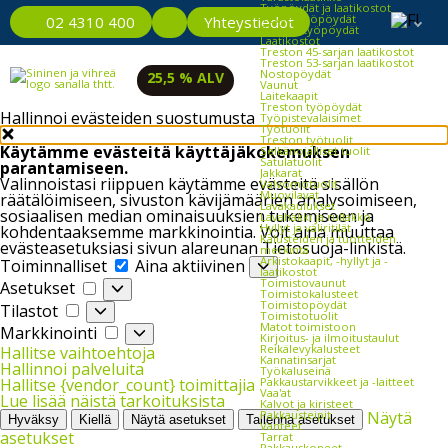
Työpöydät ja laatikostot
Kevyet työpöydät
Yhteystiedot
02 4310 400
Raskaat työpöydät
Laatikostot
Treston 45-sarjan laatikostot
Treston 53-sarjan laatikostot
Nostopöydät
25,5 % ALV
Vaunut
Laitekaapit
Treston työpöydät
Hallinnoi evästeiden suostumusta
Työpistevalaisimet
Työtuolit
Treston työtuolit
Käytämme evästeitä käyttäjäkokemuksen
Selkänojalliset tuolit
Satulatuolit
parantamiseen.
Jakkarat
Valinnoistasi riippuen käytämme evästeitä sisällön
Valvomotuolit
Muovilavat
räätälöimiseen, sivuston kävijämäärien analysoimiseen,
Lavakaulukset
sosiaalisen median ominaisuuksien tukemiseen ja
Lavahäkki ja rullakko
Hyllyt ja väliritilät
kohdentaaksemme markkinointia. Voit aina muuttaa
Kalusteiden ja tuotteiden
evästeasetuksiasi sivun alareunan Tietosuoja-linkistä.
merkintä
Toiminnalliset
Arkistokaapit, -hyllyt ja -
Toiminnalliset
Aina aktiivinen
laatikostot
Asetukset
Toimistovaunut
Asetukset
Toimistokalusteet
Tilastot
Toimistopöydät
Tilastot
Toimistotuolit
Markkinointi
Matot toimistoon
Markkinointi
Kirjoitus- ja ilmoitustaulut
Reikälevykalusteet
Hallitse vaihtoehtoja
Kannatinsarjat
Hallinnoi palveluita
Työkaluseinä
Pakkaustarvikkeet ja -laitteet
Hallitse {vendor_count} toimittajia
Vaa'at
Lue lisää näistä tarkoituksista
Kalvot ja kiristeet
Pakkausteipit
Näytä
Hyväksy
Kiellä
Näytä asetukset
Tallenna asetukset
Vanteet
asetukset
Tarrat
Pakkauskoneet