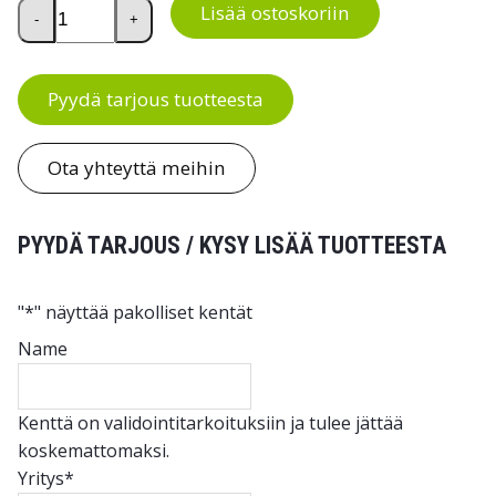
Raskaat työpöydät Treston HEVI määrä
Lisää ostoskoriin
-
+
Pyydä tarjous tuotteesta
Ota yhteyttä meihin
PYYDÄ TARJOUS / KYSY LISÄÄ TUOTTEESTA
"
*
" näyttää pakolliset kentät
Name
Kenttä on validointitarkoituksiin ja tulee jättää
koskemattomaksi.
Yritys
*