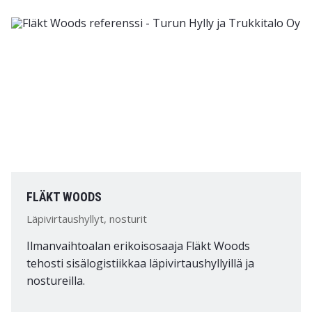
FLÄKT WOODS
Läpivirtaushyllyt, nosturit
Ilmanvaihtoalan erikoisosaaja Fläkt Woods
tehosti sisälogistiikkaa läpivirtaushyllyillä ja
nostureilla.