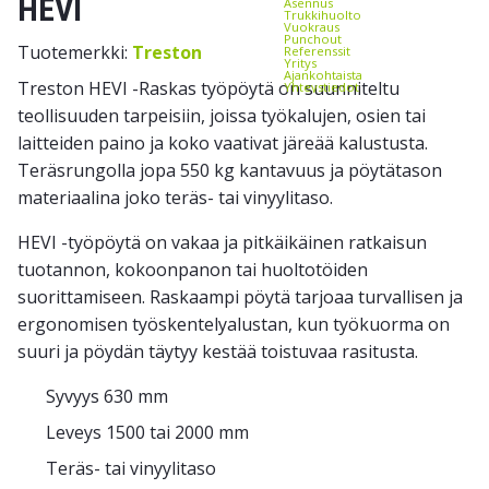
HEVI
Asennus
Trukkihuolto
Vuokraus
Punchout
Tuotemerkki:
Treston
Referenssit
Yritys
Ajankohtaista
Treston HEVI -Raskas työpöytä on suunniteltu
Yhteystiedot
teollisuuden tarpeisiin, joissa työkalujen, osien tai
laitteiden paino ja koko vaativat järeää kalustusta.
Teräsrungolla jopa 550 kg kantavuus ja pöytätason
materiaalina joko teräs- tai vinyylitaso.
HEVI -työpöytä on vakaa ja pitkäikäinen ratkaisun
tuotannon, kokoonpanon tai huoltotöiden
suorittamiseen. Raskaampi pöytä tarjoaa turvallisen ja
ergonomisen työskentelyalustan, kun työkuorma on
suuri ja pöydän täytyy kestää toistuvaa rasitusta.
Syvyys 630 mm
Leveys 1500 tai 2000 mm
Teräs- tai vinyylitaso