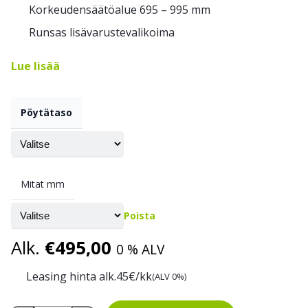
Korkeudensäätöalue 695 – 995 mm
Runsas lisävarustevalikoima
Lue lisää
Pöytätaso
Mitat mm
Poista
Alk.
€
495,00
0 % ALV
Leasing hinta alk.
45
€/kk
(ALV 0%)