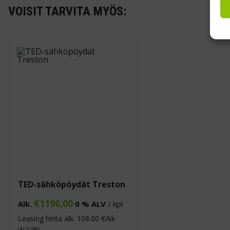
VOISIT TARVITA MYÖS:
TED-sähköpöydät Treston
€
1196,00
Alk.
0 % ALV
/ kpl
Leasing hinta alk.
108.00
€/kk
(ALV 0%)