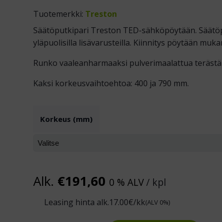
Tuotemerkki:
Treston
Säätöputkipari Treston TED-sähköpöytään. Säätöput
yläpuolisilla lisävarusteilla. Kiinnitys pöytään mukana
Runko vaaleanharmaaksi pulverimaalattua terästä
Kaksi korkeusvaihtoehtoa: 400 ja 790 mm.
Korkeus (mm)
Alk.
€
191,60
0 % ALV
/ kpl
Leasing hinta alk.
17.00
€/kk
(ALV 0%)