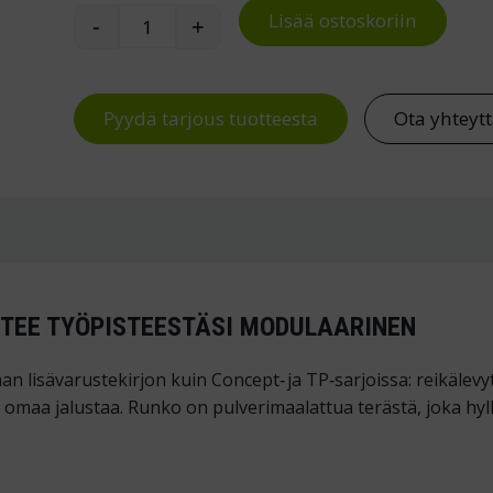
Lisää ostoskoriin
-
+
Säätöputkipari Treston TED-sähköpöytä
Pyydä tarjous tuotteesta
Ota yhteyt
 TEE TYÖPISTEESTÄSI MODULAARINEN
isävaruste­kirjon kuin Concept‑ ja TP‑sarjoissa: reikälevyt, 
n omaa jalustaa. Runko on pulverimaalattua terästä, joka hylk