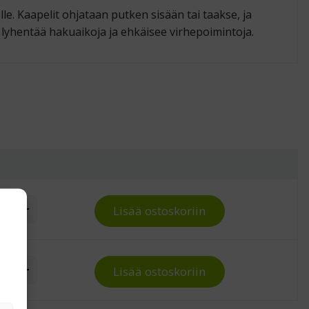
lle. Kaapelit ohjataan putken sisään tai taakse, ja
ä lyhentää haku­aikoja ja ehkäisee virhe­poimintoja.
öputkipari Treston TED-sähköpöytään quantity
Lisää ostoskoriin
öputkipari Treston TED-sähköpöytään quantity
Lisää ostoskoriin