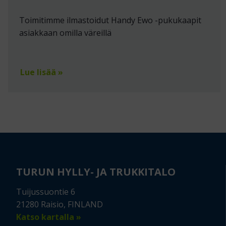
Toimitimme ilmastoidut Handy Ewo -pukukaapit
asiakkaan omilla väreillä
Lue lisää »
TURUN HYLLY- JA TRUKKITALO
Tuijussuontie 6
21280 Raisio, FINLAND
Katso kartalla »