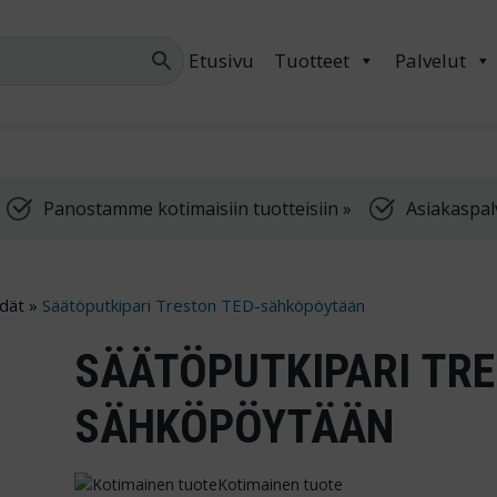
Palvelemme arkis
Etusivu
Tuotteet
Palvelut
Panostamme kotimaisiin tuotteisiin »
Asiakaspal
dät
»
Säätöputkipari Treston TED-sähköpöytään
SÄÄTÖPUTKIPARI TRE
SÄHKÖPÖYTÄÄN
Kotimainen tuote