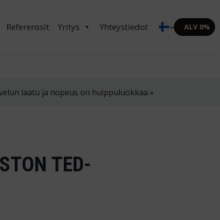
in klo 8-16
02 4310 400
myynti@thtt.fi
Referenssit
Yritys
Yhteystiedot
ALV 0%
velun laatu ja nopeus on huippuluokkaa »
STON TED-