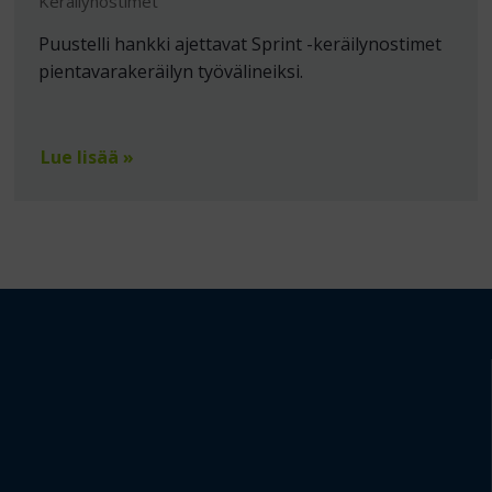
Keräilynostimet
Puustelli hankki ajettavat Sprint -keräilynostimet
pientavarakeräilyn työvälineiksi.
Lue lisää »