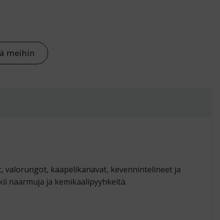
än määrä
tä meihin
valo­rungot, kaapeli­kanavat, kevennin­telineet ja
ii naarmuja ja kemikaali­pyyhkeitä.