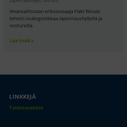
Läpivirtaushyllyt, nosturit
Ilmanvaihtoalan erikoisosaaja Fläkt Woods
tehosti sisälogistiikkaa läpivirtaushyllyillä ja
nostureilla.
Lue lisää »
LINKKEJÄ
Toimitusehdot