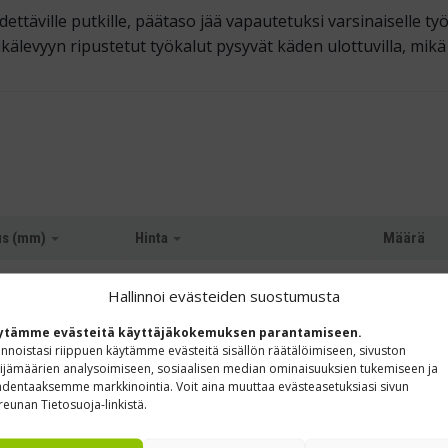
ettäville putkille, pää­taso jää vapautetuksi varsinaiselle työ
reikä­levyyn ripustetut työkalut pysyvät käden ulottuvilla, mik
us (mm)
Hinta
Määrä
Säät
Hallinnoi evästeiden suostumusta
-
+
€
191,60
0 % ALV
/ kpl
ytämme evästeitä käyttäjäkokemuksen parantamiseen.
innoistasi riippuen käytämme evästeitä sisällön räätälöimiseen, sivuston
ijämäärien analysoimiseen, sosiaalisen median ominaisuuksien tukemiseen ja
Säät
-
+
dentaaksemme markkinointia. Voit aina muuttaa evästeasetuksiasi sivun
€
232,30
0 % ALV
/ kpl
reunan Tietosuoja-linkistä.