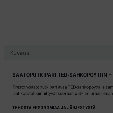
Kuvaus
SÄÄTÖPUTKIPARI TED‑SÄHKÖPÖYTIIN –
Treston‑säätöputkipari avaa TED‑sähköpöydälle saman l
laatikolistat kiinnittyvät suoraan putkien uraan ilma
TEHOSTA ERGONOMIAA JA JÄRJESTYSTÄ