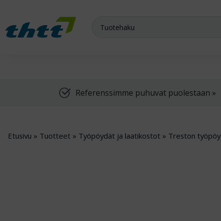
Meiltä saat varasto-, teollisuus- ja arkistokalusteet sekä trukit
Referenssimme puhuvat puolestaan »
Etusivu
»
Tuotteet
»
Työpöydät ja laatikostot
»
Treston työpöy