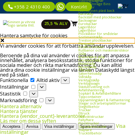
Staplingsvagnar
Plastic Storage Bins
Kontakt
+358 2 4310 400
Plastlådor
Återvunnen plast back
Backskåp
Backställ med plockbackar
Backvagnar
25,5 % ALV
Eurobackar
Lagerlådor
Lagerlådor
Plocklådor för smådelar
Hantera samtycke för cookies
Sortimentskåp
Treston plockbackar
Plastpallar
Vi använder cookies för att förbättra användarupplevelsen.
Rostfria möbler
Rullbanor och maskinskridskor
Skåp
Beroende på dina val använder vi cookies för att anpassa
Brandsäkra skåp
innehållet, analysera besöksstatistik, stödja funktioner för
Kemikalieskåp
Metallskåp
sociala medier och rikta marknadsföring. Du kan alltid
Nyckelskåp
ändra dina cookie inställningar via länken Dataskydd längst
Plåtskåp
Säkerhetsskåp
ned på sidan.
Stålskåp
Funktionella
Funktionella
Alltid aktiv
Verktygsskåp
Verktygsvagn
Inställningar
Inställningar
Städutrustning och
Avfallshantering
Stastistik
Stastistik
Sopkärl & Avfallsbehållare
Tippcontainer
Marknadsföring
Marknadsföring
Uppsamlingskärl & Fathantering
Stegar och arbetsplattformar
Hantera alternativ
Stegtillbehör
Truckar
Hantera tjänster
Eltruck
Hantera {vendor_count}-leverantörer
Motviktstruckar
Pallyftare
Läs mer om dessa syften
Plocktruckar
Visa
Skjutstativtruckar
Acceptera
Avvisa
Visa inställningar
Spara inställningar
Staplare
inställningar
Trucktillbehör