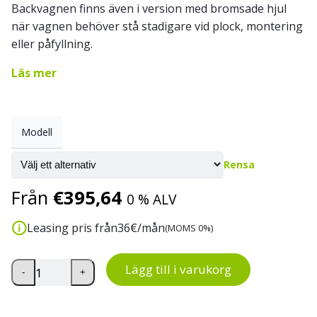
Backvagnen finns även i version med bromsade hjul
när vagnen behöver stå stadigare vid plock, montering
eller påfyllning.
Läs mer
Modell
Rensa
Från
€
395,64
0 % ALV
Leasing pris från
36
€/mån
(MOMS 0%)
Backvagn för 11 Eurobackar mängd
Lägg till i varukorg
-
+