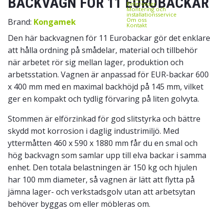
BACKVAGN FÖR 11 EUROBACKAR
Referenser
Montering och
installationsservice
Om oss
Brand:
Kongamek
Kontakt
Den här backvagnen för 11 Eurobackar gör det enklare
att hålla ordning på smådelar, material och tillbehör
när arbetet rör sig mellan lager, produktion och
arbetsstation. Vagnen är anpassad för EUR-backar 600
x 400 mm med en maximal backhöjd på 145 mm, vilket
ger en kompakt och tydlig förvaring på liten golvyta.
Stommen är elförzinkad för god slitstyrka och bättre
skydd mot korrosion i daglig industrimiljö. Med
yttermåtten 460 x 590 x 1880 mm får du en smal och
hög backvagn som samlar upp till elva backar i samma
enhet. Den totala belastningen är 150 kg och hjulen
har 100 mm diameter, så vagnen är lätt att flytta på
jämna lager- och verkstadsgolv utan att arbetsytan
behöver byggas om eller möbleras om.