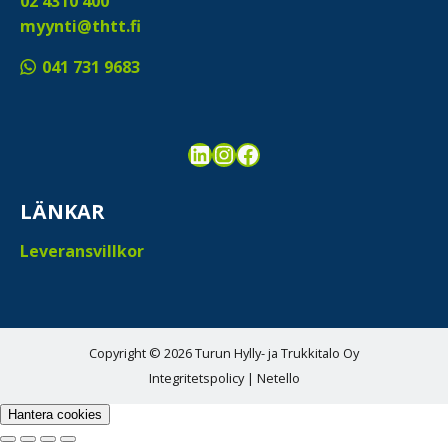
02 4310 400
myynti@thtt.fi
041 731 9683
LinkedIn
Instagram
Facebook
LÄNKAR
Leveransvillkor
Copyright © 2026 Turun Hylly- ja Trukkitalo Oy
Integritetspolicy
|
Netello
Hantera cookies