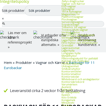
Integritetspolicy
Zallys dragtruckar
Vagnar och Kärror
ESD‑vagnar
Hyllvagnar
Sök produkter
TRTA hyllvagnar
Magasinkärror
Plattformsvagnar
×
Plockvagnar
Serveringsvagnar
Sopsäcksvagn
Tillbehör till vagnar
Treston Multi vagnar
Verktygstavlor
Läs mer om
Vi erbjuder ofta
Snabb och
Perforerad verktygspanel
våra
Verktygskrokar
europeiska
förstklassig
Lagerhyllor och Hyllsystem
referensprojekt
FIFO‑hyllor och flödeshyllor
alternativ. »
kundservice. »
Grenställ
»
Lagerautomat
Lagerhylla
Longspan hylla
Metallhyllor
Påkörningsskydd för pallställ
Pallställ och Pallhyllor
Hem
»
Produkter
»
Vagnar och Kärror
»
Backvagn för 11
Pallställ tillbehör
Utdragsenhet
Eurobackar
Småvaruhyllor
Kontorsmöbler
Kontorsmattor
Kontorsstolar
Whiteboard och anslagstavlor
Kontorsskrivbord
Varumärken
Axelent
Edmolift
Leveranstid cirka 2 veckor från beställning
EP-Equipment
Kasten
Kito Erikkilä
Kongamek
Mitsubishi
Treston