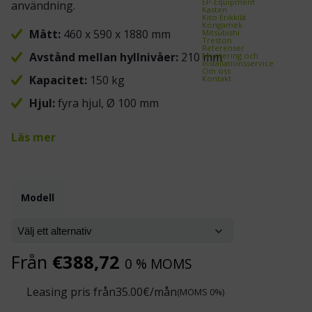
EP-Equipment
användning.
Kasten
Kito Erikkilä
Kongamek
Mått:
460 x 590 x 1880 mm
Mitsubishi
Treston
Referenser
Avstånd mellan hyllnivåer:
210 mm
Montering och
installationsservice
Om oss
Kapacitet:
150 kg
Kontakt
Hjul:
fyra hjul, Ø 100 mm
Läs mer
Modell
Från
€
388,72
0 % MOMS
Leasing pris från
35.00
€/mån
(MOMS 0%)