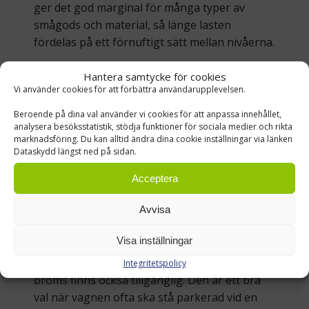
ger det god marginal för många typer av
smågods och material, så länge lasten
fördelas på ett förnuftigt sätt mellan nivåerna.
Hantera samtycke för cookies
FYRA HJUL GÖR BACKVAGNEN LÄTT ATT
Vi använder cookies för att förbättra användarupplevelsen.
FLYTTA
Beroende på dina val använder vi cookies för att anpassa innehållet,
Backvagnen är utrustad med fyra hjul med 100
analysera besöksstatistik, stödja funktioner för sociala medier och rikta
marknadsföring. Du kan alltid ändra dina cookie inställningar via länken
mm diameter. Hjulen gör det möjligt att flytta
Dataskydd längst ned på sidan.
flera backar på en gång, i stället för att bära
materialet manuellt mellan lagerhylla,
Acceptera
arbetsplats och packbord. I en vardag med
Avvisa
många små förflyttningar kan detta göra stor
skillnad. Vagnen kan rullas fram till den plats
Visa inställningar
där materialet behövs och sedan flyttas vidare
när nästa moment börjar. En modell med
Integritetspolicy
broms finns också tillgänglig. Den är ett bra
val när vagnen ofta ska stå parkerad vid en