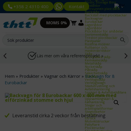
Plastic Storage Bins
Plastlådor
Kontakt
+358 2 4310 400
Återvunnen plast back
Backskåp
Backställ med plockbackar
Backvagnar
Eurobackar
MOMS 0%
Lagerlådor
Lagerlådor
Plocklådor för smådelar
Sortimentskåp
Treston plockbackar
Plastpallar
Rostfria möbler
Rullbanor och
maskinskridskor
Skåp
Läs mer om våra referensprojekt »
Brandsäkra skåp
Kemikalieskåp
Metallskåp
Nyckelskåp
Plåtskåp
Säkerhetsskåp
Hem
»
Produkter
»
Vagnar och Kärror
»
Backvagn för 8
Stålskåp
Verktygsskåp
Eurobackar
Verktygsvagn
Städutrustning och
Avfallshantering
Sopkärl & Avfallsbehållare
Tippcontainer
Uppsamlingskärl &
Fathantering
Stegar och
arbetsplattformar
Stegtillbehör
Leveranstid cirka 2 veckor från beställning
Truckar
Eltruck
Motviktstruckar
Pallyftare
Plocktruckar
Skjutstativtruckar