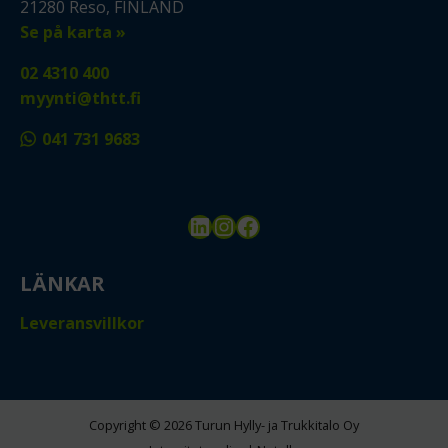
21280 Reso, FINLAND
Se på karta »
02 4310 400
myynti@thtt.fi
041 731 9683
LinkedIn
Instagram
Facebook
LÄNKAR
Leveransvillkor
Copyright © 2026 Turun Hylly- ja Trukkitalo Oy