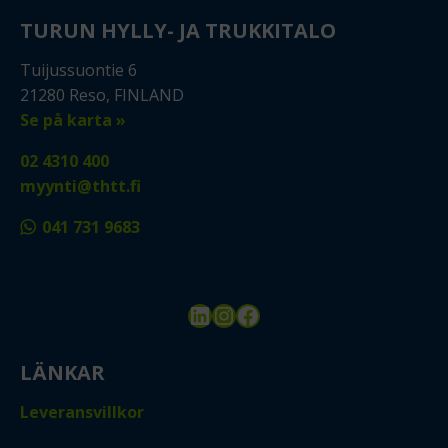
TURUN HYLLY- JA TRUKKITALO
Tuijussuontie 6
21280 Reso, FINLAND
Se på karta »
02 4310 400
myynti@thtt.fi
041 731 9683
LinkedIn
Instagram
Facebook
LÄNKAR
Leveransvillkor