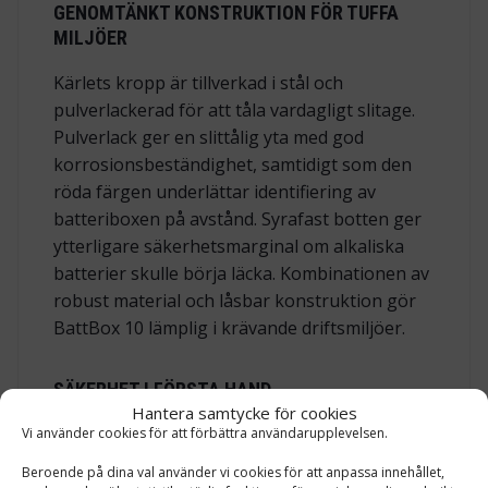
GENOMTÄNKT KONSTRUKTION FÖR TUFFA
MILJÖER
Kärlets kropp är tillverkad i stål och
pulverlackerad
för att tåla vardagligt slitage.
Pulverlack ger en slittålig yta med god
korrosionsbeständighet, samtidigt som den
röda färgen underlättar identifiering av
batteriboxen på avstånd. Syrafast botten ger
ytterligare säkerhetsmarginal om alkaliska
batterier skulle börja läcka. Kombinationen av
robust material och låsbar konstruktion gör
BattBox 10 lämplig i krävande driftsmiljöer.
SÄKERHET I FÖRSTA HAND
Hantera samtycke för cookies
Den låsbara luckan med trekantslås
Vi använder cookies för att förbättra användarupplevelsen.
begränsar åtkomst till innehållet och minskar
Beroende på dina val använder vi cookies för att anpassa innehållet,
risken för manipulering. Trekantslås är en