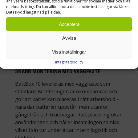
analysera besöksstatistik, stödja funktioner för sociala medier och rikta
marknadsföring. Du kan alltid ändra dina cookie inställningar via länken
beprövad lösning i offentlig och industriell
Dataskydd längst ned på sidan.
miljö eftersom det är enkelt att använda för
behörig personal, men håller obehöriga
Acceptera
borta. Tillsammans med det robusta stålhöljet
bildar det en trygg helhet för mellanlagring av
Avvisa
använda batterier innan vidare transport till
Visa inställningar
återvinning.
Integritetspolicy
SNABB MONTERING MED VÄGGFÄSTE
BattBox 10 levereras med väggfäste som
standard. Monteringen är okomplicerad och
gör att kärlet kan placeras i rätt arbetshöjd –
nära där batterier uppstår, men utanför
gångstråk och truckvägar. Rätt placering ökar
användningen och håller insamlingen samlad,
vilket i sin tur underlättar intern logistik och
städning.