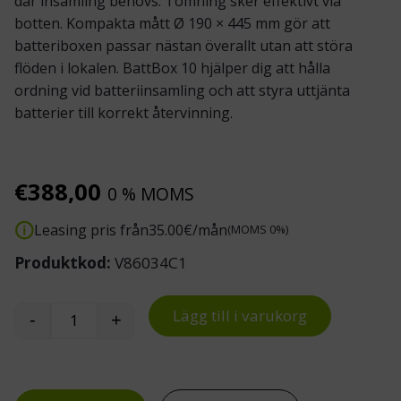
där insamling behövs. Tömning sker effektivt via
botten. Kompakta mått Ø 190 × 445 mm gör att
batteriboxen
passar nästan överallt utan att störa
flöden i lokalen. BattBox 10 hjälper dig att hålla
ordning vid batteriinsamling och att styra uttjänta
batterier till korrekt återvinning.
€
388,00
0 % MOMS
Leasing pris från
35.00
€/mån
(MOMS 0%)
Produktkod:
V86034C1
Lägg till i varukorg
-
+
BattBox 10 batteriholk mängd