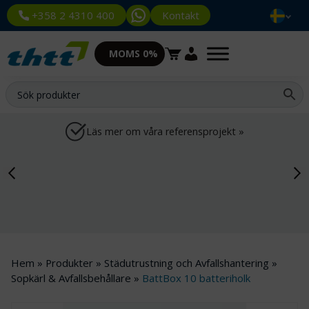
Kontakt
+358 2 4310 400
MOMS 0%
Läs mer om våra referensprojekt »
Hem
»
Produkter
»
Städutrustning och Avfallshantering
»
Sopkärl & Avfallsbehållare
»
BattBox 10 batteriholk