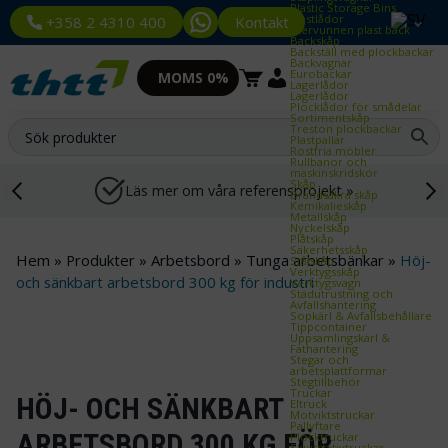
Plastic Storage Bins
Plastlådor
Kontakt
+358 2 4310 400
Återvunnen plast back
Backskåp
Backställ med plockbackar
Backvagnar
Eurobackar
MOMS 0%
Lagerlådor
Lagerlådor
Plocklådor för smådelar
Sortimentskåp
Treston plockbackar
Plastpallar
Rostfria möbler
Rullbanor och
maskinskridskor
Skåp
Läs mer om våra referensprojekt »
Brandsäkra skåp
Kemikalieskåp
Metallskåp
Nyckelskåp
Plåtskåp
Säkerhetsskåp
Hem
»
Produkter
»
Arbetsbord
»
Tunga arbetsbänkar
»
Höj-
Stålskåp
Verktygsskåp
och sänkbart arbetsbord 300 kg för industri
Verktygsvagn
Städutrustning och
Avfallshantering
Sopkärl & Avfallsbehållare
Tippcontainer
Uppsamlingskärl &
Fathantering
Stegar och
arbetsplattformar
Stegtillbehör
Truckar
HÖJ- OCH SÄNKBART
Eltruck
Motviktstruckar
Pallyftare
ARBETSBORD 300 KG FÖR
Plocktruckar
Skjutstativtruckar