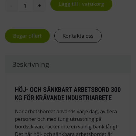
Lägg till i varukorg
-
+
Höj- och sänkbart arbetsbord 300 kg för indust
Begär offert
Kontakta oss
Beskrivning
HÖJ- OCH SÄNKBART ARBETSBORD 300
KG FÖR KRÄVANDE INDUSTRIARBETE
När arbetsbordet används varje dag, av flera
personer och med tung utrustning på
bordsskivan, räcker inte en vanlig bänk långt.
Det här höj- och sänkbara arbetsbordet är