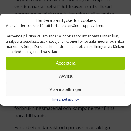
version när arbetsflödet kräver kontrollerad
hantering av elektronik, kretskort eller andra
Hantera samtycke för cookies
komponenter som kan påverkas av statisk
Vi använder cookies för att förbättra användarupplevelsen.
elektricitet.
Beroende på dina val använder vi cookies för att anpassa innehållet,
analysera besöksstatistik, stödja funktioner för sociala medier och rikta
BYGG EN KOMPLETT ARBETSSTATION
marknadsföring. Du kan alltid ändra dina cookie inställningar via länken
Dataskydd längst ned på sidan.
Ett elektriskt arbetsbord fungerar ofta bäst
Acceptera
när det anpassas efter arbetsuppgiften.
Därför kan bordet kompletteras med färdiga
Avvisa
tillbehörsset, monteringspaket och packpaket.
Med rätt utrustning kan arbetsstationen få
Visa inställningar
hyllor, perforerade verktygspaneler, hållare
Integritetspolicy
och andra tillbehör som gör att verktyg,
förbrukningsmaterial och komponenter finns
nära till hands.
För arbeten där sikt och precision är viktiga