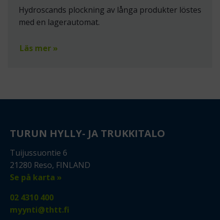
Hydroscands plockning av långa produkter löstes
med en lagerautomat.
Läs mer »
TURUN HYLLY- JA TRUKKITALO
Tuijussuontie 6
21280 Reso, FINLAND
Se på karta »
02 4310 400
myynti@thtt.fi