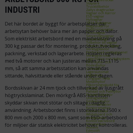
Staplare
Trucktillbehör
INDUSTRI
Zallys dragtruckar
Vagnar och Kärror
ESD‑vagnar
Hyllvagnar
TRTA hyllvagnar
Det här bordet är byggt för arbetsplatser där
Magasinkärror
Plattformsvagnar
arbetsytan behöver bära mer än papper och dator.
Plockvagnar
Serveringsvagnar
Som elektriskt arbetsbord med en maxbelastning på
Sopsäcksvagn
Tillbehör till vagnar
300 kg passar det för montering, produktutveckling,
Treston Multi vagnar
Verktygstavlor
Perforerad verktygspanel
packning, verkstad och lagerarbete. Höjden regleras
Verktygskrokar
Lagerhyllor och Hyllsystem
med två motorer och kan justeras mellan 715–1115
FIFO‑hyllor och
flödeshyllor
mm, så att samma arbetsstation kan användas
Grenställ
Lagerautomat
sittande, halvsittande eller stående under dagen.
Lagerhylla
Longspan hylla
Metallhyllor
Påkörningsskydd för
Bordsskivan är 24 mm tjock och tillverkad av ljusgrått
pallställ
Pallställ och Pallhyllor
högtryckslaminat. Den mörkgrå ABS-kantlisten
Pallställ tillbehör
Utdragsenhet
Småvaruhyllor
skyddar skivan mot stötar och slitage i daglig
Kontorsmöbler
Kontorsmattor
användning. Arbetsbordet finns i storlekarna 1500 x
Kontorsstolar
Whiteboard och
800 mm och 2000 x 800 mm, samt som ESD-arbetsbord
anslagstavlor
Kontorsskrivbord
Varumärken
för miljöer där statisk elektricitet behöver kontrolleras.
Axelent
Edmolift