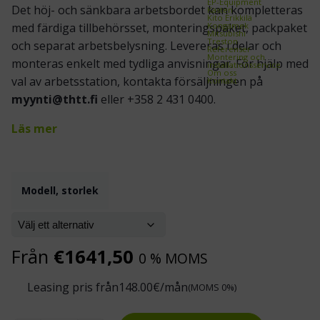
EP-Equipment
Det höj- och sänkbara arbetsbordet kan kompletteras
Kasten
Kito Erikkilä
Kongamek
med färdiga tillbehörsset, monteringspaket, packpaket
Mitsubishi
Treston
och separat arbetsbelysning. Levereras i delar och
Referenser
Montering och
monteras enkelt med tydliga anvisningar. För hjälp med
installationsservice
Om oss
val av arbetsstation, kontakta försäljningen på
Kontakt
myynti@thtt.fi
eller +358 2 431 0400.
Läs mer
Modell, storlek
Från
€
1641,50
0 % MOMS
Leasing pris från
148.00
€/mån
(MOMS 0%)