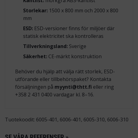
Kantlist:
mörkgrå ABS-kantlist
Storlekar:
1500 x 800 mm och 2000 x 800
mm
ESD:
ESD-versioner finns för miljöer där
statisk elektricitet ska kontrolleras
Tillverkningsland:
Sverige
Säkerhet:
CE-märkt konstruktion
Behöver du hjälp att välja rätt storlek, ESD-
utförande eller tillbehörspaket? Kontakta
försäljningen på
myynti@thtt.fi
eller ring
+358 2 431 0400 vardagar kl. 8–16.
Tuotekoodit: 6005-401, 6006-401, 6005-310, 6006-310
SE VÅRA REFERENSER »