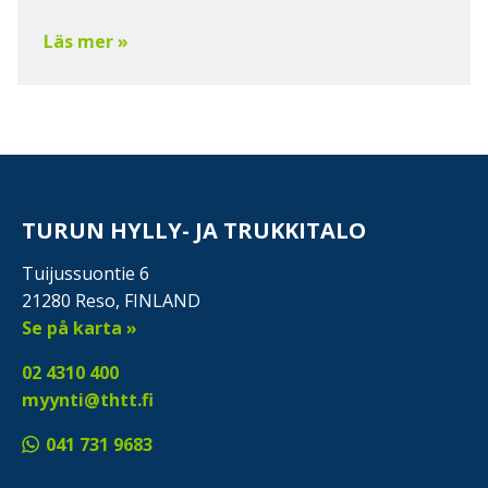
Läs mer »
TURUN HYLLY- JA TRUKKITALO
Tuijussuontie 6
21280 Reso, FINLAND
Se på karta »
02 4310 400
myynti@thtt.fi
041 731 9683