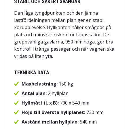
STABIL OCH SÄKER I SVÄNGAR
Den låga tyngdpunkten och den jämna
lastfördelningen mellan plan ger en stabil
körupplevelse. Hyllkanten håller smågods på
plats och minskar risken för tappskador. De
greppvänliga gavlarna, 950 mm höga, ger bra
kontroll i trånga passager och när vagnen ska
vridas på liten yta.
TEKNISKA DATA
Maxbelastning:
150 kg
Antal plan:
2 hyllplan
Hyllmått (L x B):
700 x 540 mm
Höjd till översta hyllplanet:
730 mm
Avstånd mellan hyllplan:
540 mm