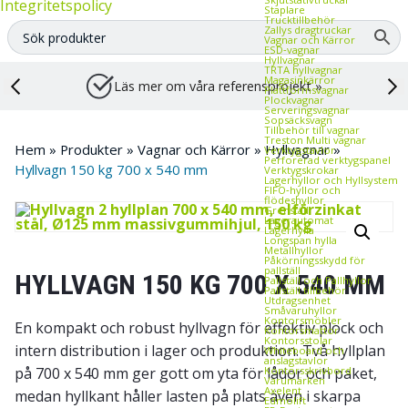
Integritetspolicy
Staplare
Trucktillbehör
Zallys dragtruckar
Vagnar och Kärror
ESD‑vagnar
Hyllvagnar
TRTA hyllvagnar
Magasinkärror
Läs mer om våra referensprojekt »
Plattformsvagnar
Plockvagnar
Serveringsvagnar
Sopsäcksvagn
Tillbehör till vagnar
Treston Multi vagnar
Hem
»
Produkter
»
Vagnar och Kärror
»
Hyllvagnar
»
Verktygstavlor
Perforerad verktygspanel
Hyllvagn 150 kg 700 x 540 mm
Verktygskrokar
Lagerhyllor och Hyllsystem
FIFO‑hyllor och
flödeshyllor
Grenställ
Lagerautomat
Lagerhylla
Longspan hylla
Metallhyllor
Påkörningsskydd för
pallställ
HYLLVAGN 150 KG 700 X 540 MM
Pallställ och Pallhyllor
Pallställ tillbehör
Utdragsenhet
Småvaruhyllor
Kontorsmöbler
En kompakt och robust hyllvagn för effektiv plock och
Kontorsmattor
Kontorsstolar
intern distribution i lager och produktion. Två hyllplan
Whiteboard och
anslagstavlor
Kontorsskrivbord
på 700 x 540 mm ger gott om yta för lådor och paket,
Varumärken
Axelent
medan hyllkant håller lasten på plats även i skarpa
Edmolift