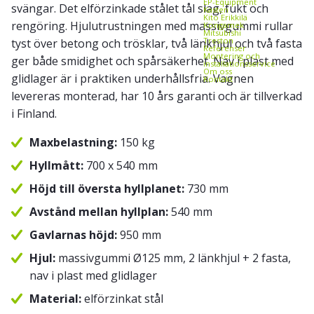
EP-Equipment
svängar. Det elförzinkade stålet tål slag, fukt och
Kasten
Kito Erikkilä
rengöring. Hjulutrustningen med massivgummi rullar
Kongamek
Mitsubishi
Treston
tyst över betong och trösklar, två länkhjul och två fasta
Referenser
Montering och
ger både smidighet och spårsäkerhet. Nav i plast med
installationsservice
Om oss
glidlager är i praktiken underhållsfria. Vagnen
Kontakt
levereras monterad, har 10 års garanti och är tillverkad
i Finland.
Maxbelastning:
150 kg
Hyllmått:
700 x 540 mm
Höjd till översta hyllplanet:
730 mm
Avstånd mellan hyllplan:
540 mm
Gavlarnas höjd:
950 mm
Hjul:
massivgummi Ø125 mm, 2 länkhjul + 2 fasta,
nav i plast med glidlager
Material:
elförzinkat stål