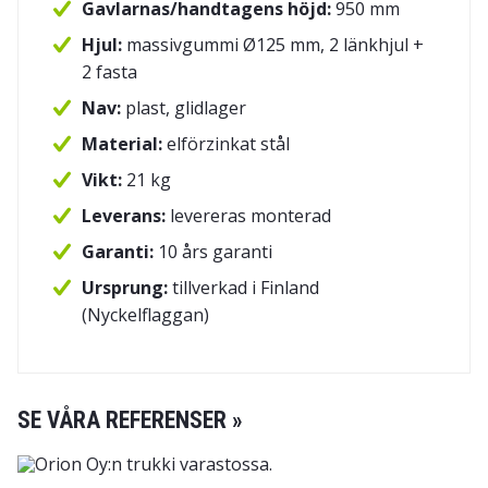
Gavlarnas/handtagens höjd:
950 mm
Hjul:
massivgummi Ø125 mm, 2 länkhjul +
2 fasta
Nav:
plast, glidlager
Material:
elförzinkat stål
Vikt:
21 kg
Leverans:
levereras monterad
Garanti:
10 års garanti
Ursprung:
tillverkad i Finland
(Nyckelflaggan)
SE VÅRA REFERENSER »