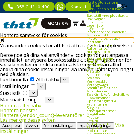
Plastic Storage Bins
Plastlådor
Kontakt
+358 2 4310 400
Återvunnen plast back
Backskåp
Backställ med plockbackar
Backvagnar
Eurobackar
MOMS 0%
Lagerlådor
Lagerlådor
Plocklådor för smådelar
Hantera samtycke för cookies
Sortimentskåp
Treston plockbackar
Plastpallar
Vi använder cookies för att förbättra användarupplevelsen.
Rostfria möbler
Rullbanor och
maskinskridskor
Beroende på dina val använder vi cookies för att anpassa
Skåp
Brandsäkra skåp
innehållet, analysera besöksstatistik, stödja funktioner för
Kemikalieskåp
sociala medier och rikta marknadsföring. Du kan alltid
Metallskåp
Nyckelskåp
ändra dina cookie inställningar via länken Dataskydd längst
Plåtskåp
ned på sidan.
Säkerhetsskåp
Funktionella
Stålskåp
Funktionella
Alltid aktiv
Verktygsskåp
Inställningar
Verktygsvagn
Inställningar
Städutrustning och
Avfallshantering
Stastistik
Stastistik
Sopkärl & Avfallsbehållare
Tippcontainer
Marknadsföring
Marknadsföring
Uppsamlingskärl &
Fathantering
Hantera alternativ
Stegar och
Hantera tjänster
arbetsplattformar
Stegtillbehör
Hantera {vendor_count}-leverantörer
Truckar
Läs mer om dessa syften
Eltruck
Motviktstruckar
Visa
Acceptera
Avvisa
Visa inställningar
Spara inställningar
Pallyftare
inställningar
Plocktruckar
Skjutstativtruckar