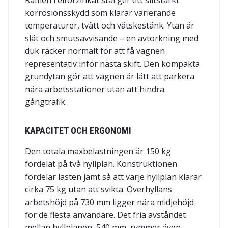
Ramen i elförzinkat stål ger ett slitstarkt
korrosionsskydd som klarar varierande
temperaturer, tvätt och vätskestänk. Ytan är
slät och smutsavvisande – en avtorkning med
duk räcker normalt för att få vagnen
representativ inför nästa skift. Den kompakta
grundytan gör att vagnen är lätt att parkera
nära arbetsstationer utan att hindra
gångtrafik.
KAPACITET OCH ERGONOMI
Den totala maxbelastningen är 150 kg
fördelat på två hyllplan. Konstruktionen
fördelar lasten jämt så att varje hyllplan klarar
cirka 75 kg utan att svikta. Överhyllans
arbetshöjd på 730 mm ligger nära midjehöjd
för de flesta användare. Det fria avståndet
mellan hyllplanen, 540 mm, rymmer även