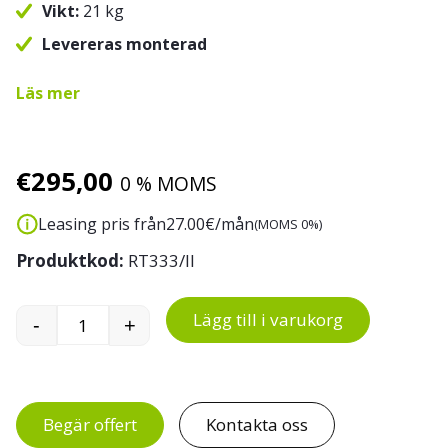
Vikt:
21 kg
Levereras monterad
Läs mer
€
295,00
0 % MOMS
Leasing pris från
27.00
€/mån
(MOMS 0%)
Produktkod:
RT333/II
Lägg till i varukorg
-
+
Hyllvagn 150 kg 700 x 540 mm mängd
Begär offert
Kontakta oss