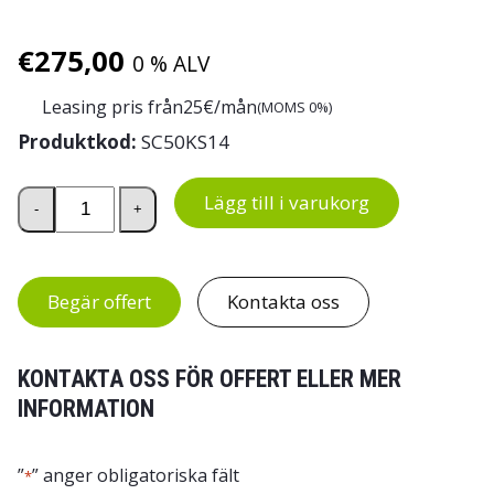
€
275,00
0 % ALV
Leasing pris från
25
€/mån
(MOMS 0%)
Produktkod:
SC50KS14
Intolog arbetsstol Ver 140 mängd
Lägg till i varukorg
-
+
Begär offert
Kontakta oss
KONTAKTA OSS FÖR OFFERT ELLER MER
INFORMATION
”
” anger obligatoriska fält
*