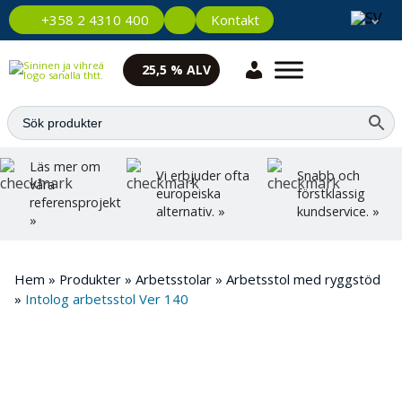
Kontakt
+358 2 4310 400
25,5 % ALV
Läs mer om
Vi erbjuder ofta
Snabb och
våra
europeiska
förstklassig
referensprojekt
alternativ. »
kundservice. »
»
Hem
»
Produkter
»
Arbetsstolar
»
Arbetsstol med ryggstöd
»
Intolog arbetsstol Ver 140