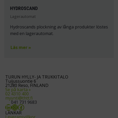
HYDROSCAND
Lagerautomat
Hydroscands plockning av långa produkter löstes
med en lagerautomat.
Läs mer »
TURUN HYLLY- JA TRUKKITALO
Tuijussuontie 6
21280 Reso, FINLAND
Se på karta »
02 4310 400
myynti@thtt.fi
041 731 9683
LinkedIn
Instagram
Facebook
LÄNKAR
Leveransvillkor