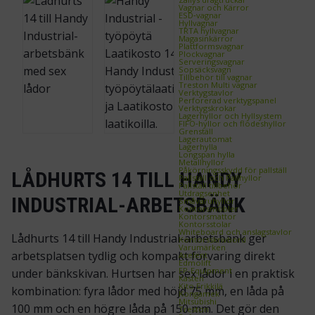
Vagnar och Kärror
ESD‑vagnar
Hyllvagnar
TRTA hyllvagnar
Magasinkärror
Plattformsvagnar
Plockvagnar
Serveringsvagnar
Sopsäcksvagn
Tillbehör till vagnar
Treston Multi vagnar
Verktygstavlor
Perforerad verktygspanel
Verktygskrokar
Lagerhyllor och Hyllsystem
FIFO‑hyllor och flödeshyllor
Grenställ
Lagerautomat
Lagerhylla
Longspan hylla
Metallhyllor
Påkörningsskydd för pallställ
LÅDHURTS 14 TILL HANDY
Pallställ och Pallhyllor
Pallställ tillbehör
Utdragsenhet
INDUSTRIAL-ARBETSBÄNK
Småvaruhyllor
Kontorsmöbler
Kontorsmattor
Kontorsstolar
Whiteboard och anslagstavlor
Lådhurts 14 till Handy Industrial-arbetsbänk ger
Kontorsskrivbord
Varumärken
arbetsplatsen tydlig och kompakt förvaring direkt
Axelent
Edmolift
EP-Equipment
under bänkskivan. Hurtsen har sex lådor i en praktisk
Kasten
Kito Erikkilä
kombination: fyra lådor med höjd 75 mm, en låda på
Kongamek
Mitsubishi
100 mm och en högre låda på 150 mm. Det gör den
Treston