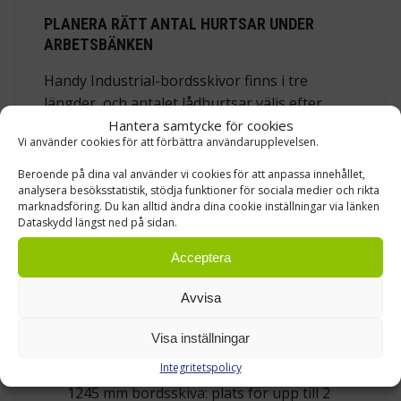
PLANERA RÄTT ANTAL HURTSAR UNDER
ARBETSBÄNKEN
Handy Industrial-bordsskivor finns i tre
längder, och antalet lådhurtsar väljs efter
skivans längd. Under en 725 mm lång skiva
Hantera samtycke för cookies
Vi använder cookies för att förbättra användarupplevelsen.
ryms en lådhurts. Under en 1245 mm lång
skiva ryms två lådhurtsar. Under en 1765 mm
Beroende på dina val använder vi cookies för att anpassa innehållet,
lång skiva ryms tre lådhurtsar. Det gör det
analysera besöksstatistik, stödja funktioner för sociala medier och rikta
marknadsföring. Du kan alltid ändra dina cookie inställningar via länken
enkelt att anpassa förvaringen efter
Dataskydd längst ned på sidan.
arbetsplatsens uppgift: en smal station kan få
Acceptera
en kompakt lösning, medan en längre
industriarbetsbänk kan byggas med flera
Avvisa
hurtsar och fler lådkombinationer.
Visa inställningar
725 mm bordsskiva: plats för upp till 1
lådhurts
Integritetspolicy
1245 mm bordsskiva: plats för upp till 2