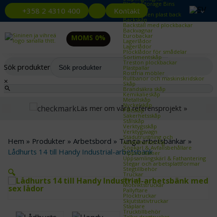
Plastic Storage Bins
Plastlådor
Kontakt
+358 2 4310 400
Återvunnen plast back
Backskåp
Backställ med plockbackar
Backvagnar
Eurobackar
MOMS 0%
Lagerlådor
Lagerlådor
Plocklådor för smådelar
Sortimentskåp
Treston plockbackar
Sök produkter
Plastpallar
Rostfria möbler
Rullbanor och maskinskridskor
×
Skåp
Brandsäkra skåp
Kemikalieskåp
Metallskåp
Nyckelskåp
Läs mer om våra referensprojekt »
Plåtskåp
Säkerhetsskåp
Stålskåp
Verktygsskåp
Verktygsvagn
Städutrustning och
Hem
»
Produkter
»
Arbetsbord
»
Tunga arbetsbänkar
»
Avfallshantering
Sopkärl & Avfallsbehållare
Lådhurts 14 till Handy Industrial-arbetsbänk
Tippcontainer
Uppsamlingskärl & Fathantering
Stegar och arbetsplattformar
Stegtillbehör
🔍
Truckar
Eltruck
Motviktstruckar
Pallyftare
Plocktruckar
Skjutstativtruckar
Staplare
Trucktillbehör
Zallys dragtruckar