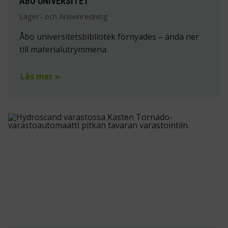
ÅBO UNIVERSITET
Lager- och Arkivinredning
Åbo universitetsbibliotek förnyades – ända ner
till materialutrymmena.
Läs mer »