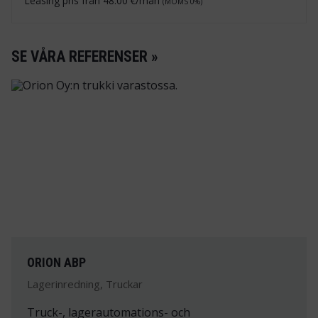
Leasing pris från
48.00
€/mån
(MOMS 0%)
SE VÅRA REFERENSER »
ORION ABP
Lagerinredning, Truckar
Truck-, lagerautomations- och