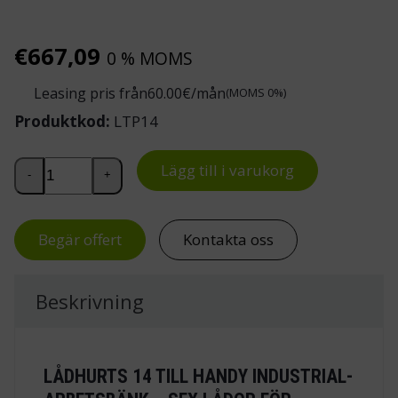
€
667,09
0 % MOMS
Leasing pris från
60.00
€/mån
(MOMS 0%)
Produktkod:
LTP14
Lådhurts 14 till Handy Industrial-arbetsbänk mängd
Lägg till i varukorg
-
+
Begär offert
Kontakta oss
Beskrivning
LÅDHURTS 14 TILL HANDY INDUSTRIAL-