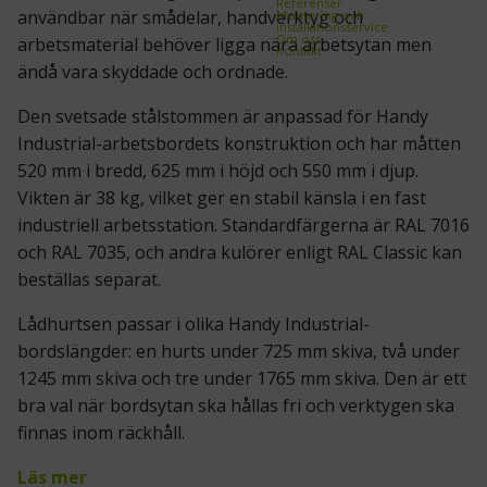
Referenser
användbar när smådelar, handverktyg och
Montering och
installationsservice
Om oss
arbetsmaterial behöver ligga nära arbetsytan men
Kontakt
ändå vara skyddade och ordnade.
Den svetsade stålstommen är anpassad för Handy
Industrial-arbetsbordets konstruktion och har måtten
520 mm i bredd, 625 mm i höjd och 550 mm i djup.
Vikten är 38 kg, vilket ger en stabil känsla i en fast
industriell arbetsstation. Standardfärgerna är RAL 7016
och RAL 7035, och andra kulörer enligt RAL Classic kan
beställas separat.
Lådhurtsen passar i olika Handy Industrial-
bordslängder: en hurts under 725 mm skiva, två under
1245 mm skiva och tre under 1765 mm skiva. Den är ett
bra val när bordsytan ska hållas fri och verktygen ska
finnas inom räckhåll.
Läs mer