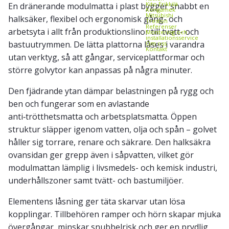
Kito Erikkilä
En dränerande modulmatta i plast bygger snabbt en
Kongamek
Mitsubishi
halksäker, flexibel och ergonomisk gång- och
Treston
Referenser
arbetsyta i allt från produktionslinor till tvätt- och
Montering och
installationsservice
bastuutrymmen. De lätta plattorna låses i varandra
Om oss
Kontakt
utan verktyg, så att gångar, serviceplattformar och
större golvytor kan anpassas på några minuter.
Den fjädrande ytan dämpar belastningen på rygg och
ben och fungerar som en avlastande
anti‑trötthetsmatta och arbetsplatsmatta. Öppen
struktur släpper igenom vatten, olja och spån – golvet
håller sig torrare, renare och säkrare. Den halksäkra
ovansidan ger grepp även i såpvatten, vilket gör
modulmattan lämplig i livsmedels- och kemisk industri,
underhållszoner samt tvätt- och bastumiljöer.
Elementens låsning ger täta skarvar utan lösa
kopplingar. Tillbehören ramper och hörn skapar mjuka
övergångar, minskar snubbelrisk och ger en prydlig