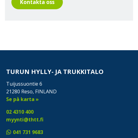
Kontakta oss
TURUN HYLLY- JA TRUKKITALO
Tuijussuontie 6
21280 Reso, FINLAND
Se på karta »
02 4310 400
myynti@thtt.fi
041 731 9683