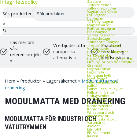
Integritetspolicy
Staplare
Trucktillbehör
Zallys dragtruckar
Vagnar och Kärror
Sök produkter
ESD‑vagnar
Hyllvagnar
TRTA hyllvagnar
×
Magasinkärror
Plattformsvagnar
Plockvagnar
Serveringsvagnar
Sopsäcksvagn
Tillbehör till vagnar
Läs mer om
Vi erbjuder ofta
Snabb och
Treston Multi vagnar
våra
Verktygstavlor
europeiska
förstklassig
Perforerad verktygspanel
referensprojekt
Verktygskrokar
alternativ. »
kundservice. »
Lagerhyllor och Hyllsystem
»
FIFO‑hyllor och flödeshyllor
Grenställ
Lagerautomat
Lagerhylla
Longspan hylla
Metallhyllor
Hem
»
Produkter
»
Lagersäkerhet
»
Modulmatta med
Påkörningsskydd för
pallställ
dränering
Pallställ och Pallhyllor
Pallställ tillbehör
Utdragsenhet
MODULMATTA MED DRÄNERING
Småvaruhyllor
Kontorsmöbler
Kontorsmattor
Kontorsstolar
Whiteboard och
anslagstavlor
MODULMATTA FÖR INDUSTRI OCH
Kontorsskrivbord
Varumärken
VÅTUTRYMMEN
Axelent
Edmolift
EP-Equipment
Kasten