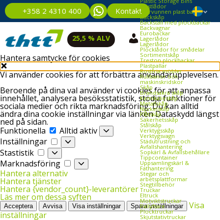
Plastic Storage Bins
Plastlådor
Kontakt
+358 2 4310 400
Återvunnen plast back
Backskåp
Backställ med plockbackar
Backvagnar
Eurobackar
25,5 % ALV
Lagerlådor
Lagerlådor
Plocklådor för smådelar
Sortimentskåp
Hantera samtycke för cookies
Treston plockbackar
Plastpallar
Rostfria möbler
Vi använder cookies för att förbättra användarupplevelsen.
Rullbanor och
maskinskridskor
Skåp
Beroende på dina val använder vi cookies för att anpassa
Brandsäkra skåp
innehållet, analysera besöksstatistik, stödja funktioner för
Kemikalieskåp
Metallskåp
sociala medier och rikta marknadsföring. Du kan alltid
Nyckelskåp
ändra dina cookie inställningar via länken Dataskydd längst
Plåtskåp
Säkerhetsskåp
ned på sidan.
Stålskåp
Funktionella
Funktionella
Alltid aktiv
Verktygsskåp
Verktygsvagn
Inställningar
Inställningar
Städutrustning och
Avfallshantering
Stastistik
Stastistik
Sopkärl & Avfallsbehållare
Tippcontainer
Marknadsföring
Marknadsföring
Uppsamlingskärl &
Fathantering
Hantera alternativ
Stegar och
arbetsplattformar
Hantera tjänster
Stegtillbehör
Hantera {vendor_count}-leverantörer
Truckar
Eltruck
Läs mer om dessa syften
Motviktstruckar
Visa
Pallyftare
Acceptera
Avvisa
Visa inställningar
Spara inställningar
Plocktruckar
inställningar
Skjutstativtruckar