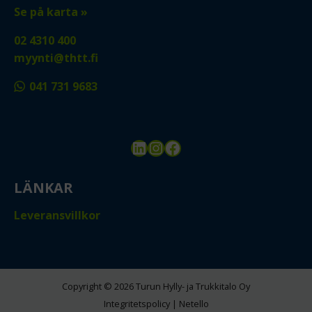
Se på karta »
02 4310 400
myynti@thtt.fi
041 731 9683
LinkedIn
Instagram
Facebook
LÄNKAR
Leveransvillkor
Copyright © 2026 Turun Hylly- ja Trukkitalo Oy
Integritetspolicy
|
Netello