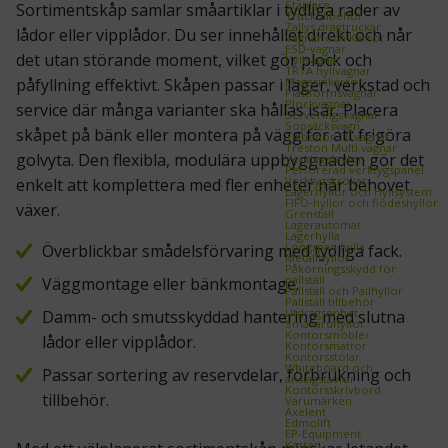
Staplare
Sortimentskåp samlar småartiklar i tydliga rader av
Trucktillbehör
Zallys dragtruckar
lådor eller vipplådor. Du ser innehållet direkt och når
Vagnar och Kärror
ESD‑vagnar
det utan störande moment, vilket gör plock och
Hyllvagnar
TRTA hyllvagnar
påfyllning effektivt. Skåpen passar i lager, verkstad och
Magasinkärror
Plattformsvagnar
Plockvagnar
service där många varianter ska hållas isär. Placera
Serveringsvagnar
Sopsäcksvagn
skåpet på bänk eller montera på vägg för att frigöra
Tillbehör till vagnar
Treston Multi vagnar
golvyta. Den flexibla, modulära uppbyggnaden gör det
Verktygstavlor
Perforerad verktygspanel
Verktygskrokar
enkelt att komplettera med fler enheter när behovet
Lagerhyllor och Hyllsystem
FIFO‑hyllor och flödeshyllor
växer.
Grenställ
Lagerautomat
Lagerhylla
Longspan hylla
Överblickbar smådelsförvaring med tydliga fack.
Metallhyllor
Påkörningsskydd för
pallställ
Väggmontage eller bänkmontage.
Pallställ och Pallhyllor
Pallställ tillbehör
Utdragsenhet
Damm- och smutsskyddad hantering med slutna
Småvaruhyllor
Kontorsmöbler
lådor eller vipplådor.
Kontorsmattor
Kontorsstolar
Whiteboard och
Passar sortering av reservdelar, förbrukning och
anslagstavlor
Kontorsskrivbord
tillbehör.
Varumärken
Axelent
Edmolift
EP-Equipment
Kasten