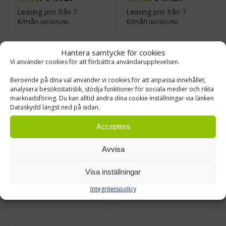
Leasing pris från
7
Leasing pris från
7
€/mån
€/mån
(MOMS 0%)
(MOMS 0%)
Hantera samtycke för cookies
Vi använder cookies för att förbättra användarupplevelsen.
Beroende på dina val använder vi cookies för att anpassa innehållet,
analysera besöksstatistik, stödja funktioner för sociala medier och rikta
marknadsföring. Du kan alltid ändra dina cookie inställningar via länken
Dataskydd längst ned på sidan.
Acceptera
Smådelskassett 554
Smådelskassett 556
Avvisa
€
69,20
€
69,20
0 % ALV
0 % ALV
Visa inställningar
Leasing pris från
6
Leasing pris från
6
Integritetspolicy
€/mån
€/mån
(MOMS 0%)
(MOMS 0%)