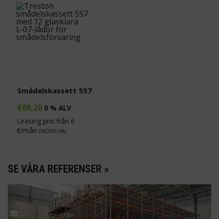
Smådelskassett 557
€
69,20
0 % ALV
Leasing pris från
6
€/mån
(MOMS 0%)
SE VÅRA REFERENSER »