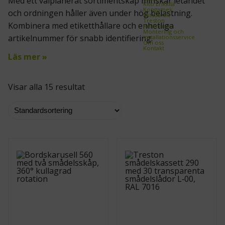
Med ett välplanerat sortimentskåp minskar letandet
Kito Erikkilä
Kongamek
och ordningen håller även under hög belastning.
Mitsubishi
Treston
Kombinera med etiketthållare och enhetliga
Referenser
Montering och
artikelnummer för snabb identifiering.
installationsservice
Om oss
Kontakt
Läs mer »
Visar alla 15 resultat