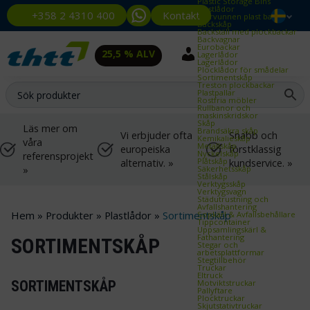
Plastic Storage Bins
Plastlådor
Kontakt
+358 2 4310 400
Återvunnen plast back
Backskåp
Backställ med plockbackar
Backvagnar
Eurobackar
25,5 % ALV
Lagerlådor
Lagerlådor
Plocklådor för smådelar
Sortimentskåp
Treston plockbackar
Plastpallar
Rostfria möbler
Rullbanor och
maskinskridskor
Skåp
Läs mer om
Brandsäkra skåp
Vi erbjuder ofta
Snabb och
Kemikalieskåp
våra
Metallskåp
europeiska
förstklassig
Nyckelskåp
referensprojekt
Plåtskåp
alternativ. »
kundservice. »
»
Säkerhetsskåp
Stålskåp
Verktygsskåp
Verktygsvagn
Städutrustning och
Avfallshantering
Hem
»
Produkter
»
Plastlådor
»
Sortimentskåp
Sopkärl & Avfallsbehållare
Tippcontainer
Uppsamlingskärl &
Fathantering
SORTIMENTSKÅP
Stegar och
arbetsplattformar
Stegtillbehör
Truckar
Eltruck
Motviktstruckar
SORTIMENTSKÅP
Pallyftare
Plocktruckar
Skjutstativtruckar