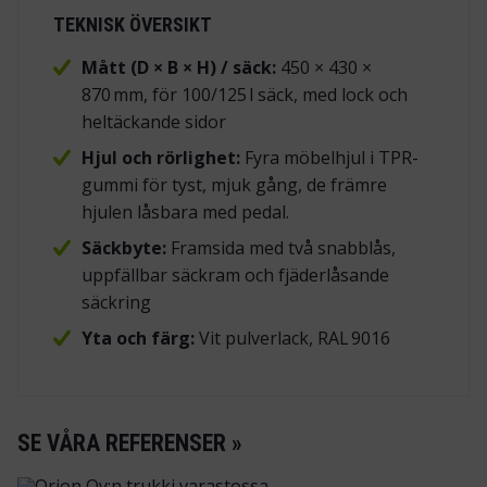
TEKNISK ÖVERSIKT
Mått (D × B × H) / säck:
450 × 430 ×
870 mm, för 100/125 l säck, med lock och
heltäckande sidor
Hjul och rörlighet:
Fyra möbelhjul i TPR-
gummi för tyst, mjuk gång, de främre
hjulen låsbara med pedal.
Säckbyte:
Framsida med två snabblås,
uppfällbar säckram och fjäderlåsande
säckring
Yta och färg:
Vit pulverlack, RAL 9016
SE VÅRA REFERENSER »