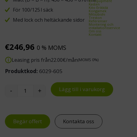
EP-Equipment
Kasten
Kito Erikkilä
För 100/125 l säck
Kongamek
Mitsubishi
Treston
Med lock och heltäckande sidor
Referenser
Montering och
installationsservice
Om oss
Kontakt
€
246,96
0 % MOMS
Leasing pris från
22.00
€/mån
(MOMS 0%)
Produktkod:
6029-605
Lägg till i varukorg
-
+
Säckställ Ultima mängd
Begär offert
Kontakta oss