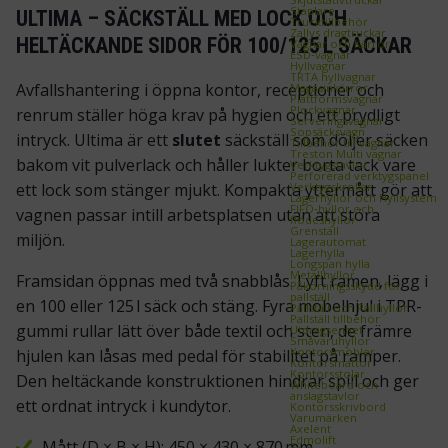
Staplare
ULTIMA – SÄCKSTÄLL MED LOCK OCH
Trucktillbehör
Zallys dragtruckar
HELTÄCKANDE SIDOR FÖR 100/125 L SÄCKAR
Vagnar och Kärror
ESD‑vagnar
Hyllvagnar
TRTA hyllvagnar
Avfallshantering i öppna kontor, receptioner och
Magasinkärror
Plattformsvagnar
Plockvagnar
renrum ställer höga krav på hygien och ett prydligt
Serveringsvagnar
Sopsäcksvagn
intryck. Ultima är ett
slutet
säckställ som döljer säcken
Tillbehör till vagnar
Treston Multi vagnar
bakom vit pulverlack och håller lukter borta tack vare
Verktygstavlor
Perforerad verktygspanel
Verktygskrokar
ett lock som stänger mjukt. Kompakta yttermått gör att
Lagerhyllor och Hyllsystem
FIFO‑hyllor och
vagnen passar intill arbetsplatsen utan att störa
flödeshyllor
Grenställ
miljön.
Lagerautomat
Lagerhylla
Longspan hylla
Metallhyllor
Framsidan öppnas med två snabblås. Lyft ramen, lägg i
Påkörningsskydd för
pallställ
en 100 eller 125 l säck och stäng. Fyra möbelhjul i TPR-
Pallställ och Pallhyllor
Pallställ tillbehör
gummi rullar lätt över både textil och sten, de främre
Utdragsenhet
Småvaruhyllor
Kontorsmöbler
hjulen kan låsas med pedal för stabilitet på ramper.
Kontorsmattor
Kontorsstolar
Den heltäckande konstruktionen hindrar spill och ger
Whiteboard och
anslagstavlor
ett ordnat intryck i kundytor.
Kontorsskrivbord
Varumärken
Axelent
Edmolift
Mått (D × B × H): 450 × 430 × 870 mm