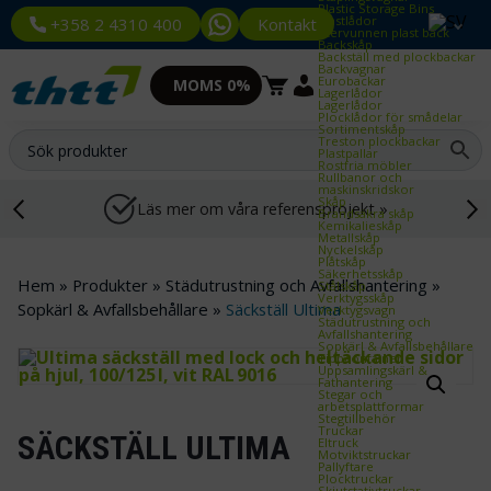
Plastic Storage Bins
Plastlådor
Kontakt
+358 2 4310 400
Återvunnen plast back
Backskåp
Backställ med plockbackar
Backvagnar
Eurobackar
MOMS 0%
Lagerlådor
Lagerlådor
Plocklådor för smådelar
Sortimentskåp
Treston plockbackar
Plastpallar
Rostfria möbler
Rullbanor och
maskinskridskor
Skåp
Läs mer om våra referensprojekt »
Brandsäkra skåp
Kemikalieskåp
Metallskåp
Nyckelskåp
Plåtskåp
Säkerhetsskåp
Hem
»
Produkter
»
Städutrustning och Avfallshantering
»
Stålskåp
Verktygsskåp
Sopkärl & Avfallsbehållare
»
Säckställ Ultima
Verktygsvagn
Städutrustning och
Avfallshantering
Sopkärl & Avfallsbehållare
Tippcontainer
Uppsamlingskärl &
Fathantering
Stegar och
arbetsplattformar
Stegtillbehör
Truckar
SÄCKSTÄLL ULTIMA
Eltruck
Motviktstruckar
Pallyftare
Plocktruckar
Skjutstativtruckar