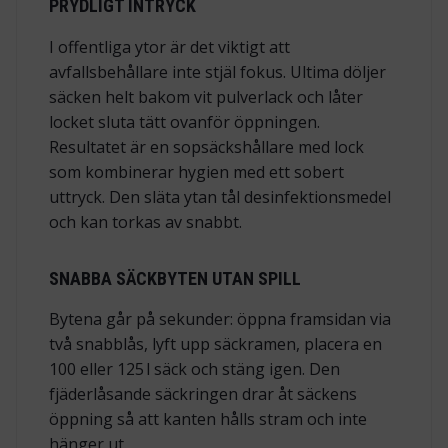
PRYDLIGT INTRYCK
I offentliga ytor är det viktigt att
avfallsbehållare inte stjäl fokus. Ultima döljer
säcken helt bakom vit pulverlack och låter
locket sluta tätt ovanför öppningen.
Resultatet är en sopsäckshållare med lock
som kombinerar hygien med ett sobert
uttryck. Den släta ytan tål desinfektionsmedel
och kan torkas av snabbt.
SNABBA SÄCKBYTEN UTAN SPILL
Bytena går på sekunder: öppna framsidan via
två snabblås, lyft upp säckramen, placera en
100 eller 125 l säck och stäng igen. Den
fjäderlåsande säckringen drar åt säckens
öppning så att kanten hålls stram och inte
hänger ut.