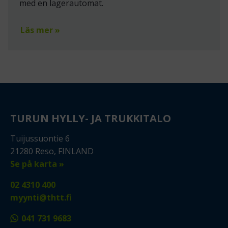
med en lagerautomat.
Läs mer »
TURUN HYLLY- JA TRUKKITALO
Tuijussuontie 6
21280 Reso, FINLAND
Se på karta »
02 4310 400
myynti@thtt.fi
041 731 9683