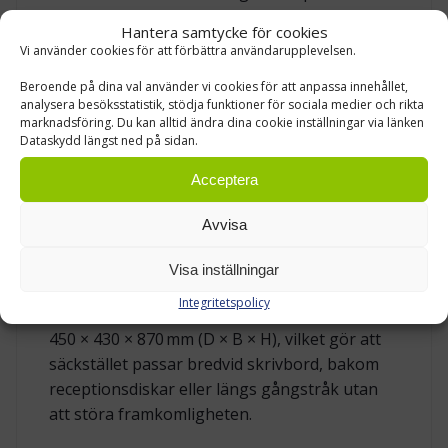
enkel att torka av. Pulverlack ger dessutom ett
Hantera samtycke för cookies
jämnt resultat utan skarvar och är ett
Vi använder cookies för att förbättra användarupplevelsen.
beprövat val i professionella miljöer där
Beroende på dina val använder vi cookies för att anpassa innehållet,
utrustningen ska se bra ut över tid. Den ljusa
analysera besöksstatistik, stödja funktioner för sociala medier och rikta
kulören gör att utrustningen smälter in i
marknadsföring. Du kan alltid ändra dina cookie inställningar via länken
moderna interiörer och underlättar visuell
Dataskydd längst ned på sidan.
kontroll vid städning.
Acceptera
DIMENSIONER OCH SÄCKKOMPATIBILITET
Avvisa
Ultima är kompakt men rymmer vanliga
Visa inställningar
säckstorlekar för inomhusbruk. Modellen är
Integritetspolicy
avsedd för 100 och 125 l säckar. Yttermåtten är
450 × 430 × 870 mm (D × B × H), vilket gör att
säckstället passar bredvid skrivbord, bakom
receptionsdiskar eller längs gångstråk utan
att störa framkomligheten.