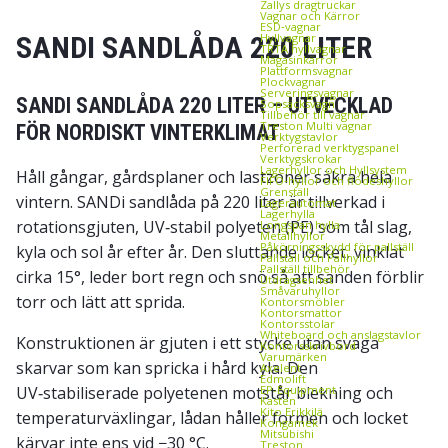
Zallys dragtruckar
Vagnar och Kärror
ESD‑vagnar
SANDI SANDLÅDA 220 LITER
Hyllvagnar
TRTA hyllvagnar
Magasinkärror
Plattformsvagnar
Plockvagnar
Serveringsvagnar
SANDI SANDLÅDA 220 LITER – UTVECKLAD
Sopsäcksvagn
Tillbehör till vagnar
Treston Multi vagnar
FÖR NORDISKT VINTERKLIMAT
Verktygstavlor
Perforerad verktygspanel
Verktygskrokar
Lagerhyllor och Hyllsystem
Håll gångar, gårdsplaner och lastzoner säkra hela
FIFO‑hyllor och flödeshyllor
Grenställ
vintern. SANDi sandlåda på 220 liter är tillverkad i
Lagerautomat
Lagerhylla
rotationsgjuten, UV‑stabil polyeten (PE) som tål slag,
Longspan hylla
Metallhyllor
Påkörningsskydd för pallställ
kyla och sol år efter år. Den sluttande locket, vinklat
Pallställ och Pallhyllor
Pallställ tillbehör
cirka 15°, leder bort regn och snö så att sanden förblir
Utdragsenhet
Småvaruhyllor
torr och lätt att sprida.
Kontorsmöbler
Kontorsmattor
Kontorsstolar
Whiteboard och anslagstavlor
Konstruktionen är gjuten i ett stycke utan svaga
Kontorsskrivbord
Varumärken
skarvar som kan spricka i hård kyla. Den
Axelent
Edmolift
UV‑stabiliserade polyetenen motstår blekning och
EP-Equipment
Kasten
Kito Erikkilä
temperaturväxlingar, lådan håller formen och locket
Kongamek
Mitsubishi
kärvar inte ens vid −30 °C.
Treston