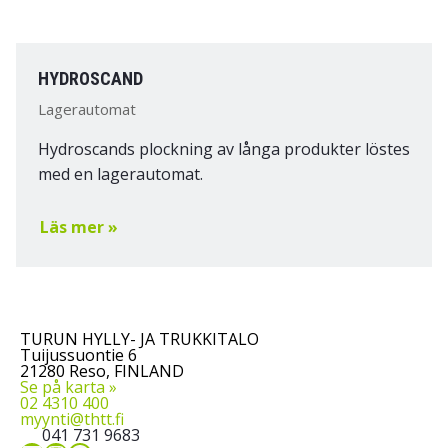
HYDROSCAND
Lagerautomat
Hydroscands plockning av långa produkter löstes
med en lagerautomat.
Läs mer »
TURUN HYLLY- JA TRUKKITALO
Tuijussuontie 6
21280 Reso, FINLAND
Se på karta »
02 4310 400
myynti@thtt.fi
041 731 9683