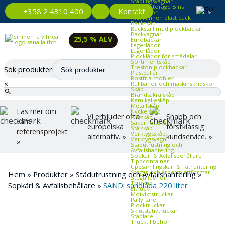
Staplingsvagnar
Plastic Storage Bins
Kontakt
+358 2 4310 400
Plastlådor
Återvunnen plast back
Backskåp
Backställ med plockbackar
Backvagnar
25,5 % ALV
Eurobackar
Lagerlådor
Lagerlådor
Plocklådor för smådelar
Sortimentskåp
Treston plockbackar
Sök produkter
Plastpallar
Rostfria möbler
×
Rullbanor och maskinskridskor
Skåp
Brandsäkra skåp
Kemikalieskåp
Metallskåp
Läs mer om
Nyckelskåp
Vi erbjuder ofta
Snabb och
Plåtskåp
våra
Säkerhetsskåp
europeiska
förstklassig
Stålskåp
referensprojekt
Verktygsskåp
alternativ. »
kundservice. »
Verktygsvagn
»
Städutrustning och
Avfallshantering
Sopkärl & Avfallsbehållare
Tippcontainer
Uppsamlingskärl & Fathantering
Stegar och arbetsplattformar
Hem
»
Produkter
»
Städutrustning och Avfallshantering
»
Stegtillbehör
Truckar
Sopkärl & Avfallsbehållare
»
SANDi sandlåda 220 liter
Eltruck
Motviktstruckar
Pallyftare
Plocktruckar
Skjutstativtruckar
Staplare
Trucktillbehör