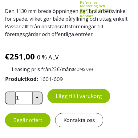
Referenser
Montering och
installationsservice
Den 1130 mm breda öppningen ger bra arbetsvinkel
Om oss
Kontakt
för spade, vilket gör både påfyllning och uttag enkelt.
Passar allt från bostadsrättsföreningar till
företagsgårdar och offentliga entréer.
€
251,00
0 % ALV
Leasing pris från
23
€/mån
(MOMS 0%)
Produktkod:
1601-609
SANDi sandlåda 220 liter mängd
Lägg till i varukorg
-
+
Begär offert
Kontakta oss