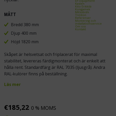
EP-Equipment
Kasten
Kito Erikkilä
Kongamek
Mitsubishi
MÅTT
Treston
Referenser
Montering och
installationsservice
Bredd 380 mm
Om oss
Kontakt
Djup 400 mm
Höjd 1820 mm
Skåpet är helsvetsat och friplacerat för maximal
stabilitet, levereras färdigmonterat och är enkelt att
hålla rent. Standardfärg är RAL 7035 (ljusgrå). Andra
RAL‑kulörer finns på beställning.
Läs mer
€
185,22
0 % MOMS