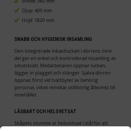
Bredd: 380 mm
Djup: 400 mm
Höjd: 1820 mm
SNABB OCH HYGIENISK INSAMLING
Den integrerade inkastluckan i dörrens övre
del ger en enkel och kontrollerad insamling av
smutstvätt. Medarbetaren öppnar luckan,
lägger in plagget och stänger. Själva dörren
öppnas först vid tvättbytet av behörig
personal, vilket minskar otillbörlig åtkomst till
innehållet.
LÅSBART OCH HELSVETSAT
Skåpets stomme är helsvetsad i stål för att
tåla vardagens påfrestningar och behålla sin