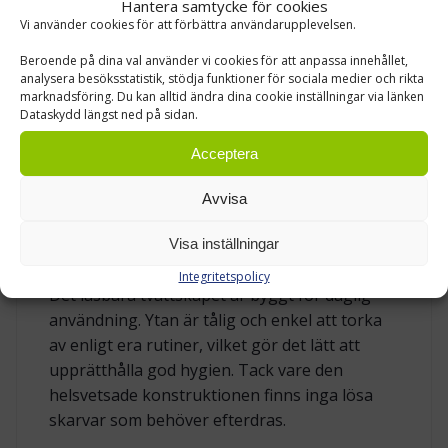
Hantera samtycke för cookies
stadga år efter år. Konstruktionen levereras
Vi använder cookies för att förbättra användarupplevelsen.
färdigsvetsad från fabrik, så installationen går
Beroende på dina val använder vi cookies för att anpassa innehållet,
snabbt utan tidsödande montering.
analysera besöksstatistik, stödja funktioner för sociala medier och rikta
Cylinderlås medföljer och två nycklar ingår, så
marknadsföring. Du kan alltid ändra dina cookie inställningar via länken
Dataskydd längst ned på sidan.
skåpet kan tas i bruk direkt. Skåpet är
friplacerat och står stadigt på egen hand; vid
Acceptera
behov kan det kompletteras med lämplig
förankring enligt era rutiner.
Avvisa
Visa inställningar
DRIFTSÄKER OCH LÄTT ATT HÅLLA REN
Integritetspolicy
Det
låsbara
tvättskåpet är byggt för daglig
användning. Ytan är tålig och enkel att torka
av enligt era rutiner, vilket gör det lätt att
upprätthålla god hygien. Tack vare den
helsvetsade konstruktionen finns inga lösa
skarvar som behöver efterdras.