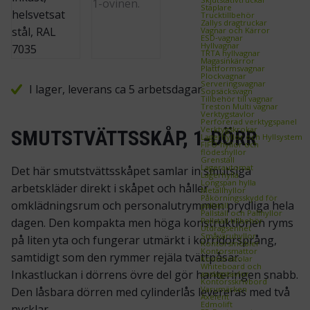
Staplare
Trucktillbehör
Zallys dragtruckar
Vagnar och Kärror
ESD‑vagnar
Hyllvagnar
TRTA hyllvagnar
Magasinkärror
Plattformsvagnar
Plockvagnar
Serveringsvagnar
I lager, leverans ca 5 arbetsdagar
Sopsäcksvagn
Tillbehör till vagnar
Treston Multi vagnar
Verktygstavlor
Perforerad verktygspanel
Verktygskrokar
SMUTSTVÄTTSSKÅP, 1‑DÖRR
Lagerhyllor och Hyllsystem
FIFO‑hyllor och
flödeshyllor
Grenställ
Lagerautomat
Det här smutstvättsskåpet samlar in smutsiga
Lagerhylla
Longspan hylla
arbetskläder direkt i skåpet och håller
Metallhyllor
Påkörningsskydd för
omklädningsrum och personalutrymmen prydliga hela
pallställ
Pallställ och Pallhyllor
Pallställ tillbehör
dagen. Den kompakta men höga konstruktionen ryms
Utdragsenhet
Småvaruhyllor
på liten yta och fungerar utmärkt i korridorsprång,
Kontorsmöbler
Kontorsmattor
samtidigt som den rymmer rejäla tvättpåsar.
Kontorsstolar
Whiteboard och
Inkastluckan i dörrens övre del gör hanteringen snabb.
anslagstavlor
Kontorsskrivbord
Varumärken
Den låsbara dörren med cylinderlås levereras med två
Axelent
Edmolift
nycklar.