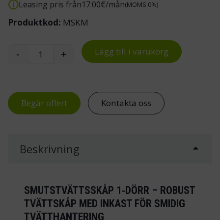
Leasing pris från
17.00
€/mån
(MOMS 0%)
Produktkod:
MSKM
Lägg till i varukorg
-
+
Smutstvättsskåp, 1‑dörr mängd
Begär offert
Kontakta oss
Beskrivning
SMUTSTVÄTTSSKÅP 1‑DÖRR – ROBUST
TVÄTTSKÅP MED INKAST FÖR SMIDIG
TVÄTTHANTERING