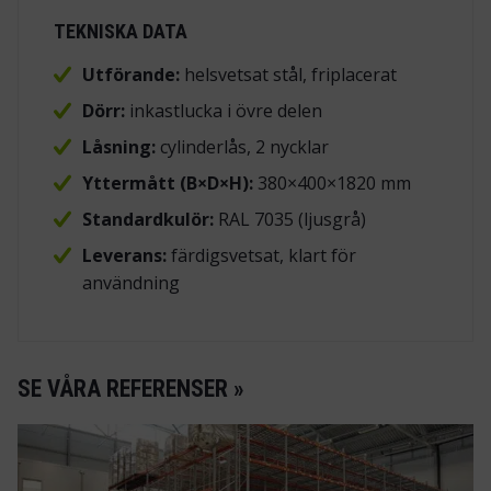
TEKNISKA DATA
Utförande:
helsvetsat stål, friplacerat
Dörr:
inkastlucka i övre delen
Låsning:
cylinderlås, 2 nycklar
Yttermått (B×D×H):
380×400×1820 mm
Standardkulör:
RAL 7035 (ljusgrå)
Leverans:
färdigsvetsat, klart för
användning
SE VÅRA REFERENSER »