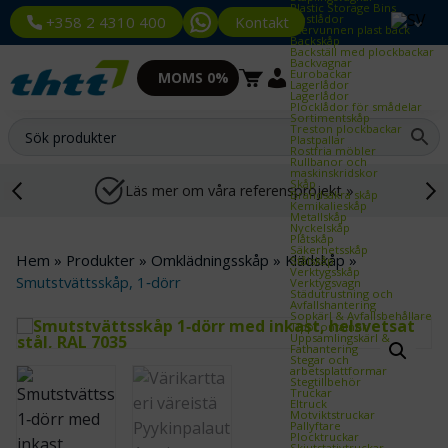
Plastic Storage Bins
Plastlådor
Kontakt
+358 2 4310 400
Återvunnen plast back
Backskåp
Backställ med plockbackar
Backvagnar
Eurobackar
MOMS 0%
Lagerlådor
Lagerlådor
Plocklådor för smådelar
Sortimentskåp
Treston plockbackar
Plastpallar
Rostfria möbler
Rullbanor och
maskinskridskor
Skåp
Läs mer om våra referensprojekt »
Brandsäkra skåp
Kemikalieskåp
Metallskåp
Nyckelskåp
Plåtskåp
Säkerhetsskåp
Hem
»
Produkter
»
Omklädningsskåp
»
Klädskåp
»
Stålskåp
Verktygsskåp
Smutstvättsskåp, 1‑dörr
Verktygsvagn
Städutrustning och
Avfallshantering
Sopkärl & Avfallsbehållare
Tippcontainer
Uppsamlingskärl &
Fathantering
Stegar och
arbetsplattformar
Stegtillbehör
Truckar
Eltruck
Motviktstruckar
Pallyftare
Plocktruckar
Skjutstativtruckar