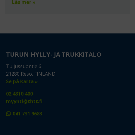
Läs mer »
TURUN HYLLY- JA TRUKKITALO
Tuijussuontie 6
21280 Reso, FINLAND
Se på karta »
02 4310 400
myynti@thtt.fi
041 731 9683