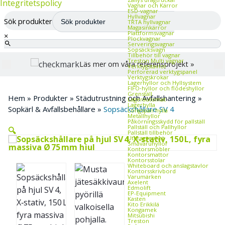
Integritetspolicy
Vagnar och Kärror
ESD‑vagnar
Hyllvagnar
Sök produkter
TRTA hyllvagnar
Magasinkärror
Plattformsvagnar
×
Plockvagnar
Serveringsvagnar
Sopsäcksvagn
Tillbehör till vagnar
Treston Multi vagnar
Läs mer om våra referensprojekt »
Verktygstavlor
Perforerad verktygspanel
Verktygskrokar
Lagerhyllor och Hyllsystem
FIFO‑hyllor och flödeshyllor
Grenställ
Hem
»
Produkter
»
Städutrustning och Avfallshantering
»
Lagerautomat
Lagerhylla
Sopkärl & Avfallsbehållare
»
Sopsäckshållare SV 4
Longspan hylla
Metallhyllor
Påkörningsskydd för pallställ
Pallställ och Pallhyllor
🔍
Pallställ tillbehör
Utdragsenhet
Småvaruhyllor
Kontorsmöbler
Kontorsmattor
Kontorsstolar
Whiteboard och anslagstavlor
Kontorsskrivbord
Varumärken
Axelent
Edmolift
EP-Equipment
Kasten
Kito Erikkilä
Kongamek
Mitsubishi
Treston