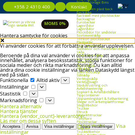
Plastic Storage Bins
Plastlådor
Kontakt
+358 2 4310 400
Återvunnen plast back
Backskåp
Backställ med plockbackar
Backvagnar
Eurobackar
MOMS 0%
Lagerlådor
Lagerlådor
Plocklådor för smådelar
Hantera samtycke för cookies
Sortimentskåp
Treston plockbackar
Plastpallar
Vi använder cookies för att förbättra användarupplevelsen.
Rostfria möbler
Rullbanor och maskinskridskor
Skåp
Beroende på dina val använder vi cookies för att anpassa
Brandsäkra skåp
Kemikalieskåp
innehållet, analysera besöksstatistik, stödja funktioner för
Metallskåp
sociala medier och rikta marknadsföring. Du kan alltid
Nyckelskåp
Plåtskåp
ändra dina cookie inställningar via länken Dataskydd längst
Säkerhetsskåp
ned på sidan.
Stålskåp
Funktionella
Verktygsskåp
Funktionella
Alltid aktiv
Verktygsvagn
Inställningar
Städutrustning och
Inställningar
Avfallshantering
Sopkärl & Avfallsbehållare
Stastistik
Stastistik
Tippcontainer
Uppsamlingskärl & Fathantering
Marknadsföring
Marknadsföring
Stegar och arbetsplattformar
Stegtillbehör
Hantera alternativ
Truckar
Hantera tjänster
Eltruck
Motviktstruckar
Hantera {vendor_count}-leverantörer
Pallyftare
Läs mer om dessa syften
Plocktruckar
Skjutstativtruckar
Visa
Acceptera
Avvisa
Visa inställningar
Spara inställningar
Staplare
inställningar
Trucktillbehör
Zallys dragtruckar