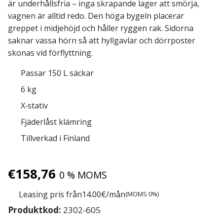
är underhållsfria – inga skrapande lager att smörja,
vagnen är alltid redo. Den höga bygeln placerar
greppet i midjehöjd och håller ryggen rak. Sidorna
saknar vassa hörn så att hyllgavlar och dörrposter
skonas vid förflyttning.
Passar 150 L säckar
6 kg
X‑stativ
Fjäderlåst klämring
Tillverkad i Finland
€
158,76
0 % MOMS
Leasing pris från
14.00
€/mån
(MOMS 0%)
Produktkod:
2302-605