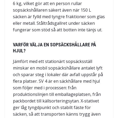
6 kg, vilket gör att en person rullar
sopsäckshållaren säkert även när 150 L
säcken är fylld med tyngre fraktioner som glas
eller metall. Ståltrådsgallret under säcken
fungerar som stöd så att botten inte tänjs ut.
VARFÖR VÄLJA EN SOPSÄCKSHÅLLARE PÅ
HJUL?
Jämfört med ett stationärt sopsäcksställ
minskar en mobil sopsäckshållare antalet lyft
och sparar steg i lokaler där avfall uppstår på
flera platser. SV 4 är en säckhållare med hjul
som följer med i processen: från
produktionslinjen till emballageplatsen, från
packbordet till källsorteringsytan. X‑stativet
ger låg tyngdpunkt och stabilt fäste för
säcken, så att transporten känns trygg även