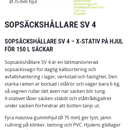
Referenser
Montering och
installationsservice
Om oss
Kontakt
SOPSÄCKSHÅLLARE SV 4
SOPSÄCKSHÅLLARE SV 4 – X‑STATIV PÅ HJUL
FÖR 150 L SÄCKAR
Sopsäckshållare SV 4 är en lättmanövrerad
sopsäcksvagn för daglig källsortering och
avfallshantering i lager, verkstad och fastighet. Den
starka ramen är bockad i stålrör och väger bara 6 kg,
så vagnen rullar lätt även när säcken blir tung.
X‑stativet låser säcken stabilt och ståltrådsgallret
under säcken förhindrar att botten tänjs ut.
Fyra massiva gummihjul (Ø 75 mm) ger tyst, jämn
rullning på klinker, betong och PVC. Hjulens glidlager