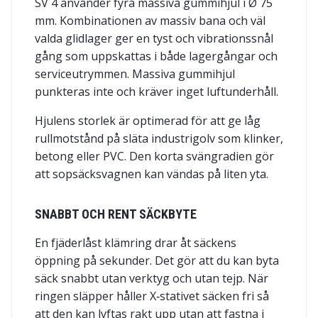
SV 4 använder fyra massiva gummihjul i Ø 75
mm. Kombinationen av massiv bana och väl
valda glidlager ger en tyst och vibrationssnål
gång som uppskattas i både lagergångar och
serviceutrymmen. Massiva gummihjul
punkteras inte och kräver inget luftunderhåll.
Hjulens storlek är optimerad för att ge låg
rullmotstånd på släta industrigolv som klinker,
betong eller PVC. Den korta svängradien gör
att sopsäcksvagnen kan vändas på liten yta.
SNABBT OCH RENT SÄCKBYTE
En fjäderlåst klämring drar åt säckens
öppning på sekunder. Det gör att du kan byta
säck snabbt utan verktyg och utan tejp. När
ringen släpper håller X‑stativet säcken fri så
att den kan lyftas rakt upp utan att fastna i