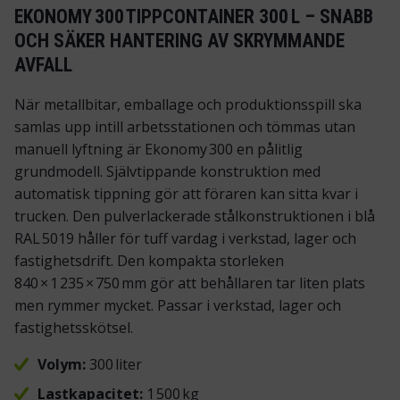
EKONOMY 300 TIPPCONTAINER 300 L – SNABB
OCH SÄKER HANTERING AV SKRYMMANDE
AVFALL
När metallbitar, emballage och produktionsspill ska
samlas upp intill arbetsstationen och tömmas utan
manuell lyftning är Ekonomy 300 en pålitlig
grundmodell. Självtippande konstruktion med
automatisk tippning gör att föraren kan sitta kvar i
trucken. Den pulverlackerade stålkonstruktionen i blå
RAL 5019 håller för tuff vardag i verkstad, lager och
fastighetsdrift. Den kompakta storleken
840 × 1 235 × 750 mm gör att behållaren tar liten plats
men rymmer mycket. Passar i verkstad, lager och
fastighetsskötsel.
Volym:
300 liter
Lastkapacitet:
1 500 kg