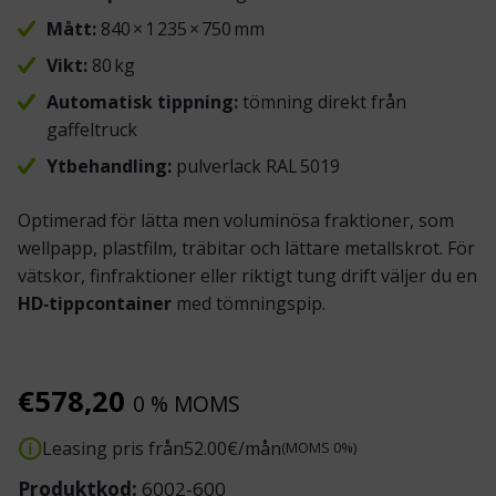
Mått:
840 × 1 235 × 750 mm
Vikt:
80 kg
Automatisk tippning:
tömning direkt från
gaffeltruck
Ytbehandling:
pulverlack RAL 5019
Optimerad för lätta men voluminösa fraktioner, som
wellpapp, plastfilm, träbitar och lättare metallskrot. För
vätskor, finfraktioner eller riktigt tung drift väljer du en
HD‑tippcontainer
med tömningspip.
€
578,20
0 % MOMS
Leasing pris från
52.00
€/mån
(MOMS 0%)
Produktkod:
6002-600