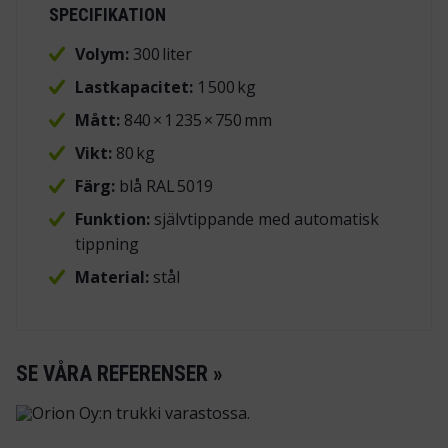
SPECIFIKATION
Volym:
300 liter
Lastkapacitet:
1 500 kg
Mått:
840 × 1 235 × 750 mm
Vikt:
80 kg
Färg:
blå RAL 5019
Funktion:
självtippande med automatisk
tippning
Material:
stål
SE VÅRA REFERENSER »