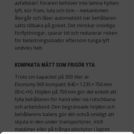
avfallskärl. Föraren behöver inte lämna hytten:
lyft, kör fram, luta och töm – mekanismen
återgår och låser automatiskt när behållaren
sätts tillbaka på golvet. Det minskar onödiga
förflyttningar, sparar tid och reducerar risken
för belastningsskador eftersom tunga lyft
undviks helt.
KOMPAKTA MÅTT SOM FRIGÖR YTA
Trots sin kapacitet på 300 liter är
Ekonomy 300 kompakt: 840 × 1 235 × 750 mm
(B×L×H). Höjden på 750 mm gör det enkelt att
fylla behållaren för hand eller via rutschbana
och arbetsbord. Den begränsade höjden och
behållarens balans gör det också smidigt att
skjuta in den under transportörer, intill
maskiner eller på trånga plockytor i lagret.