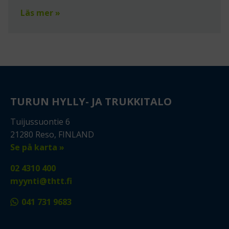
Läs mer »
TURUN HYLLY- JA TRUKKITALO
Tuijussuontie 6
21280 Reso, FINLAND
Se på karta »
02 4310 400
myynti@thtt.fi
041 731 9683