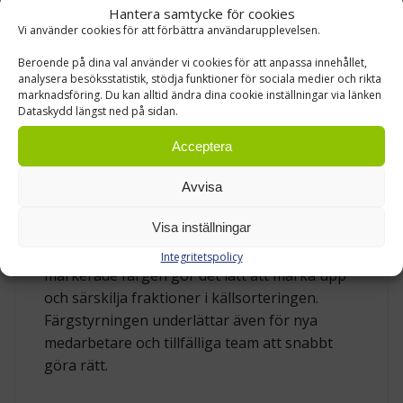
Kompaktheten gör att behållaren kan stå
Hantera samtycke för cookies
nära källan utan att hindra gångtrafik eller
Vi använder cookies för att förbättra användarupplevelsen.
pallflöden.
Beroende på dina val använder vi cookies för att anpassa innehållet,
analysera besöksstatistik, stödja funktioner för sociala medier och rikta
marknadsföring. Du kan alltid ändra dina cookie inställningar via länken
GENOMTÄNKT KONSTRUKTION
Dataskydd längst ned på sidan.
Behållarens stomme är byggd av kraftig
Acceptera
stålplåt, förstärkt där slitaget normalt är som
störst. Den tåliga pulverlacken i RAL 5019 ger
Avvisa
ett hårt ytskikt som motstår repor och
Visa inställningar
rostangrepp. Ytan är enkel att hålla ren och
bidrar till att arbetsplatsen ser ordnad ut. Den
Integritetspolicy
markerade färgen gör det lätt att märka upp
och särskilja fraktioner i källsorteringen.
Färgstyrningen underlättar även för nya
medarbetare och tillfälliga team att snabbt
göra rätt.