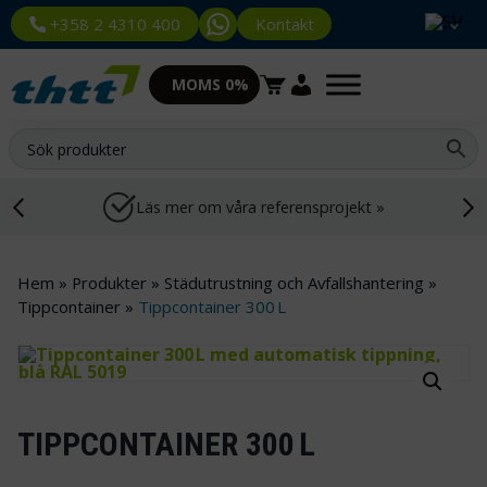
Kontakt
+358 2 4310 400
MOMS 0%
Läs mer om våra referensprojekt »
Hem
»
Produkter
»
Städutrustning och Avfallshantering
»
Tippcontainer
»
Tippcontainer 300 L
TIPPCONTAINER 300 L