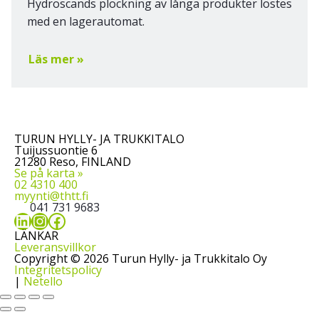
Hydroscands plockning av långa produkter löstes
med en lagerautomat.
Läs mer »
TURUN HYLLY- JA TRUKKITALO
Tuijussuontie 6
21280 Reso, FINLAND
Se på karta »
02 4310 400
myynti@thtt.fi
041 731 9683
LinkedIn
Instagram
Facebook
LÄNKAR
Leveransvillkor
Copyright © 2026 Turun Hylly- ja Trukkitalo Oy
Integritetspolicy
|
Netello