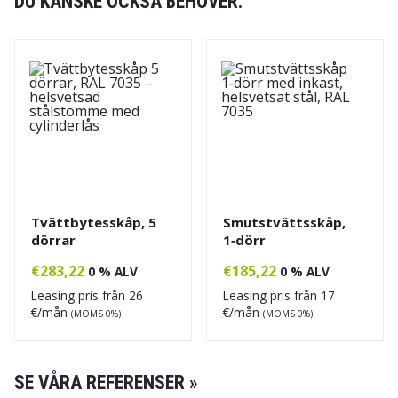
DU KANSKE OCKSÅ BEHÖVER:
Tvättbytesskåp, 5
Smutstvättsskåp,
dörrar
1‑dörr
€
283,22
€
185,22
0 % ALV
0 % ALV
Leasing pris från
26
Leasing pris från
17
€/mån
€/mån
(MOMS 0%)
(MOMS 0%)
SE VÅRA REFERENSER »