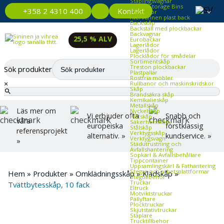
Staplingsvagnar
Plastic Storage Bins
Kontakt
+358 2 4310 400
Plastlådor
Återvunnen plast back
Backskåp
Backställ med plockbackar
Backvagnar
25,5 % ALV
Eurobackar
Lagerlådor
Lagerlådor
Plocklådor för smådelar
Sortimentskåp
Treston plockbackar
Sök produkter
Plastpallar
Rostfria möbler
×
Rullbanor och maskinskridskor
Skåp
Brandsäkra skåp
Kemikalieskåp
Metallskåp
Läs mer om
Nyckelskåp
Vi erbjuder ofta
Snabb och
Plåtskåp
våra
Säkerhetsskåp
europeiska
förstklassig
Stålskåp
referensprojekt
Verktygsskåp
alternativ. »
kundservice. »
Verktygsvagn
»
Städutrustning och
Avfallshantering
Sopkärl & Avfallsbehållare
Tippcontainer
Uppsamlingskärl & Fathantering
Stegar och arbetsplattformar
Hem
»
Produkter
»
Omklädningsskåp
»
Klädskåp
»
Stegtillbehör
Truckar
Tvättbytesskåp, 10 fack
Eltruck
Motviktstruckar
Pallyftare
Plocktruckar
Skjutstativtruckar
Staplare
Trucktillbehör