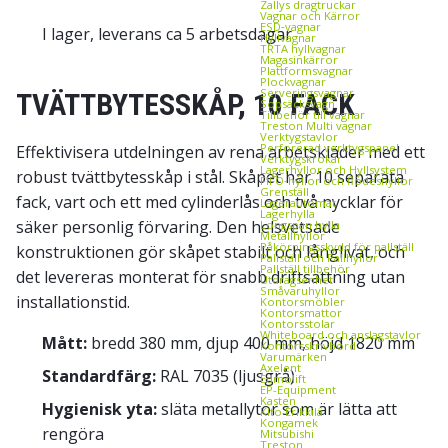
Zallys dragtruckar
Vagnar och Kärror
ESD‑vagnar
I lager, leverans ca 5 arbetsdagar
Hyllvagnar
TRTA hyllvagnar
Magasinkärror
Plattformsvagnar
Plockvagnar
Serveringsvagnar
TVÄTTBYTESSKÅP, 10 FACK
Sopsäcksvagn
Tillbehör till vagnar
Treston Multi vagnar
Verktygstavlor
Perforerad verktygspanel
Effektivisera utdelningen av rena arbetskläder med ett
Verktygskrokar
Lagerhyllor och Hyllsystem
robust tvättbytesskåp i stål. Skåpet har 10 separata
FIFO‑hyllor och flödeshyllor
Grenställ
fack, vart och ett med cylinderlås och två nycklar för
Lagerautomat
Lagerhylla
säker personlig förvaring. Den helsvetsade
Longspan hylla
Metallhyllor
Påkörningsskydd för pallställ
konstruktionen gör skåpet stabilt och långlivat, och
Pallställ och Pallhyllor
Pallställ tillbehör
det levereras monterat för snabb driftsättning utan
Utdragsenhet
Småvaruhyllor
installationstid.
Kontorsmöbler
Kontorsmattor
Kontorsstolar
Whiteboard och anslagstavlor
Mått:
bredd 380 mm, djup 400 mm, höjd 1820 mm
Kontorsskrivbord
Varumärken
Axelent
Standardfärg:
RAL 7035 (ljusgrå)
Edmolift
EP-Equipment
Kasten
Hygienisk yta:
släta metallytor som är lätta att
Kito Erikkilä
Kongamek
rengöra
Mitsubishi
Treston