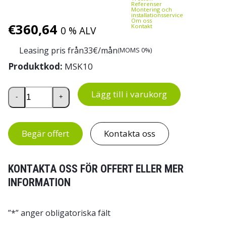
Referenser
Montering och
installationsservice
Om oss
€
360,64
Kontakt
0 % ALV
Leasing pris från
33
€/mån
(MOMS 0%)
Produktkod:
MSK10
Tvättbytesskåp, 10 fack mängd
Lägg till i varukorg
-
+
Begär offert
Kontakta oss
KONTAKTA OSS FÖR OFFERT ELLER MER
INFORMATION
”
*
” anger obligatoriska fält