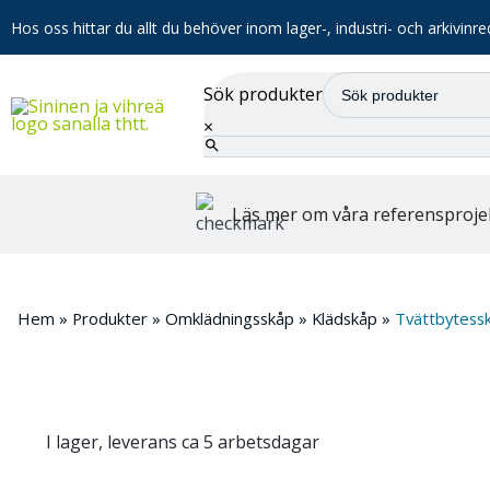
Hos oss hittar du allt du behöver inom lager-, industri- och arkivinre
Sök produkter
×
Läs mer om våra referensproje
Hem
»
Produkter
»
Omklädningsskåp
»
Klädskåp
»
Tvättbytessk
I lager, leverans ca 5 arbetsdagar