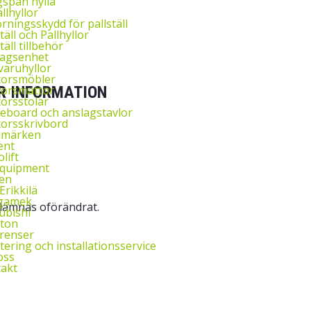
span hylla
llhyllor
rningsskydd för pallställ
täll och Pallhyllor
täll tillbehör
agsenhet
aruhyllor
torsmöbler
orsmattor
R INFORMATION
orsstolar
eboard och anslagstavlor
orsskrivbord
umärken
ent
lift
Equipment
en
Erikkilä
gamek
 lämnas oförändrat.
ubishi
ton
renser
ering och installationsservice
oss
akt