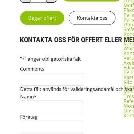
Long
Meta
Påkö
Palls
Begär offert
Kontakta oss
Palls
Utdr
Småv
Kon
Kont
KONTAKTA OSS FÖR OFFERT ELLER ME
Kont
Whit
Kont
Var
”
*
” anger obligatoriska fält
Axel
Edmo
Comments
EP-
Kast
Kito 
Kon
Detta fält används för valideringsändamål och ska
Mits
Tres
Namn
*
Refe
Mont
Om 
Kont
Företag