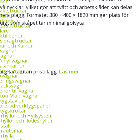
kar
uck
vå nycklar, vilket gör att tvätt och arbetskläder kan delas
iktstruckar
oners plagg. Formatet 380 × 400 × 1820 mm ger plats för
yftare
ktruckar
tidigt som skåpet tar minimal golvyta.
tstativtruckar
lare
ktillbehör
ys dragtruckar
ar och Kärror
‑vagnar
vagnar
 hyllvagnar
asinkärror
tformsvagnar
ärgkarta utan pristillägg.
Läs mer
kvagnar
eringsvagnar
säcksvagn
behör till vagnar
ton Multi vagnar
tygstavlor
orerad verktygspanel
tygskrokar
rhyllor och Hyllsystem
‑hyllor och flödeshyllor
ställ
erautomat
rhylla