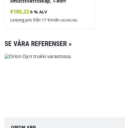
Smutstvättsskåp, 1‑dörr
€
185,22
0 % ALV
Leasing pris från
17
€/mån
(MOMS 0%)
SE VÅRA REFERENSER »
ORION ABP