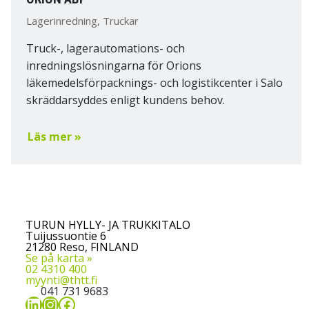
Lagerinredning, Truckar
Truck-, lagerautomations- och
inredningslösningarna för Orions
läkemedelsförpacknings- och logistikcenter i Salo
skräddarsyddes enligt kundens behov.
Läs mer »
TURUN HYLLY- JA TRUKKITALO
Tuijussuontie 6
21280 Reso, FINLAND
Se på karta »
02 4310 400
myynti@thtt.fi
041 731 9683
LinkedIn
Instagram
Facebook