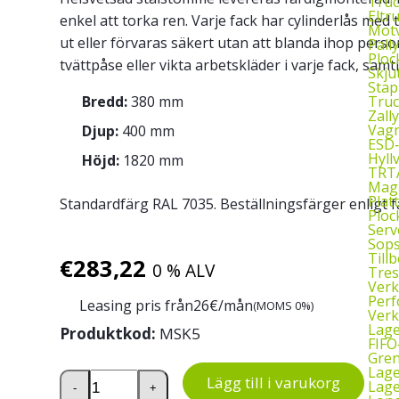
Truc
Eltr
enkel att torka ren. Varje fack har cylinderlås med t
Motv
ut eller förvaras säkert utan att blanda ihop pers
Pall
Ploc
tvättpåse eller vikta arbetskläder i varje fack, sam
Skju
Stap
Truc
Bredd:
380 mm
Zall
Vagn
Djup:
400 mm
ESD
Hyll
Höjd:
1820 mm
TRTA
Mag
Plat
Standardfärg RAL 7035. Beställningsfärger enligt f
Ploc
Serv
Sop
Till
€
283,22
0 % ALV
Tres
Verk
Perf
Leasing pris från
26
€/mån
(MOMS 0%)
Verk
Lage
Produktkod:
MSK5
FIFO
Gren
Lag
Tvättbytesskåp, 5 dörrar mängd
Lägg till i varukorg
Lage
-
+