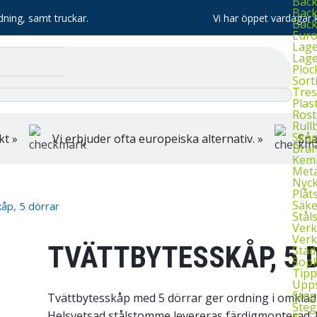
Bac
Back
dning, samt truckar.
Vi har öppet vardagar k
Bac
Euro
Lage
Lage
Ploc
Sort
Tres
Plas
Rost
Rull
Skå
kt »
Vi erbjuder ofta europeiska alternativ. »
Sna
Bran
Kemi
Meta
Nyck
Plåt
Säke
åp, 5 dörrar
Stål
Verk
Verk
TVÄTTBYTESSKÅP, 5 
Städ
Sopk
Tipp
Upps
Steg
Tvättbytesskåp med 5 dörrar ger ordning i omkläd
Steg
Helsvetsad stålstomme levereras färdigmonterad. P