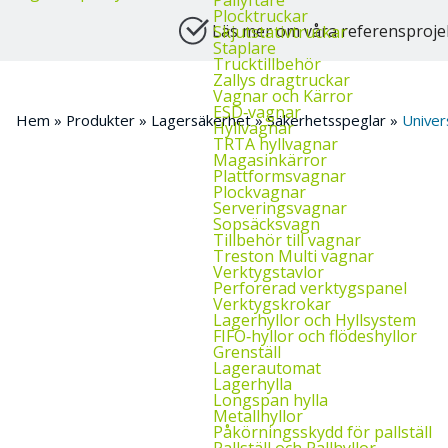
Plocktruckar
Läs mer om våra referensproje
Skjutstativtruckar
Staplare
Trucktillbehör
Zallys dragtruckar
Vagnar och Kärror
ESD‑vagnar
Hem
»
Produkter
»
Lagersäkerhet
»
Säkerhetsspeglar
»
Univer
Hyllvagnar
TRTA hyllvagnar
Magasinkärror
Plattformsvagnar
Plockvagnar
Serveringsvagnar
Sopsäcksvagn
Tillbehör till vagnar
Treston Multi vagnar
Verktygstavlor
Perforerad verktygspanel
Verktygskrokar
Lagerhyllor och Hyllsystem
FIFO‑hyllor och flödeshyllor
Grenställ
Lagerautomat
Lagerhylla
Longspan hylla
Metallhyllor
Påkörningsskydd för pallställ
Pallställ och Pallhyllor