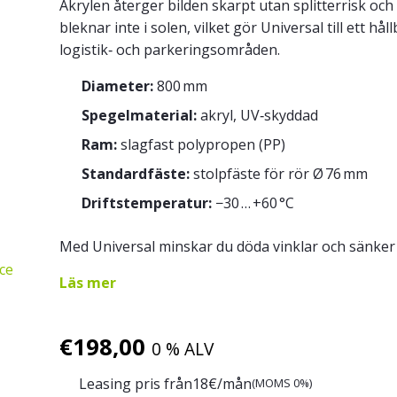
Akrylen återger bilden skarpt utan splitterrisk oc
bleknar inte i solen, vilket gör Universal till ett 
logistik‑ och parkeringsområden.
Diameter:
800 mm
Spegelmaterial:
akryl, UV‑skyddad
Ram:
slagfast polypropen (PP)
Standardfäste:
stolpfäste för rör Ø 76 mm
Driftstemperatur:
−30 … +60 °C
Med Universal minskar du döda vinklar och sänker 
ce
Läs mer
€
198,00
0 % ALV
Leasing pris från
18
€/mån
(MOMS 0%)