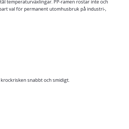
h tål temperaturväxlingar. PP‑ramen rostar inte och
hållbart val för permanent utomhusbruk på industri‑,
krockrisken snabbt och smidigt.