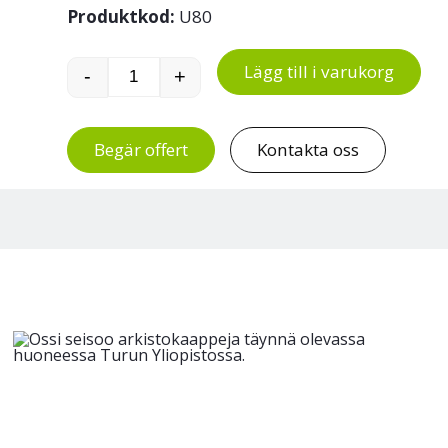
Produktkod:
U80
Lägg till i varukorg
-
+
Universal Ø 800 mm trafikspegel mängd
Begär offert
Kontakta oss