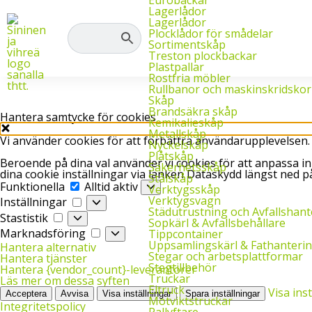
Hos oss hittar du allt du behöver inom lager-, industri- och arkivinre
Lagerlådor
Lagerlådor
Plocklådor för smådelar
Sortimentskåp
Treston plockbackar
Plastpallar
Rostfria möbler
Rullbanor och maskinskridskor
Skåp
Brandsäkra skåp
Hantera samtycke för cookies
Kemikalieskåp
Metallskåp
Vi använder cookies för att förbättra användarupplevelsen.
Nyckelskåp
Plåtskåp
Beroende på dina val använder vi cookies för att anpassa inn
Säkerhetsskåp
dina cookie inställningar via länken Dataskydd längst ned på
Stålskåp
Funktionella
Funktionella
Alltid aktiv
Verktygsskåp
Inställningar
Verktygsvagn
Inställningar
Städutrustning och Avfallshant
Stastistik
Stastistik
Sopkärl & Avfallsbehållare
Marknadsföring
Marknadsföring
Tippcontainer
Uppsamlingskärl & Fathanteri
Hantera alternativ
Stegar och arbetsplattformar
Hantera tjänster
Stegtillbehör
Hantera {vendor_count}-leverantörer
Truckar
Läs mer om dessa syften
Eltruck
Visa ins
Acceptera
Avvisa
Visa inställningar
Spara inställningar
Motviktstruckar
Integritetspolicy
Pallyftare