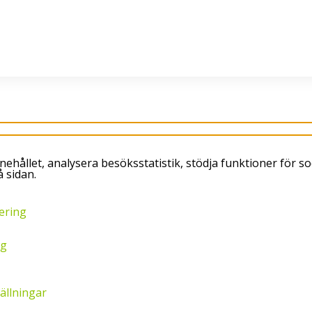
dning, samt truckar.
Vi har öppet vardagar k
ehållet, analysera besöksstatistik, stödja funktioner för so
 sidan.
ering
ng
tällningar