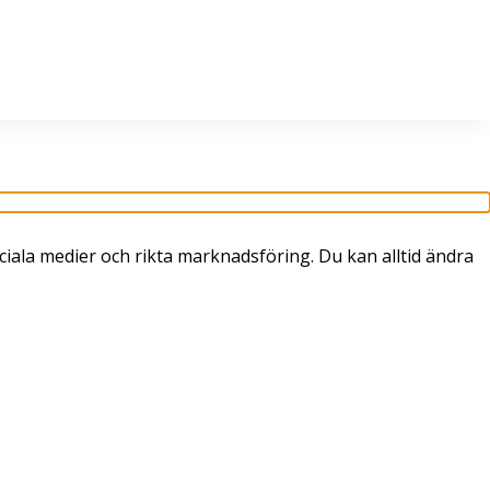
l. 8–16.
+358 2 4310 400
myynti@thtt.fi
ciala medier och rikta marknadsföring. Du kan alltid ändra