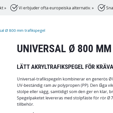
kt »
Vi erbjuder ofta europeiska alternativ. »
Sna
sal Ø 800 mm trafikspegel
UNIVERSAL Ø 800 MM
LÄTT AKRYLTRAFIKSPEGEL FÖR KRÄ
Universal-trafikspegeln kombinerar en generös Ø 8
UV‑beständig ram av polypropen (PP). Den låga vi
stolpe eller vägg, samtidigt som den ger en klar, br
Spegelpaketet levereras med stolpfäste för rör Ø 
tillbehör.