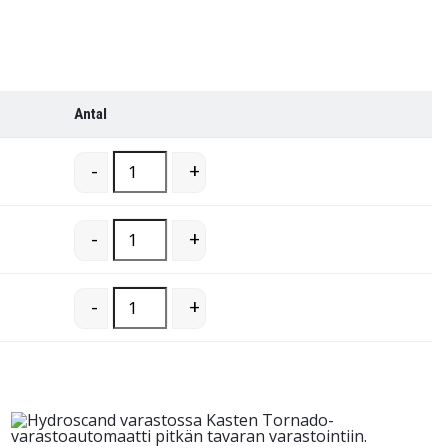
Antal
Uppkörningsramp till sträckfilmsmaskin quantity
-
+
Uppkörningsramp till sträckfilmsmaskin quantity
-
+
Uppkörningsramp till sträckfilmsmaskin quantity
-
+