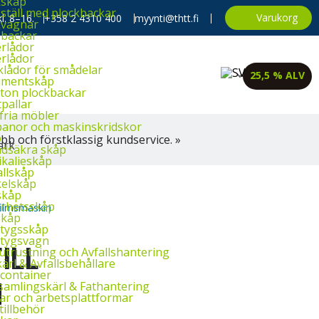
kskåp
ställ med plockbackar
Varukorg
l. 8–16.
+358 2 4310 400
myynti@thtt.fi
kvagnar
backar
rlådor
rlådor
klådor för smådelar
25,5 % ALV
imentskåp
ton plockbackar
tpallar
fria möbler
banor och maskinskridskor
p
bb och förstklassig kundservice. »
dsäkra skåp
kalieskåp
llskåp
elskåp
skåp
rhetsskåp
filmsmaskin
skåp
tygsskåp
tygsvagn
ILL
utrustning och Avfallshantering
ärl & Avfallsbehållare
container
N
amlingskärl & Fathantering
ar och arbetsplattformar
tillbehör