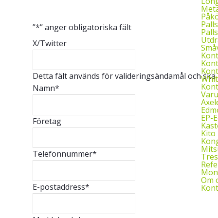
Long
Meta
Påkö
Palls
”
*
” anger obligatoriska fält
Palls
Utdr
X/Twitter
Småv
Kon
Kont
Kont
Detta fält används för valideringsändamål och ska
Whit
Kont
Namn
*
Var
Axel
Edmo
EP-
Företag
Kast
Kito 
Kon
Mits
Telefonnummer
*
Tres
Refe
Mont
Om 
E-postaddress
*
Kont