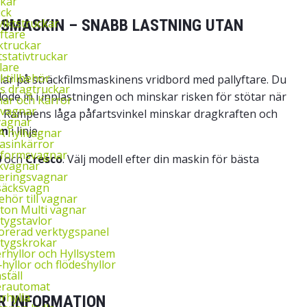
kar
uck
iktstruckar
SMASKIN – SNABB LASTNING UTAN
yftare
ktruckar
tstativtruckar
lare
ktillbehör
llar på sträckfilmsmaskinens vridbord med pallyftare. Du
ys dragtruckar
flöde in i inplastningen och minskar risken för stötar när
ar och Kärror
‑vagnar
. Rampens låga påfartsvinkel minskar dragkraften och
vagnar
en
i linje.
 hyllvagnar
asinkärror
tformsvagnar
0
och
Cresco
. Välj modell efter din maskin för bästa
kvagnar
eringsvagnar
säcksvagn
behör till vagnar
ton Multi vagnar
tygstavlor
orerad verktygspanel
tygskrokar
rhyllor och Hyllsystem
‑hyllor och flödeshyllor
ställ
erautomat
rhylla
R INFORMATION