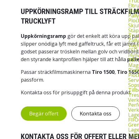
Truc
Eltr
Motv
UPPKÖRNINGSRAMP TILL STRÄCKFILM
Pall
TRUCKLYFT
Ploc
Skju
Stap
Truc
Uppkörningsramp
gör det enkelt att köra upp pa
Zall
slipper onödiga lyft med gaffeltruck, får ett jämnt 
Vagn
ESD
godset passerar tröskeln mellan golv och vridbord
Hyll
den styrande kantprofilen hjälper till att hålla
pall
TRTA
Mag
Plat
Passar sträckfilmsmaskinerna
Tiro 1500
,
Tiro 165
Ploc
passform.
Serv
Sop
Till
Kontakta oss för prisuppgift på denna produkt.
Tres
Verk
Perf
Verk
Begär offert
Kontakta oss
Lage
FIFO
Gren
Lag
Lage
KONTAKTA OSS FÖR OFFERT ELLER ME