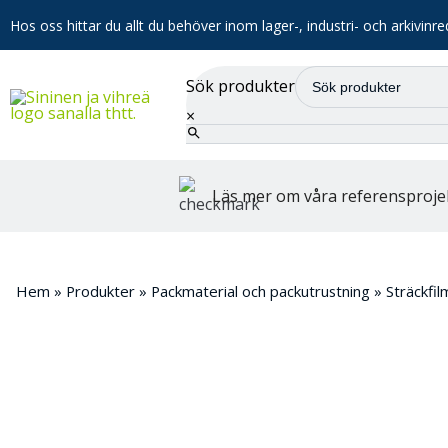
Hos oss hittar du allt du behöver inom lager-, industri- och arkivinre
Sök produkter
×
Läs mer om våra referensproje
Hem
»
Produkter
»
Packmaterial och packutrustning
»
Sträckfil