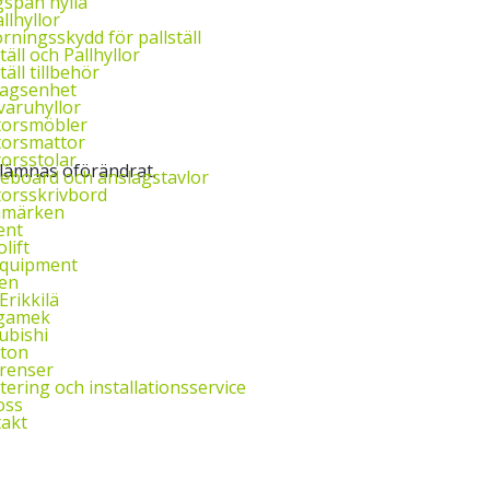
span hylla
llhyllor
rningsskydd för pallställ
täll och Pallhyllor
täll tillbehör
agsenhet
aruhyllor
torsmöbler
orsmattor
orsstolar
 lämnas oförändrat.
eboard och anslagstavlor
orsskrivbord
umärken
ent
lift
Equipment
en
Erikkilä
gamek
ubishi
ton
renser
ering och installationsservice
oss
akt