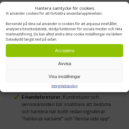
hanteras varsamt, särskilt vid omlastning.
Hantera samtycke för cookies
Laboratorieartiklar och
Vi använder cookies för att förbättra användarupplevelsen.
läkemedelsdistribution.
Ampuller,
Beroende på dina val använder vi cookies för att anpassa innehållet,
reagensflaskor och kalibrerad
analysera besöksstatistik, stödja funktioner för sociala medier och rikta
mätutrustning kan slå sönder eller tappa
marknadsföring. Du kan alltid ändra dina cookie inställningar via länken
Dataskydd längst ned på sidan.
noggrannhet vid hård hantering –
etiketten minskar risken redan i
Acceptera
mottagning.
Avvisa
Service- och reservdelslogistik.
Kretskort, optik och mätinstrument i
Visa inställningar
returflöden skyddas bättre när kollit är
Integritetspolicy
märkt likadant varje gång.
E‑handelsreturer.
Kundreturer och
serviceärenden blir snabbare att bedöma
och hantera när kollit redan signalerar
”hanteras varsamt” och ”denna sida upp”.