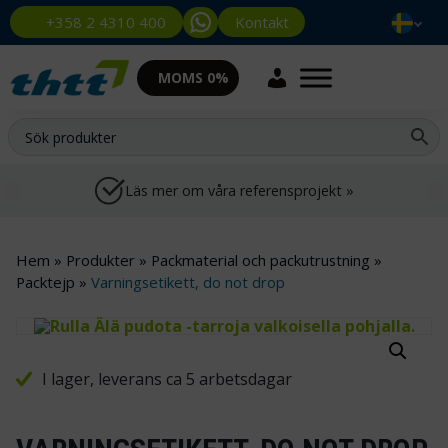
Kontakt
+358 2 4310 400
MOMS 0%
Läs mer om våra referensprojekt »
Hem
»
Produkter
»
Packmaterial och packutrustning
»
Packtejp
»
Varningsetikett, do not drop
I lager, leverans ca 5 arbetsdagar