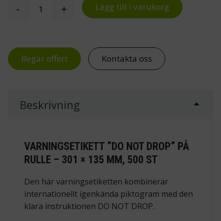
Lägg till i varukorg
-
+
Varningsetikett, do not drop mängd
Begär offert
Kontakta oss
Beskrivning
VARNINGSETIKETT ”DO NOT DROP” PÅ
RULLE – 301 × 135 MM, 500 ST
Den här varningsetiketten kombinerar
internationellt igenkända piktogram med den
klara instruktionen
DO NOT DROP
.