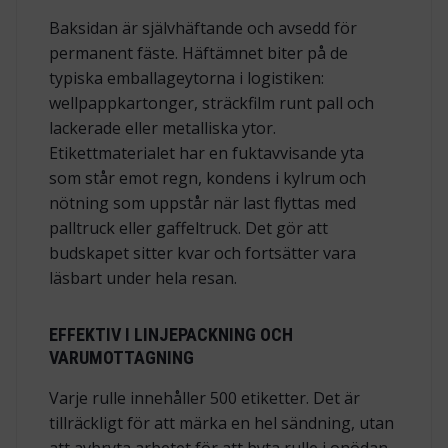
Baksidan är självhäftande och avsedd för
permanent fäste. Häftämnet biter på de
typiska emballageytorna i logistiken:
wellpappkartonger, sträckfilm runt pall och
lackerade eller metalliska ytor.
Etikettmaterialet har en fuktavvisande yta
som står emot regn, kondens i kylrum och
nötning som uppstår när last flyttas med
palltruck eller gaffeltruck. Det gör att
budskapet sitter kvar och fortsätter vara
läsbart under hela resan.
EFFEKTIV I LINJEPACKNING OCH
VARUMOTTAGNING
Varje rulle innehåller 500 etiketter. Det är
tillräckligt för att märka en hel sändning, utan
att avbryta arbetet för att byta rulle i onödan.