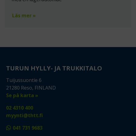
Läs mer »
TURUN HYLLY- JA TRUKKITALO
Tuijussuontie 6
21280 Reso, FINLAND
Se på karta »
02 4310 400
myynti@thtt.fi
041 731 9683