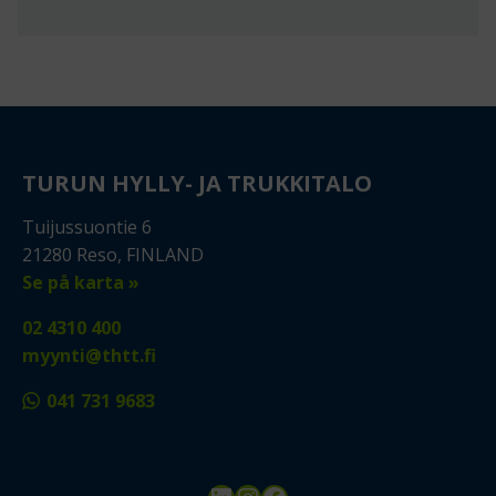
TURUN HYLLY- JA TRUKKITALO
Tuijussuontie 6
21280 Reso, FINLAND
Se på karta »
02 4310 400
myynti@thtt.fi
041 731 9683
LinkedIn
Instagram
Facebook