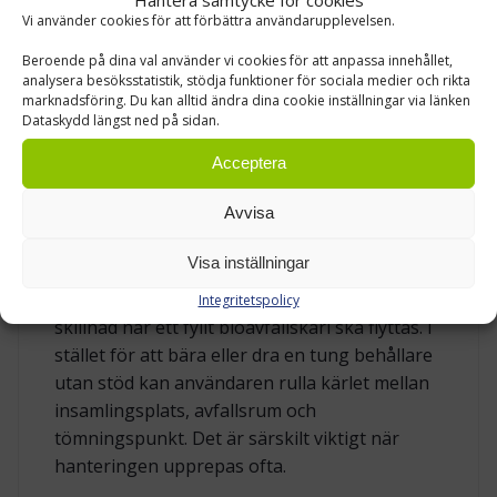
Vi använder cookies för att förbättra användarupplevelsen.
förutsättningar för en naturlig
komposteringsprocess. Samtidigt kan den
Beroende på dina val använder vi cookies för att anpassa innehållet,
analysera besöksstatistik, stödja funktioner för sociala medier och rikta
totala mängden bioavfall minska med upp till
marknadsföring. Du kan alltid ändra dina cookie inställningar via länken
30 %. För fastigheter och verksamheter där
Dataskydd längst ned på sidan.
kärlet fylls regelbundet kan detta göra
Acceptera
hanteringen både renare och mer behaglig.
Avvisa
HJUL, HANDTAG OCH LOCK GÖR
HANTERINGEN ENKLARE
Visa inställningar
Kärlet är utrustat med hjul, vilket gör stor
Integritetspolicy
skillnad när ett fyllt bioavfallskärl ska flyttas. I
stället för att bära eller dra en tung behållare
utan stöd kan användaren rulla kärlet mellan
insamlingsplats, avfallsrum och
tömningspunkt. Det är särskilt viktigt när
hanteringen upprepas ofta.