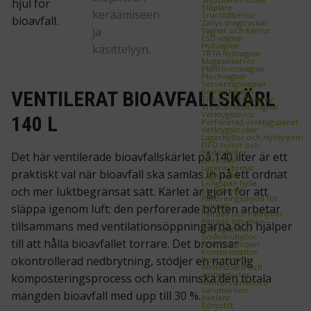
Staplare
Trucktillbehör
Zallys dragtruckar
Vagnar och Kärror
ESD‑vagnar
Hyllvagnar
TRTA hyllvagnar
Magasinkärror
Plattformsvagnar
Plockvagnar
Serveringsvagnar
Sopsäcksvagn
VENTILERAT BIOAVFALLSKÄRL
Tillbehör till vagnar
Treston Multi vagnar
Verktygstavlor
140 L
Perforerad verktygspanel
Verktygskrokar
Lagerhyllor och Hyllsystem
FIFO‑hyllor och
flödeshyllor
Det här ventilerade bioavfallskärlet på 140 liter är ett
Grenställ
Lagerautomat
praktiskt val när bioavfall ska samlas in på ett ordnat
Lagerhylla
Longspan hylla
och mer luktbegränsat sätt. Kärlet är gjort för att
Metallhyllor
Påkörningsskydd för
pallställ
släppa igenom luft: den perforerade botten arbetar
Pallställ och Pallhyllor
Pallställ tillbehör
tillsammans med ventilationsöppningarna och hjälper
Utdragsenhet
Småvaruhyllor
till att hålla bioavfallet torrare. Det bromsar
Kontorsmöbler
Kontorsmattor
okontrollerad nedbrytning, stödjer en naturlig
Kontorsstolar
Whiteboard och
anslagstavlor
komposteringsprocess och kan minska den totala
Kontorsskrivbord
Varumärken
mängden bioavfall med upp till 30 %.
Axelent
Edmolift