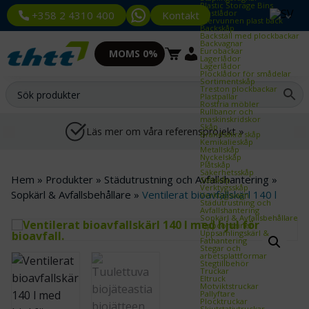
Plastic Storage Bins
Plastlådor
Kontakt
+358 2 4310 400
Återvunnen plast back
Backskåp
Backställ med plockbackar
Backvagnar
Eurobackar
MOMS 0%
Lagerlådor
Lagerlådor
Plocklådor för smådelar
Sortimentskåp
Treston plockbackar
Plastpallar
Rostfria möbler
Rullbanor och
maskinskridskor
Skåp
Läs mer om våra referensprojekt »
Brandsäkra skåp
Kemikalieskåp
Metallskåp
Nyckelskåp
Plåtskåp
Säkerhetsskåp
Hem
»
Produkter
»
Städutrustning och Avfallshantering
»
Stålskåp
Verktygsskåp
Sopkärl & Avfallsbehållare
»
Ventilerat bioavfallskärl 140 l
Verktygsvagn
Städutrustning och
Avfallshantering
Sopkärl & Avfallsbehållare
Tippcontainer
Uppsamlingskärl &
Fathantering
Stegar och
arbetsplattformar
Stegtillbehör
Truckar
Eltruck
Motviktstruckar
Pallyftare
Plocktruckar
Skjutstativtruckar