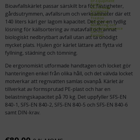
EP-Equipment
Kasten
Bioavfallskärlet passar särskilt bra för fastigheter,
Kito Erikkilä
Kongamek
gårdsutrymmen, avfallsrum och verksamheter där ett
Mitsubishi
Treston
140 liters kärl ger lagom kapacitet. Det ger en tydlig
Referenser
Montering och
installationsservice
lösning för källsortering av matavfall och annat
Om oss
Kontakt
biologiskt nedbrytbart avfall utan att ta onödigt
mycket plats. Hjulen gör kärlet lättare att flytta vid
fyllning, städning och tömning.
De ergonomiskt utformade handtagen och locket gör
hanteringen enkel från olika håll, och det välvda locket
motverkar att regnvatten samlas ovanpå. Kärlet är
tillverkat av formsprutad PE-plast och har en
belastningskapacitet på 70 kg. Det uppfyller SFS-EN
840-1, SFS-EN 840-2, SFS-EN 840-5 och SFS-EN 840-6
samt DIN-krav.