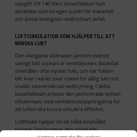
uppgift. Ett 140 liters bioavfallskärl kan
användas som en egen punkt för matavfall
och annat biologiskt nedbrytbart avfall.
LUFTCIRKULATION SOM HJÄLPER TILL ATT
MINSKA LUKT
Den viktigaste skillnaden jämfört med ett
vanligt tätt sopkärl är ventilationen. Bioavfall
innehåller ofta mycket fukt, och när fukten
blir kvar i kärlet ökar risken för dålig lukt och
snabb, okontrollerad nedbrytning. I detta
bioavfallskärl arbetar den perforerade botten
tillsammans med ventilationsöppningarna för
att luften ska kunna cirkulera effektivt.
Luftflödet hjälper till att hålla innehållet
torrare. Det bromsar den oönskade
nedbrytningen och skapar bättre
Hantera samtycke för cookies