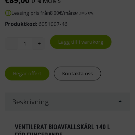
€
89,00
0 % MOMS
Leasing pris från
8.00
€/mån
(MOMS 0%)
Produktkod:
6051007-46
Lägg till i varukorg
-
+
Ventilerat bioavfallskärl 140 l mängd
Begär offert
Kontakta oss
Beskrivning
VENTILERAT BIOAVFALLSKÄRL 140 L