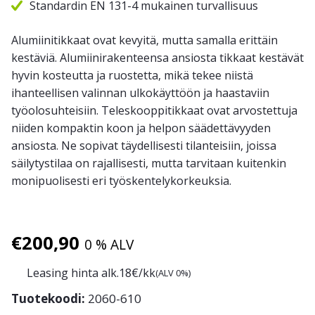
Standardin EN 131-4 mukainen turvallisuus
Alumiinitikkaat ovat kevyitä, mutta samalla erittäin
kestäviä. Alumiinirakenteensa ansiosta tikkaat kestävät
hyvin kosteutta ja ruostetta, mikä tekee niistä
ihanteellisen valinnan ulkokäyttöön ja haastaviin
työolosuhteisiin. Teleskooppitikkaat ovat arvostettuja
niiden kompaktin koon ja helpon säädettävyyden
ansiosta. Ne sopivat täydellisesti tilanteisiin, joissa
säilytystilaa on rajallisesti, mutta tarvitaan kuitenkin
monipuolisesti eri työskentelykorkeuksia.
€
200,90
0 % ALV
Leasing hinta alk.
18
€/kk
(ALV 0%)
Tuotekoodi:
2060-610