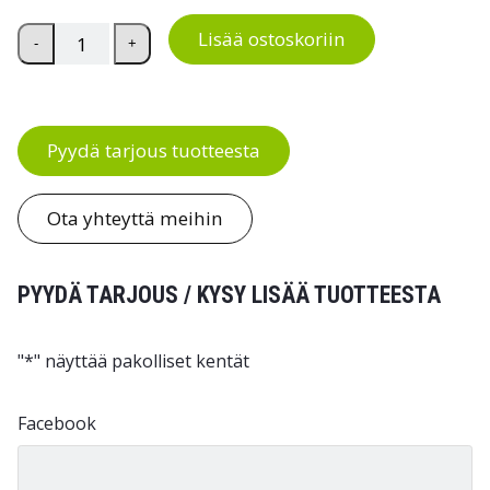
Teleskooppitikkaat työtasolla määrä
Lisää ostoskoriin
-
+
Pyydä tarjous tuotteesta
Ota yhteyttä meihin
PYYDÄ TARJOUS / KYSY LISÄÄ TUOTTEESTA
"
*
" näyttää pakolliset kentät
Facebook