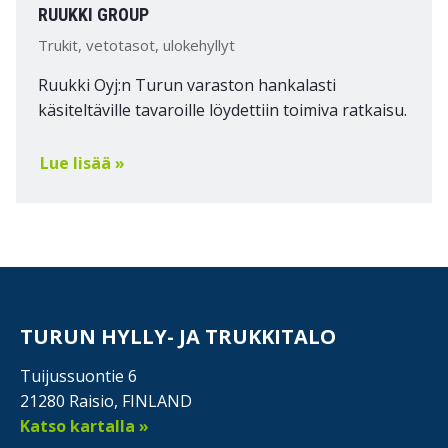
RUUKKI GROUP
Trukit, vetotasot, ulokehyllyt
Ruukki Oyj:n Turun varaston hankalasti
käsiteltäville tavaroille löydettiin toimiva ratkaisu.
Lue lisää »
TURUN HYLLY- JA TRUKKITALO
Tuijussuontie 6
21280 Raisio, FINLAND
Katso kartalla »