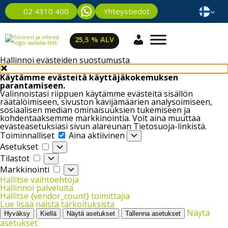
Yhteystiedot
02 4310 400
25,5 % ALV
Hallinnoi evästeiden suostumusta
Käytämme evästeitä käyttäjäkokemuksen
parantamiseen.
Valinnoistasi riippuen käytämme evästeitä sisällön
räätälöimiseen, sivuston kävijämäärien analysoimiseen,
sosiaalisen median ominaisuuksien tukemiseen ja
kohdentaaksemme markkinointia. Voit aina muuttaa
evästeasetuksiasi sivun alareunan Tietosuoja-linkistä.
Toiminnalliset
Toiminnalliset
Aina aktiivinen
Asetukset
Asetukset
Tilastot
Tilastot
Markkinointi
Markkinointi
Hallitse vaihtoehtoja
Hallinnoi palveluita
Hallitse {vendor_count} toimittajia
Lue lisää näistä tarkoituksista
Näytä
Hyväksy
Kiellä
Näytä asetukset
Tallenna asetukset
asetukset