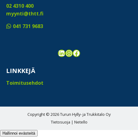
02 4310 400
myynti@thtt.fi
041 731 9683
LinkedIn
Instagram
Facebook
LINKKEJÄ
Toimitusehdot
Copyright © 2026 Turun Hylly- ja Trukkitalo Oy
Tietosuoja
|
Netello
Hallinnoi evästeitä