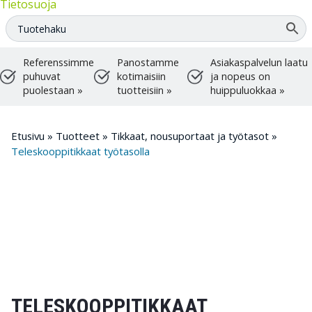
Tietosuoja
Referenssimme
Panostamme
Asiakaspalvelun laatu
puhuvat
kotimaisiin
ja nopeus on
puolestaan »
tuotteisiin »
huippuluokkaa »
Etusivu
»
Tuotteet
»
Tikkaat, nousuportaat ja työtasot
»
Teleskooppitikkaat työtasolla
TELESKOOPPITIKKAAT