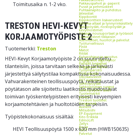
Toimitusaika n. 1-2 vko.
Pakkauspahvit ja -paperit
Pussit ja pehmusteet
Puhtaanapito ja puhdistus
Jäteastiat
Kippikontit
Kippikonttien lisävarusteet
TRESTON HEVI-KEVYT
Valuma-altaat ja tynnyrinkäsittely
Saksipöydät, nostopöydät ja
kevytnostimet
Tikkaat, nousuportaat ja työtasot
KORJAAMOTYÖPISTE 2
Lisävarusteet tikkaisiin
Asennukset, huollot ja palvelut
Työturvallisuus
Peilit
Tuotemerkki:
Treston
Matot
Ritilät
Kulunohjaus ja varoitus
HEVI-Kevyt Korjaamotyöpiste 2 on suunniteltu
Begagnade lagerhyllor
Pallställ begagnat
tilanteisiin, joissa tarvitaan selkeää ja järkevästi
Begagnade hyllor
Työympäristö
järjestettyä säilytystilaa kompaktissa kokonaisuudessa.
Potkulaudat
Ulkokalusteet
RST-kalusteet
Vahvarakenteinen teollisuuspöytä, reikätaustat ja
Sähköpöydät
Sähköpöytien rungot
pöytätason alle sijoitettu laatikosto muodostavat
Sähköpöytien tasot
Tuotemerkit
toimivan työskentelypisteen erityisesti kevyempien
Kasten
Treston tuotteet
korjaamotehtävien ja huoltotöiden tarpeisiin.
Kongamek
Axelent
Mitsubishi
EP-Equipment
Työpistekokonaisuus sisältää:
Kito Erikkilä
EdmoLift
Zallys
Rocla
HEVI Teollisuuspöytä 1500 x 630 mm (HWB15063S)
THTT
Palvelut