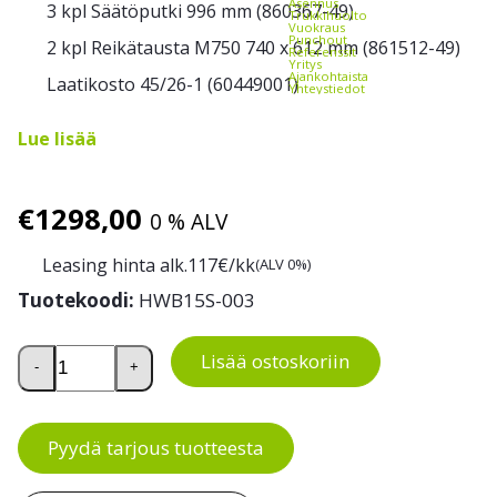
Asennus
3 kpl Säätöputki 996 mm (860367-49)
Trukkihuolto
Vuokraus
Punchout
2 kpl Reikätausta M750 740 x 612 mm (861512-49)
Referenssit
Yritys
Ajankohtaista
Laatikosto 45/26-1 (60449001)
Yhteystiedot
Lue lisää
€
1298,00
0 % ALV
Leasing hinta alk.
117
€/kk
(ALV 0%)
Tuotekoodi:
HWB15S-003
Treston HEVI-Kevyt Korjaamotyöpiste 2 määrä
Lisää ostoskoriin
-
+
Pyydä tarjous tuotteesta