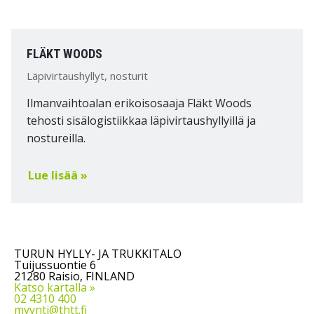
FLÄKT WOODS
Läpivirtaushyllyt, nosturit
Ilmanvaihtoalan erikoisosaaja Fläkt Woods
tehosti sisälogistiikkaa läpivirtaushyllyillä ja
nostureilla.
Lue lisää »
TURUN HYLLY- JA TRUKKITALO
Tuijussuontie 6
21280 Raisio, FINLAND
Katso kartalla »
02 4310 400
myynti@thtt.fi