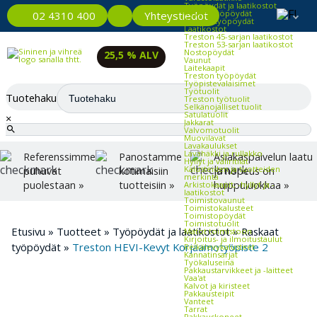
Työpöydät ja laatikostot
Kevyet työpöydät
Yhteystiedot
02 4310 400
Raskaat työpöydät
Laatikostot
Treston 45-sarjan laatikostot
Treston 53-sarjan laatikostot
Nostopöydät
25,5 % ALV
Vaunut
Laitekaapit
Treston työpöydät
Työpistevalaisimet
Työtuolit
Tuotehaku
Treston työtuolit
Selkänojalliset tuolit
Satulatuolit
×
Jakkarat
Valvomotuolit
Muovilavat
Lavakaulukset
Lavahäkki ja rullakko
Referenssimme
Panostamme
Asiakaspalvelun laatu
Hyllyt ja väliritilät
Kalusteiden ja tuotteiden
puhuvat
kotimaisiin
ja nopeus on
merkintä
puolestaan »
tuotteisiin »
huippuluokkaa »
Arkistokaapit, -hyllyt ja -
laatikostot
Toimistovaunut
Toimistokalusteet
Toimistopöydät
Toimistotuolit
Etusivu
»
Tuotteet
»
Työpöydät ja laatikostot
»
Raskaat
Matot toimistoon
Kirjoitus- ja ilmoitustaulut
työpöydät
»
Treston HEVI-Kevyt Korjaamotyöpiste 2
Reikälevykalusteet
Kannatinsarjat
Työkaluseinä
Pakkaustarvikkeet ja -laitteet
Vaa'at
Kalvot ja kiristeet
Pakkausteipit
Vanteet
Tarrat
Pakkauskoneet