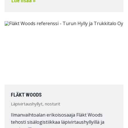
Lue lisää »
FLÄKT WOODS
Läpivirtaushyllyt, nosturit
Ilmanvaihtoalan erikoisosaaja Fläkt Woods
tehosti sisälogistiikkaa läpivirtaushyllyillä ja