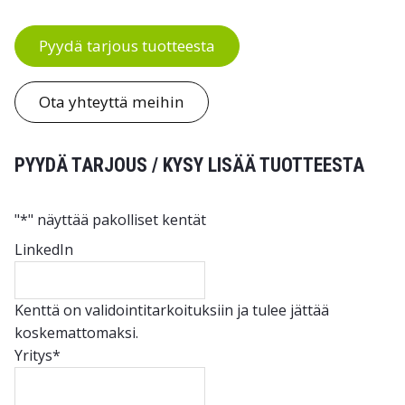
Pyydä tarjous tuotteesta
Ota yhteyttä meihin
PYYDÄ TARJOUS / KYSY LISÄÄ TUOTTEESTA
"
*
" näyttää pakolliset kentät
LinkedIn
Kenttä on validointitarkoituksiin ja tulee jättää
koskemattomaksi.
Yritys
*