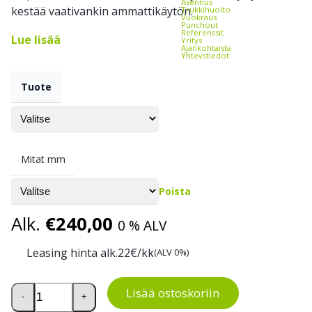
Asennus
kestää vaativankin ammattikäytön.
Trukkihuolto
Vuokraus
Punchout
Referenssit
Lue lisää
Yritys
Ajankohtaista
Yhteystiedot
Tuote
Mitat mm
Poista
Alk.
€
240,00
0 % ALV
Leasing hinta alk.
22
€/kk
(ALV 0%)
Treston Teollisuushyllyjärjestelmä määrä
Lisää ostoskoriin
-
+