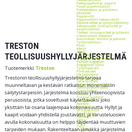
Pakkauspahvit ja -paperit
Pussit ja pehmusteet
Puhtaanapito ja puhdistus
Jäteastiat
Kippikontit
Kippikonttien lisävarusteet
Valuma-altaat ja tynnyrinkäsittely
Saksipöydät, nostopöydät ja
kevytnostimet
Tikkaat, nousuportaat ja työtasot
Lisävarusteet tikkaisiin
Asennukset, huollot ja palvelut
Työturvallisuus
TRESTON
Peilit
Matot
Ritilät
TEOLLISUUSHYLLYJÄRJESTELMÄ
Kulunohjaus ja varoitus
Begagnade lagerhyllor
Pallställ begagnat
Begagnade hyllor
Tuotemerkki:
Treston
Työympäristö
Potkulaudat
Ulkokalusteet
Trestonin teollisuushyllyjärjestelmä tarjoaa
RST-kalusteet
Sähköpöydät
muunneltavan ja kestävän ratkaisun monenlaisiin
Sähköpöytien rungot
Sähköpöytien tasot
Tuotemerkit
säilytystarpeisiin. Järjestelmä koostuu yhteensopivista
Kasten
Treston tuotteet
perusosista, jotka soveltuvat käytettäväksi joko
Kongamek
Axelent
yksittäin tai osana laajempaa kokonaisuutta. Hyllyt ja
Mitsubishi
EP-Equipment
Kito Erikkilä
kaapit voidaan yhdistellä joustavasti, ja varusteluosien
EdmoLift
Zallys
avulla kokonaisuutta on helppo täydentää muuttuvien
Rocla
THTT
tarpeiden mukaan. Rakenteeltaan jämäkkä järjestelmä
Palvelut