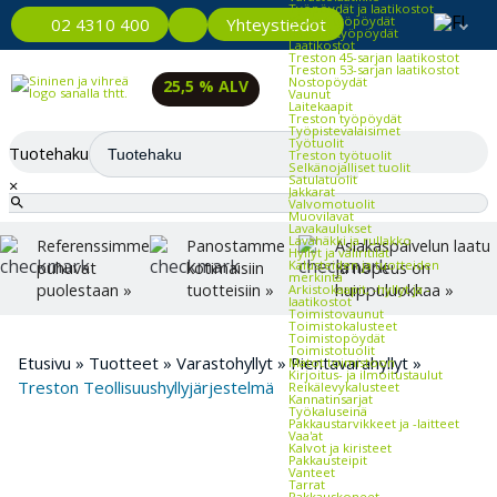
Työpöydät ja laatikostot
Kevyet työpöydät
Yhteystiedot
02 4310 400
Raskaat työpöydät
Laatikostot
Treston 45-sarjan laatikostot
Treston 53-sarjan laatikostot
Nostopöydät
25,5 % ALV
Vaunut
Laitekaapit
Treston työpöydät
Työpistevalaisimet
Työtuolit
Tuotehaku
Treston työtuolit
Selkänojalliset tuolit
Satulatuolit
×
Jakkarat
Valvomotuolit
Muovilavat
Lavakaulukset
Lavahäkki ja rullakko
Referenssimme
Panostamme
Asiakaspalvelun laatu
Hyllyt ja väliritilät
Kalusteiden ja tuotteiden
puhuvat
kotimaisiin
ja nopeus on
merkintä
puolestaan »
tuotteisiin »
huippuluokkaa »
Arkistokaapit, -hyllyt ja -
laatikostot
Toimistovaunut
Toimistokalusteet
Toimistopöydät
Toimistotuolit
Etusivu
»
Tuotteet
»
Varastohyllyt
»
Pientavarahyllyt
»
Matot toimistoon
Kirjoitus- ja ilmoitustaulut
Treston Teollisuushyllyjärjestelmä
Reikälevykalusteet
Kannatinsarjat
Työkaluseinä
Pakkaustarvikkeet ja -laitteet
Vaa'at
Kalvot ja kiristeet
Pakkausteipit
Vanteet
Tarrat
Pakkauskoneet