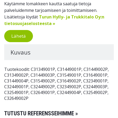
Käytämme lomakkeen kautta saatuja tietoja
palveluidemme tarjoamiseen ja toimittamiseen.
Lisätietoja löydät
Turun Hylly- ja Trukkitalo Oy:n
tietosuojaselosteesta »
Lähetä
Kuvaus
Tuotekoodit: C31349001P, C31449001P, C31449002P,
C31349002P, C31449003P, C31549001P, C31649001P,
C31449004P, C31549002P, C31649002P, C32349001P,
C32449001P, C32449002P, C32349002P, C32449003P,
C32549001P, C32649001P, C32449004P, C32549002P,
C32649002P
TUTUSTU REFERENSSEIHIMME »