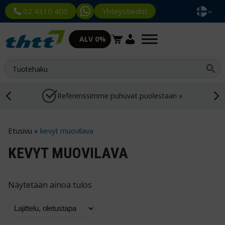
Yhteystiedot
02 4310 400
ALV 0%
Referenssimme puhuvat puolestaan »
Etusivu
»
kevyt muovilava
KEVYT MUOVILAVA
Näytetään ainoa tulos