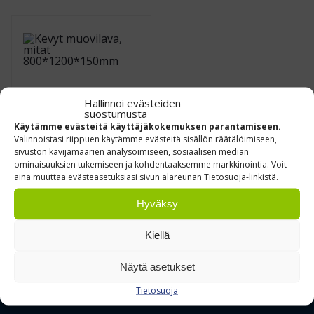
Hallinnoi evästeiden
suostumusta
Käytämme evästeitä käyttäjäkokemuksen parantamiseen.
Valinnoistasi riippuen käytämme evästeitä sisällön räätälöimiseen,
sivuston kävijämäärien analysoimiseen, sosiaalisen median
Kevyt muovilava, EUR
ominaisuuksien tukemiseen ja kohdentaaksemme markkinointia. Voit
800*1200*150mm,
aina muuttaa evästeasetuksiasi sivun alareunan Tietosuoja-linkistä.
1000kg
Hyväksy
€
2,55
Alk.
0 % ALV
/ kpl
Kiellä
Näytä asetukset
Tietosuoja