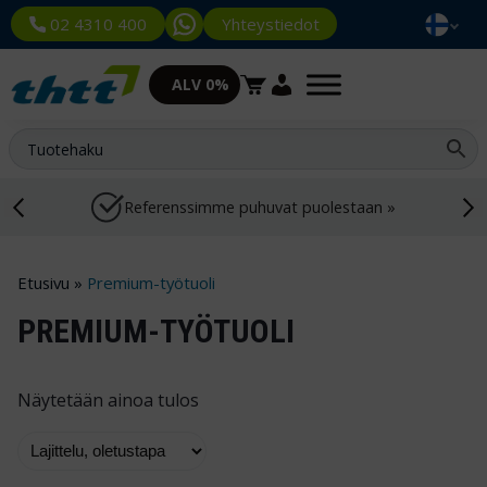
Yhteystiedot
02 4310 400
ALV 0%
Referenssimme puhuvat puolestaan »
Etusivu
»
Premium-työtuoli
PREMIUM-TYÖTUOLI
Näytetään ainoa tulos