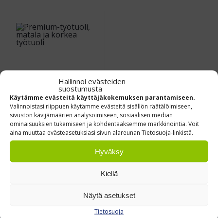
Hallinnoi evästeiden
suostumusta
Käytämme evästeitä käyttäjäkokemuksen parantamiseen.
Valinnoistasi riippuen käytämme evästeitä sisällön räätälöimiseen,
Premium-työtuoli,
sivuston kävijämäärien analysoimiseen, sosiaalisen median
matala ja korkea
ominaisuuksien tukemiseen ja kohdentaaksemme markkinointia. Voit
aina muuttaa evästeasetuksiasi sivun alareunan Tietosuoja-linkistä.
€
409,00
Alk.
0 % ALV
/
kpl
Hyväksy
Leasing hinta alk.
37.00
€/kk
(ALV 0%)
Kiellä
Näytä asetukset
Tietosuoja