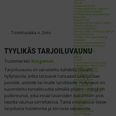
Tarrat
Pakkauskoneet
Pakkauspahvit ja -paperit
Pussit ja pehmusteet
Puhtaanapito ja puhdistus
Jäteastiat
Kippikontit
Kippikonttien lisävarusteet
Valuma-altaat ja
tynnyrinkäsittely
Saksipöydät, nostopöydät ja
Toimitusaika n. 2vko
kevytnostimet
Tikkaat, nousuportaat ja
työtasot
Lisävarusteet tikkaisiin
Asennukset, huollot ja
TYYLIKÄS TARJOILUVAUNU
palvelut
Työturvallisuus
Peilit
Matot
Ritilät
Tuotemerkki:
Kongamek
Kulunohjaus ja varoitus
Begagnade lagerhyllor
Pallställ begagnat
Tarjoiluvaunu on varustettu kahdella tilavalla
Begagnade hyllor
Työympäristö
hyllytasolla, jotka tarjoavat runsaasti säilytystilaa
Potkulaudat
Ulkokalusteet
juomille, astioille tai muille tarvikkeille. Hyllytasot on
RST-kalusteet
Sähköpöydät
suunniteltu turvallisuutta silmällä pitäen – niissä on
Sähköpöytien rungot
Sähköpöytien tasot
Tuotemerkit
putkireunus, joka estää tavaroiden liukumisen pois
Kasten
Treston tuotteet
tasolta vaunua siirreltäessä. Tämä ominaisuus tekee
Kongamek
Axelent
tarjoilusta huoletonta ja siirrosta vaivatonta.
Mitsubishi
EP-Equipment
Kito Erikkilä