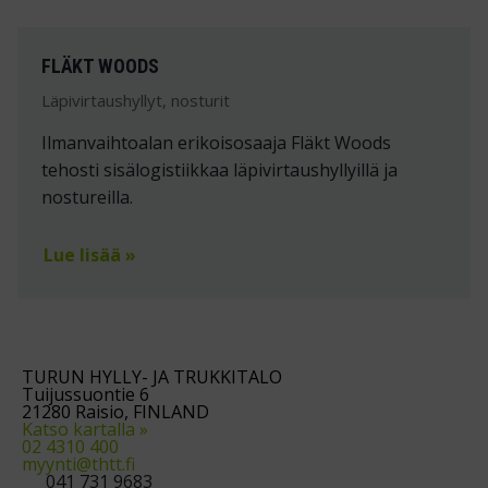
FLÄKT WOODS
Läpivirtaushyllyt, nosturit
Ilmanvaihtoalan erikoisosaaja Fläkt Woods
tehosti sisälogistiikkaa läpivirtaushyllyillä ja
nostureilla.
Lue lisää »
TURUN HYLLY- JA TRUKKITALO
Tuijussuontie 6
21280 Raisio, FINLAND
Katso kartalla »
02 4310 400
myynti@thtt.fi
041 731 9683