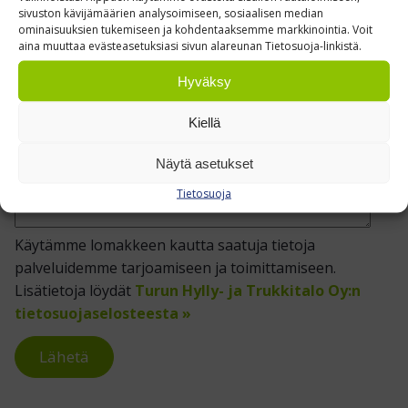
sivuston kävijämäärien analysoimiseen, sosiaalisen median
Lisätietoja tarjouspyyntöön (tuotteen mittatiedot)
ominaisuuksien tukemiseen ja kohdentaaksemme markkinointia. Voit
aina muuttaa evästeasetuksiasi sivun alareunan Tietosuoja-linkistä.
Hyväksy
Kiellä
Näytä asetukset
Tietosuoja
Käytämme lomakkeen kautta saatuja tietoja
palveluidemme tarjoamiseen ja toimittamiseen.
Lisätietoja löydät
Turun Hylly- ja Trukkitalo Oy:n
tietosuojaselosteesta »
Lähetä