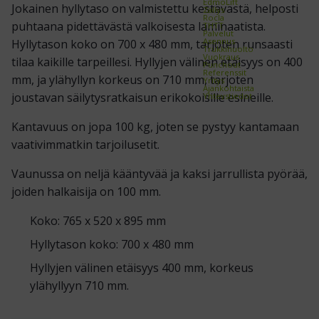
EdmoLift
Jokainen hyllytaso on valmistettu kestävästä, helposti
Zallys
Rocla
puhtaana pidettävästä valkoisesta laminaatista.
THTT
Palvelut
Asennus
Hyllytason koko on 700 x 480 mm, tarjoten runsaasti
Trukkihuolto
Vuokraus
tilaa kaikille tarpeillesi. Hyllyjen välinen etäisyys on 400
Punchout
Referenssit
mm, ja ylähyllyn korkeus on 710 mm, tarjoten
Yritys
Ajankohtaista
joustavan säilytysratkaisun erikokoisille esineille.
Yhteystiedot
Kantavuus on jopa 100 kg, joten se pystyy kantamaan
vaativimmatkin tarjoilusetit.
Vaunussa on neljä kääntyvää ja kaksi jarrullista pyörää,
joiden halkaisija on 100 mm.
Koko: 765 x 520 x 895 mm
Hyllytason koko: 700 x 480 mm
Hyllyjen välinen etäisyys 400 mm, korkeus
ylähyllyyn 710 mm.