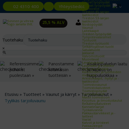
Kevyet työpöydät
Raskaat työpöydät
Yhteystiedot
02 4310 400
Laatikostot
Treston 45-sarjan
laatikostot
Treston 53-sarjan
laatikostot
25,5 % ALV
Nostopöydät
Vaunut
Laitekaapit
Treston työpöydät
Työpistevalaisimet
Tuotehaku
Työtuolit
Treston työtuolit
Selkänojalliset tuolit
×
Satulatuolit
Jakkarat
Valvomotuolit
Muovilavat
Lavakaulukset
Referenssimme
Panostamme
Asiakaspalvelun laatu
Lavahäkki ja rullakko
Hyllyt ja väliritilät
puhuvat
kotimaisiin
ja nopeus on
Kalusteiden ja tuotteiden
puolestaan »
tuotteisiin »
huippuluokkaa »
merkintä
Arkistokaapit, -hyllyt ja -
laatikostot
Toimistovaunut
Toimistokalusteet
Toimistopöydät
Etusivu
»
Tuotteet
»
Vaunut ja kärryt
»
Tarjoiluvaunut
»
Toimistotuolit
Matot toimistoon
Tyylikäs tarjoiluvaunu
Kirjoitus- ja ilmoitustaulut
Reikälevykalusteet
Kannatinsarjat
Työkaluseinä
Pakkaustarvikkeet ja -
laitteet
Vaa'at
Kalvot ja kiristeet
Pakkausteipit
Vanteet