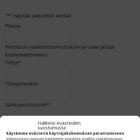
"
*
" näyttää pakolliset kentät
Phone
Kenttä on validointitarkoituksiin ja tulee jättää
koskemattomaksi.
Yritys
*
Yhteyshenkilö
Sähköpostiosoite
*
Hallinnoi evästeiden
Puhelin
*
suostumusta
Käytämme evästeitä käyttäjäkokemuksen parantamiseen.
Valinnoistasi riippuen käytämme evästeitä sisällön räätälöimiseen,