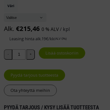
Väri
Alk.
€
215,46
0 % ALV
/ kpl
Leasing hinta alk.
19
€/kk
(ALV 0%)
Tyylikäs tarjoiluvaunu määrä
Lisää ostoskoriin
-
+
Pyydä tarjous tuotteesta
Ota yhteyttä meihin
PYYDÄ TARJOUS / KYSY LISÄÄ TUOTTEESTA