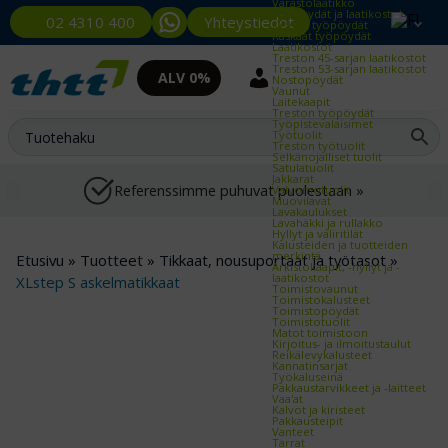
Varastolaatikko
Työpöydät ja laatikostot
Yhteystiedot
02 4310 400
Kevyet työpöydät
Raskaat työpöydät
Laatikostot
Treston 45-sarjan laatikostot
Treston 53-sarjan laatikostot
ALV 0%
Nostopöydät
Vaunut
Laitekaapit
Treston työpöydät
Työpistevalaisimet
Työtuolit
Treston työtuolit
Selkänojalliset tuolit
Satulatuolit
Jakkarat
Referenssimme puhuvat puolestaan »
Valvomotuolit
Muovilavat
Lavakaulukset
Lavahäkki ja rullakko
Hyllyt ja väliritilät
Kalusteiden ja tuotteiden
merkintä
Etusivu
»
Tuotteet
»
Tikkaat, nousuportaat ja työtasot
»
Arkistokaapit, -hyllyt ja -
laatikostot
XLstep S askelmatikkaat
Toimistovaunut
Toimistokalusteet
Toimistopöydät
Toimistotuolit
Matot toimistoon
Kirjoitus- ja ilmoitustaulut
Reikälevykalusteet
Kannatinsarjat
Työkaluseinä
Pakkaustarvikkeet ja -laitteet
Vaa'at
Kalvot ja kiristeet
Pakkausteipit
Vanteet
Tarrat