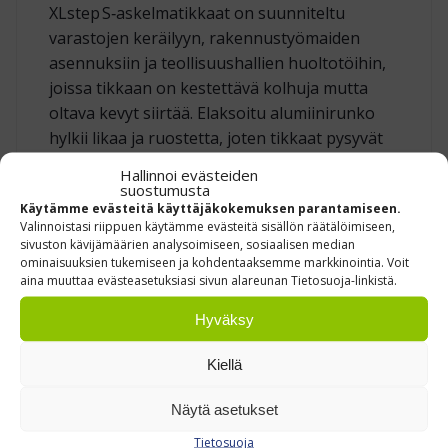
XLstep S‑askelmatikkaat on suunniteltu
varastojen keräilyyn, rakennustyömaiden
asennuksiin ja teollisuushallien huoltotöihin,
joissa tikkaan on kestettävä kolhuja mutta
oltava kevyt siirtää. Elaksoitu alumiinirunko
hylkii likaa ja ruostetta, joten tikkaat pysyvät
siisteinä vuosienkin käytössä.
Hallinnoi evästeiden
suostumusta
Käytämme evästeitä käyttäjäkokemuksen parantamiseen.
PITÄVÄ NOUSU JA LEVEÄ TYÖTASO
Valinnoistasi riippuen käytämme evästeitä sisällön räätälöimiseen,
sivuston kävijämäärien analysoimiseen, sosiaalisen median
Kaikki askelmat ovat 80 mm syviä ja rihlattuja;
ominaisuuksien tukemiseen ja kohdentaaksemme markkinointia. Voit
aina muuttaa evästeasetuksiasi sivun alareunan Tietosuoja-linkistä.
uritus parantaa pitoa pölyisillä ja öljyisillä
pinnoilla. Ylätaso antaa jaloille reilun alustan,
Hyväksy
jolloin voit seistä vakaasti pitkiäkin aikoja
ilman jalkojen puutumista.
Kiellä
Näytä asetukset
TYÖKALUT KÄDEN ULOTTUVILLA
Tietosuoja