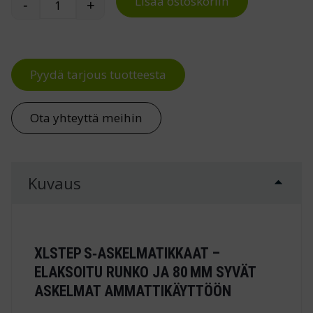
Lisää ostoskoriin
-
+
XLstep S askelmatikkaat määrä
Pyydä tarjous tuotteesta
Ota yhteyttä meihin
Kuvaus
XLSTEP S‑ASKELMATIKKAAT –
ELAKSOITU RUNKO JA 80 MM SYVÄT
ASKELMAT AMMATTIKÄYTTÖÖN