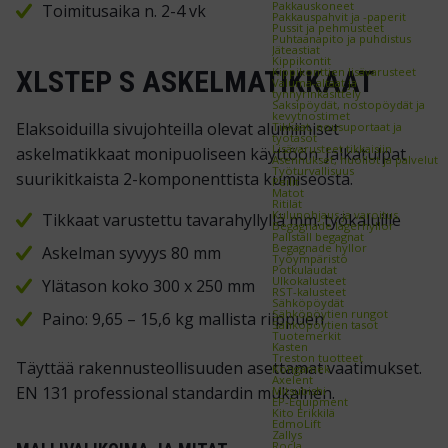
Pakkauskoneet
Toimitusaika n. 2-4 vk
Pakkauspahvit ja -paperit
Pussit ja pehmusteet
Puhtaanapito ja puhdistus
Jäteastiat
Kippikontit
Kippikonttien lisävarusteet
XLSTEP S ASKELMATIKKAAT
Valuma-altaat ja
tynnyrinkäsittely
Saksipöydät, nostopöydät ja
kevytnostimet
Elaksoiduilla sivujohteilla olevat alumiiniset
Tikkaat, nousuportaat ja
työtasot
Lisävarusteet tikkaisiin
askelmatikkaat monipuoliseen käyttöön. Jalkatulpat
Asennukset, huollot ja palvelut
Työturvallisuus
suurikitkaista 2-komponenttista kumiseosta.
Peilit
Matot
Ritilät
Kulunohjaus ja varoitus
Tikkaat varustettu tavarahyllyllä mm. työkaluille
Begagnade lagerhyllor
Pallställ begagnat
Begagnade hyllor
Askelman syvyys 80 mm
Työympäristö
Potkulaudat
Ulkokalusteet
Ylätason koko 300 x 250 mm
RST-kalusteet
Sähköpöydät
Sähköpöytien rungot
Paino: 9,65 – 15,6 kg mallista riippuen
Sähköpöytien tasot
Tuotemerkit
Kasten
Treston tuotteet
Täyttää rakennusteollisuuden asettamat vaatimukset.
Kongamek
Axelent
EN 131 professional standardin mukainen.
Mitsubishi
EP-Equipment
Kito Erikkilä
EdmoLift
Zallys
Rocla