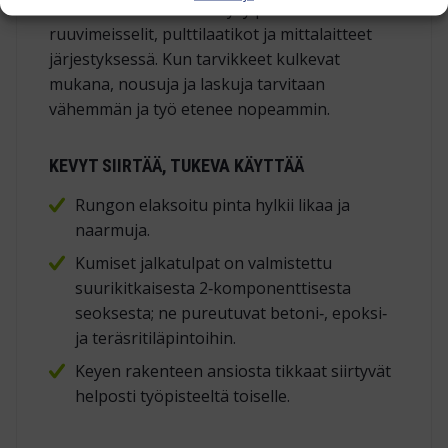
Ylätasolla oleva tavarahylly pitää
ruuvimeisselit, pulttilaatikot ja mittalaitteet
järjestyksessä. Kun tarvikkeet kulkevat
mukana, nousuja ja laskuja tarvitaan
vähemmän ja työ etenee nopeammin.
KEVYT SIIRTÄÄ, TUKEVA KÄYTTÄÄ
Rungon elaksoitu pinta hylkii likaa ja
naarmuja.
Kumiset jalkatulpat on valmistettu
suurikitkaisesta 2‑komponenttisesta
seoksesta; ne pureutuvat betoni‑, epoksi‑
ja teräsritiläpintoihin.
Keyen rakenteen ansiosta tikkaat siirtyvät
helposti työpisteeltä toiselle.