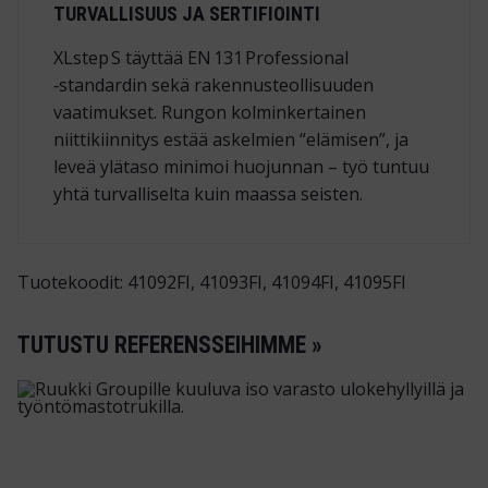
TURVALLISUUS JA SERTIFIOINTI
XLstep S täyttää
EN 131 Professional
‑standardin sekä rakennusteollisuuden
vaatimukset. Rungon kolminkertainen
niittikiinnitys estää askelmien “elämisen”, ja
leveä ylätaso minimoi huojunnan – työ tuntuu
yhtä turvalliselta kuin maassa seisten.
Tuotekoodit: 41092FI, 41093FI, 41094FI, 41095FI
TUTUSTU REFERENSSEIHIMME »