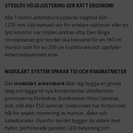
STEGLÖS HÖJDJUSTERING GER RÄTT ERGONOMI
Alla Treston‑arbetsbord justeras steglöst 650–
1270 mm. Välj manuell vev för enklare stationer eller en
tyst elmotor när höjden ändras ofta. Den långa
rörelsebanan gör bordet lika bekvämt för en 160 cm
montör som för en 200 cm truckförare och uppfyller
Arbetsmiljöverkets krav.
MODULÄRT SYSTEM SPARAR TID OCH KVADRATMETER
Det
modulärt arbetsbord
låter dig bygga en grund
idag och lägga till nya komponenter allteftersom
processerna förändras. Bordsskivan finns i laminat,
bok, stål eller ESD‑laminat. Underredet har förborrade
hål för snabb montering av hurtsar, lådor och
kabelkanaler. Ovanför bordet bygger du vidare med
hyllor, perforerade paneler, LED‑belysning och