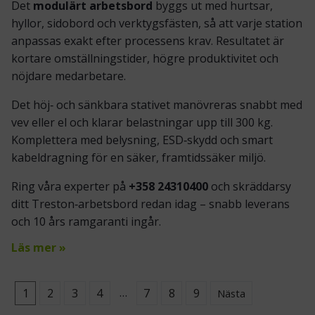
Det
modulärt arbetsbord
byggs ut med hurtsar,
hyllor, sidobord och verktygsfästen, så att varje station
anpassas exakt efter processens krav. Resultatet är
kortare omställningstider, högre produktivitet och
nöjdare medarbetare.
Det höj‑ och sänkbara stativet manövreras snabbt med
vev eller el och klarar belastningar upp till 300 kg.
Komplettera med belysning, ESD‑skydd och smart
kabeldragning för en säker, framtidssäker miljö.
Ring våra experter på
+358 24310400
och skräddarsy
ditt Treston‑arbetsbord redan idag – snabb leverans
och 10 års ramgaranti ingår.
Läs mer »
…
1
2
3
4
7
8
9
Nästa