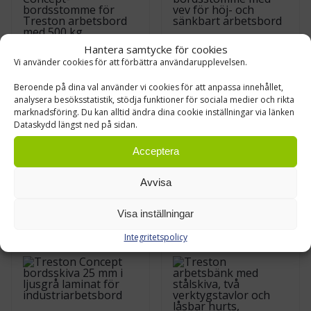
Hantera samtycke för cookies
Vi använder cookies för att förbättra användarupplevelsen.
Beroende på dina val använder vi cookies för att anpassa innehållet,
analysera besöksstatistik, stödja funktioner för sociala medier och rikta
Skruvjusterbar
Treston Concept
marknadsföring. Du kan alltid ändra dina cookie inställningar via länken
Concept-
bordsstomme med
Dataskydd längst ned på sidan.
bordsstomme
vev
Acceptera
€
520,00
€
1629,00
Från
0 %
Från
0 %
MOMS
MOMS
Avvisa
Leasing pris från
47.00
Leasing pris från
147.00
€/mån
€/mån
(MOMS 0%)
(MOMS 0%)
Visa inställningar
Integritetspolicy