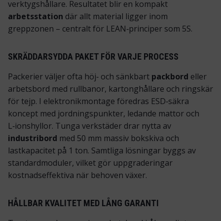
verktygshållare. Resultatet blir en kompakt
arbetsstation
där allt material ligger inom
greppzonen – centralt för LEAN‑principer som 5S.
SKRÄDDARSYDDA PAKET FÖR VARJE PROCESS
Packerier väljer ofta höj‑ och sänkbart
packbord
eller
arbetsbord med rullbanor, kartonghållare och ringskär
för tejp. I elektronikmontage föredras ESD‑säkra
koncept med jordningspunkter, ledande mattor och
L‑ionshyllor. Tunga verkstäder drar nytta av
industribord
med 50 mm massiv bokskiva och
lastkapacitet på 1 ton. Samtliga lösningar byggs av
standardmoduler, vilket gör uppgraderingar
kostnadseffektiva när behoven växer.
HÅLLBAR KVALITET MED LÅNG GARANTI