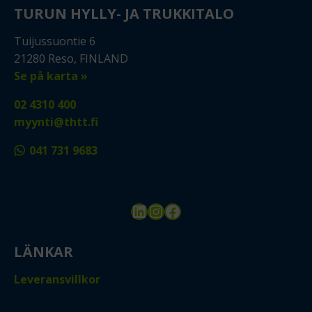
TURUN HYLLY- JA TRUKKITALO
Tuijussuontie 6
21280 Reso, FINLAND
Se på karta »
02 4310 400
myynti@thtt.fi
041 731 9683
LinkedIn
Instagram
Facebook
LÄNKAR
Leveransvillkor