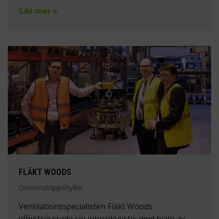
Läs mer »
FLÄKT WOODS
Genomsloppshyllor
Ventilationsspecialisten Fläkt Woods
effektiviserade sin internlogistik med hjälp av