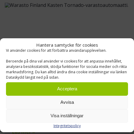
Hantera samtycke för cookies
Vi använder cookies för att förbättra användarupplevelsen.
Beroende på dina val använder vi cookies för att anpassa innehållet,
analysera besöksstatistik, stödja funktioner för sociala medier och rikta
marknadsföring. Du kan alltid ändra dina cookie inställningar via länken
Dataskydd längst ned på sidan.
WARASTO FINLAND
Lagerautomater
Acceptera
3PL-aktören Warasto Finland effektiviserade sin
Avvisa
hantering av smågods med hjälp av Tornado-
lagerautomater.
Visa inställningar
Integritetspolicy
Läs mer »