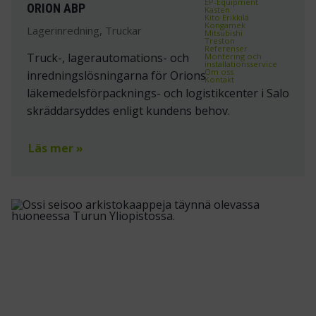
EP-Equipment
ORION ABP
Kasten
Kito Erikkilä
Kongamek
Lagerinredning, Truckar
Mitsubishi
Treston
Referenser
Truck-, lagerautomations- och
Montering och
installationsservice
Om oss
inredningslösningarna för Orions
Kontakt
läkemedelsförpacknings- och logistikcenter i Salo
skräddarsyddes enligt kundens behov.
Läs mer »