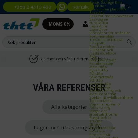
Plastic Storage Bins
Plastlådor
Kontakt
+358 2 4310 400
Återvunnen plast back
Backskåp
Backställ med plockbackar
Backvagnar
Eurobackar
MOMS 0%
Lagerlådor
Lagerlådor
Plocklådor för smådelar
Sortimentskåp
Treston plockbackar
Plastpallar
Rostfria möbler
Rullbanor och
maskinskridskor
Skåp
Läs mer om våra referensprojekt »
Brandsäkra skåp
Kemikalieskåp
Metallskåp
Nyckelskåp
Plåtskåp
Säkerhetsskåp
Stålskåp
Verktygsskåp
VÅRA REFERENSER
Verktygsvagn
Städutrustning och
Avfallshantering
Sopkärl & Avfallsbehållare
Tippcontainer
Uppsamlingskärl &
Alla kategorier
Fathantering
Stegar och
arbetsplattformar
Stegtillbehör
Truckar
Eltruck
Lager- och utrustningshyllor
Motviktstruckar
Pallyftare
Plocktruckar
Skjutstativtruckar