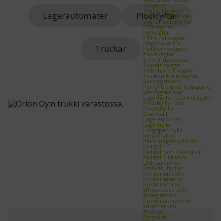
Staplare
Trucktillbehör
Lagerautomater
Plocklyftar
Zallys dragtruckar
Vagnar och Kärror
ESD‑vagnar
Hyllvagnar
TRTA hyllvagnar
Magasinkärror
Truckar
Plattformsvagnar
Plockvagnar
Serveringsvagnar
Sopsäcksvagn
Tillbehör till vagnar
Treston Multi vagnar
Verktygstavlor
Perforerad verktygspanel
Verktygskrokar
Lagerhyllor och Hyllsystem
FIFO‑hyllor och
flödeshyllor
Grenställ
Lagerautomat
Lagerhylla
Longspan hylla
Metallhyllor
Påkörningsskydd för
pallställ
Pallställ och Pallhyllor
Pallställ tillbehör
Utdragsenhet
Småvaruhyllor
Kontorsmöbler
Kontorsmattor
Kontorsstolar
Whiteboard och
anslagstavlor
Kontorsskrivbord
Varumärken
Axelent
Edmolift