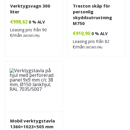
Verktygsvagn 300
Treston skåp för
liter
personlig
skyddsutrustning
€
998,62
0 % ALV
M750
Leasing pris från
90
€
910,90
0 % ALV
€/mån
(MOMS 0%)
Leasing pris från
82
€/mån
(MOMS 0%)
Mobil verktygstavla
1360×1023×505 mm