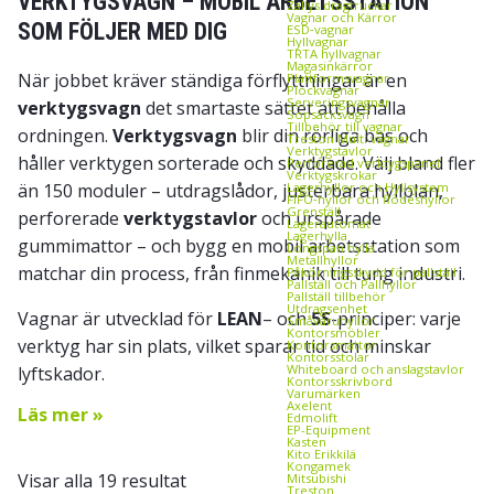
VERKTYGSVAGN – MOBIL ARBETSSTATION
Zallys dragtruckar
Vagnar och Kärror
SOM FÖLJER MED DIG
ESD‑vagnar
Hyllvagnar
TRTA hyllvagnar
Magasinkärror
När jobbet kräver ständiga förflyttningar är en
Plattformsvagnar
Plockvagnar
Serveringsvagnar
verktygsvagn
det smartaste sättet att behålla
Sopsäcksvagn
Tillbehör till vagnar
ordningen.
Verktygsvagn
blir din rörliga bas och
Treston Multi vagnar
Verktygstavlor
håller verktygen sorterade och skyddade. Välj bland fler
Perforerad verktygspanel
Verktygskrokar
än 150 moduler – utdragslådor, justerbara hyllplan,
Lagerhyllor och Hyllsystem
FIFO‑hyllor och flödeshyllor
Grenställ
perforerade
verktygstavlor
och urspårade
Lagerautomat
Lagerhylla
gummimattor – och bygg en
mobil arbetsstation
som
Longspan hylla
Metallhyllor
matchar din process, från finmekanik till tung industri.
Påkörningsskydd för pallställ
Pallställ och Pallhyllor
Pallställ tillbehör
Utdragsenhet
Vagnar är utvecklad för
LEAN
– och
5S
-principer: varje
Småvaruhyllor
Kontorsmöbler
verktyg har sin plats, vilket sparar tid och minskar
Kontorsmattor
Kontorsstolar
Whiteboard och anslagstavlor
lyftskador.
Kontorsskrivbord
Varumärken
Axelent
Läs mer »
Edmolift
EP-Equipment
Kasten
Kito Erikkilä
Kongamek
Visar alla 19 resultat
Mitsubishi
Treston