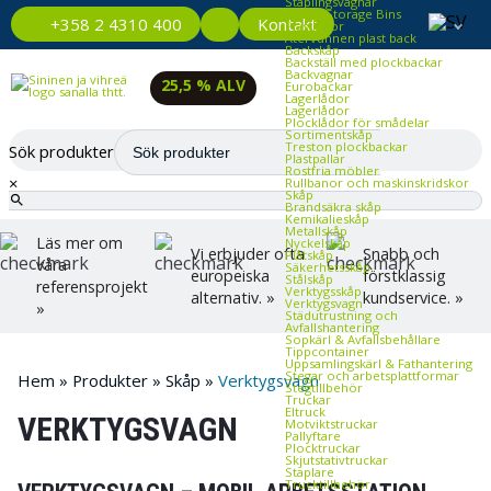
Staplingsvagnar
Plastic Storage Bins
Kontakt
+358 2 4310 400
Plastlådor
Återvunnen plast back
Backskåp
Backställ med plockbackar
Backvagnar
25,5 % ALV
Eurobackar
Lagerlådor
Lagerlådor
Plocklådor för smådelar
Sortimentskåp
Treston plockbackar
Sök produkter
Plastpallar
Rostfria möbler
×
Rullbanor och maskinskridskor
Skåp
Brandsäkra skåp
Kemikalieskåp
Metallskåp
Läs mer om
Nyckelskåp
Vi erbjuder ofta
Snabb och
Plåtskåp
våra
Säkerhetsskåp
europeiska
förstklassig
Stålskåp
referensprojekt
Verktygsskåp
alternativ. »
kundservice. »
Verktygsvagn
»
Städutrustning och
Avfallshantering
Sopkärl & Avfallsbehållare
Tippcontainer
Uppsamlingskärl & Fathantering
Stegar och arbetsplattformar
Hem
»
Produkter
»
Skåp
»
Verktygsvagn
Stegtillbehör
Truckar
Eltruck
VERKTYGSVAGN
Motviktstruckar
Pallyftare
Plocktruckar
Skjutstativtruckar
Staplare
Trucktillbehör