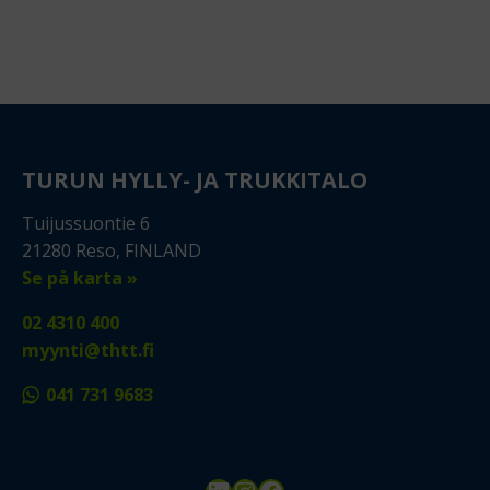
TURUN HYLLY- JA TRUKKITALO
Tuijussuontie 6
21280 Reso, FINLAND
Se på karta »
02 4310 400
myynti@thtt.fi
041 731 9683
LinkedIn
Instagram
Facebook