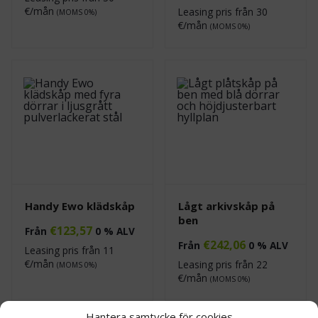
€/mån
Leasing pris från
30
(MOMS 0%)
€/mån
(MOMS 0%)
Handy Ewo klädskåp
Lågt arkivskåp på
ben
€
123,57
Från
0 % ALV
€
242,06
Från
0 % ALV
Leasing pris från
11
€/mån
Leasing pris från
22
(MOMS 0%)
€/mån
(MOMS 0%)
Hantera samtycke för cookies