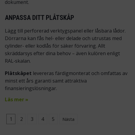
dokument.
ANPASSA DITT PLÅTSKÅP
Lägg till perforerad verktygspanel eller låsbara lådor.
Dörrarna kan fås hel- eller delade och utrustas med
cylinder- eller kodlås för
säker förvaring
. Allt
skräddarsys efter dina behov – även kulören enligt
RAL‑skalan.
Plåtskåpet
levereras färdigmonterat och omfattas av
minst ett års garanti samt attraktiva
finansieringslösningar.
Läs mer »
1
2
3
4
5
Nästa