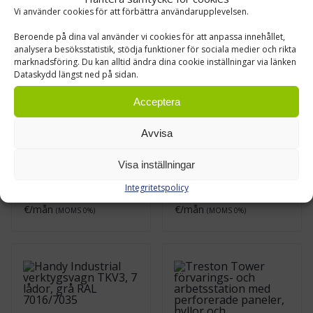
Vi använder cookies för att förbättra användarupplevelsen.
Beroende på dina val använder vi cookies för att anpassa innehållet,
analysera besöksstatistik, stödja funktioner för sociala medier och rikta
marknadsföring. Du kan alltid ändra dina cookie inställningar via länken
Dataskydd längst ned på sidan.
Acceptera
Avvisa
Handy Industrial
Handy Industrial
Verktygsvagn TKV1
verktygsvagn TKV2
Visa inställningar
€
679,23
€
736,20
0 % ALV
0 % ALV
Integritetspolicy
Leasing pris från
61
Leasing pris från
66
€/mån
€/mån
(MOMS 0%)
(MOMS 0%)