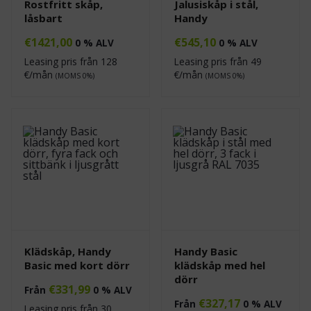
Rostfritt skåp,
Jalusiskåp i stål,
låsbart
Handy
€
1421,00
€
545,10
0 % ALV
0 % ALV
Leasing pris från
128
Leasing pris från
49
€/mån
€/mån
(MOMS 0%)
(MOMS 0%)
Klädskåp, Handy
Handy Basic
Basic med kort dörr
klädskåp med hel
dörr
€
331,99
Från
0 % ALV
€
327,17
Från
0 % ALV
Leasing pris från
30