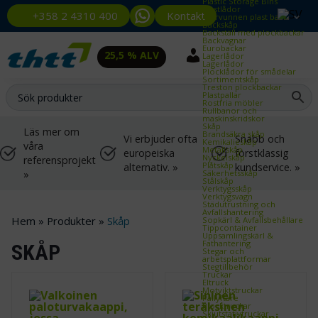
Plastic Storage Bins
Plastlådor
Kontakt
+358 2 4310 400
Återvunnen plast back
Backskåp
Backställ med plockbackar
Backvagnar
Eurobackar
25,5 % ALV
Lagerlådor
Lagerlådor
Plocklådor för smådelar
Sortimentskåp
Treston plockbackar
Plastpallar
Rostfria möbler
Rullbanor och
maskinskridskor
Skåp
Läs mer om
Brandsäkra skåp
Vi erbjuder ofta
Snabb och
Kemikalieskåp
våra
Metallskåp
europeiska
förstklassig
Nyckelskåp
referensprojekt
Plåtskåp
alternativ. »
kundservice. »
»
Säkerhetsskåp
Stålskåp
Verktygsskåp
Verktygsvagn
Städutrustning och
Avfallshantering
Hem
»
Produkter
»
Skåp
Sopkärl & Avfallsbehållare
Tippcontainer
Uppsamlingskärl &
Fathantering
SKÅP
Stegar och
arbetsplattformar
Stegtillbehör
Truckar
Eltruck
Motviktstruckar
Pallyftare
Plocktruckar
Skjutstativtruckar