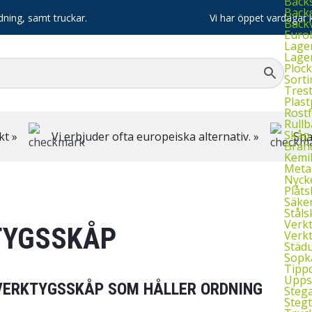
Back
Backs
dning, samt truckar.
Vi har öppet vardagar k
Back
Euro
Lage
Lage
Plock
Sort
Tres
Plast
Rostf
Rull
Skåp
kt »
Vi erbjuder ofta europeiska alternativ. »
Sna
Bran
Kemi
Meta
Nyck
Plåt
Säke
Ståls
Verk
TYGSSKÅP
Verk
Städu
Sopkä
Tipp
Upps
VERKTYGSSKÅP SOM HÅLLER ORDNING
Stega
Stegt