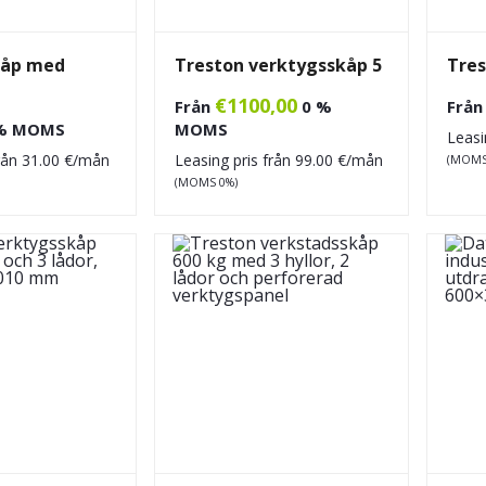
kåp med
Treston verktygsskåp 5
Tres
t
€
1100,00
Från
0 %
Frå
% MOMS
MOMS
Leasi
från
31.00
€/mån
Leasing pris från
99.00
€/mån
(MOMS
(MOMS 0%)