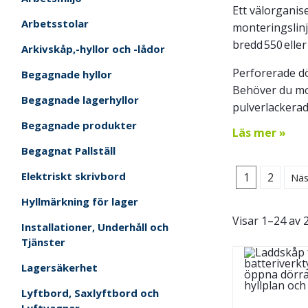
Ett välorganis
Arbetsstolar
monteringslinje
bredd 550 elle
Arkivskåp,-hyllor och -lådor
Perforerade dö
Begagnade hyllor
Behöver du mo
Begagnade lagerhyllor
pulverlackerad
Begagnade produkter
Läs mer »
Begagnat Pallställ
Elektriskt skrivbord
1
2
Näs
Hyllmärkning för lager
Visar 1–24 av 
Installationer, Underhåll och
Tjänster
Lagersäkerhet
Lyftbord, Saxlyftbord och
Lyftvagnar