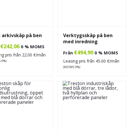
 arkivskåp på ben
Verktygsskåp på ben
med inredning
€
242,06
n
0 % MOMS
€
494,90
Från
0 % MOMS
ng pris från
22.00
€/mån
Leasing pris från
45.00
€/mån
 0%)
(MOMS 0%)