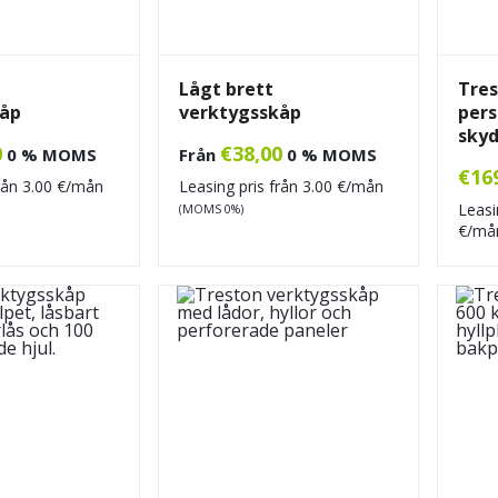
Lågt brett
Tres
kåp
verktygsskåp
pers
skyd
0
€
38,00
0 % MOMS
Från
0 % MOMS
€
16
från
3.00
€/mån
Leasing pris från
3.00
€/mån
Leasi
(MOMS 0%)
€/m