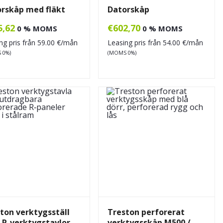
rskåp med fläkt
Datorskåp
5,62
€
602,70
0 % MOMS
0 % MOMS
ng pris från
59.00
€/mån
Leasing pris från
54.00
€/mån
 0%)
(MOMS 0%)
ton verktygsställ
Treston perforerat
R-verktygstavlor
verktygsskåp M500 /