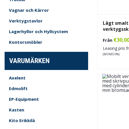
Vagnar och Kärror
Verktygstavlor
Lågt smalt
verktygss
Lagerhyllor och Hyllsystem
€
30,0
Från
Kontorsmöbler
Leasing pris 
(MOMS 0%)
VARUMÄRKEN
Axelent
Edmolift
EP-Equipment
Kasten
Kito Erikkilä