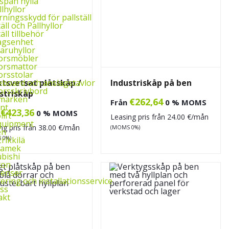
span hylla
lhyllor
ningsskydd för pallställ
täll och Pallhyllor
äll tillbehör
agsenhet
aruhyllor
orsmöbler
orsmattor
orsstolar
eboard och anslagstavlor
tsvetsat plåtskåp /
Industriskåp på ben
orsskrivbord
striskåp
märken
€
262,64
Från
0 % MOMS
nt
€
423,36
n
0 % MOMS
ift
Leasing pris från
24.00
€/mån
quipment
ng pris från
38.00
€/mån
(MOMS 0%)
en
Erikkilä
 0%)
gamek
bishi
ton
renser
ring och installationsservice
ss
akt