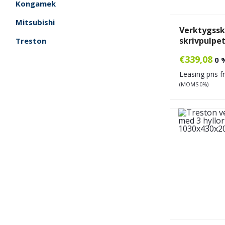
Kongamek
Mitsubishi
Verktygss
skrivpulpe
Treston
€
339,08
0 
Leasing pris 
(MOMS 0%)