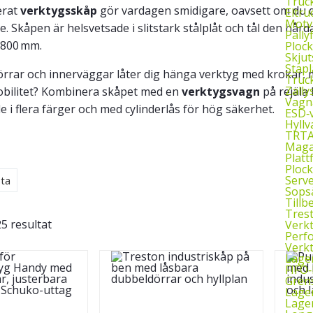
Truc
erat
verktygsskåp
gör vardagen smidigare, oavsett om du dri
Eltru
Motv
. Skåpen är helsvetsade i slitstark stålplåt och tål den hårda
Pally
r 800 mm.
Plock
Skjut
Stapl
rrar och innerväggar låter dig hänga verktyg med krokar, 
Truck
Zally
bilitet? Kombinera skåpet med en
verktygsvagn
på rejäla 
Vagn
e i flera färger och med cylinderlås för hög säkerhet.
ESD‑
Hyll
TRTA
Maga
Plat
Ploc
Serv
ta
Sops
Tillb
Tres
25 resultat
Verk
Perf
Verk
Lager
FIFO‑
Grens
Lage
Lager