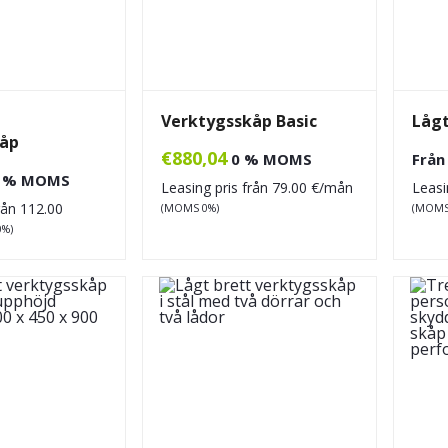
Verktygsskåp Basic
Lågt
kåp
€
880,04
0 % MOMS
Frå
 % MOMS
Leasing pris från
79.00
€/mån
Leasi
från
112.00
(MOMS 0%)
(MOMS
0%)