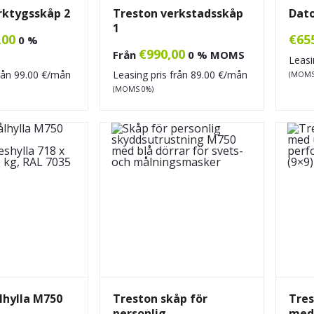
rktygsskåp 2
Treston verkstadsskåp
Dato
1
,00
€
65
0 %
€
990,00
Från
0 % MOMS
Leasi
från
99.00
€/mån
Leasing pris från
89.00
€/mån
(MOMS
(MOMS 0%)
lhylla M750
Treston skåp för
Tres
personlig
med 