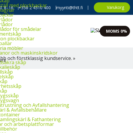
skåp
täll med plockbackar
Varukorg
l. 8–16.
+358 2 4310 400
myynti@thtt.fi
vagnar
backar
rlådor
rlådor
lådor för smådelar
MOMS 0%
imentskåp
ton plockbackar
pallar
ria möbler
banor och maskinskridskor
bb och förstklassig kundservice. »
dsäkra skåp
kalieskåp
llskåp
elskåp
skåp
rhetsskåp
kåp
tygsskåp
tygsvagn
trustning och Avfallshantering
rl & Avfallsbehållare
container
amlingskärl & Fathantering
r och arbetsplattformar
illbehör