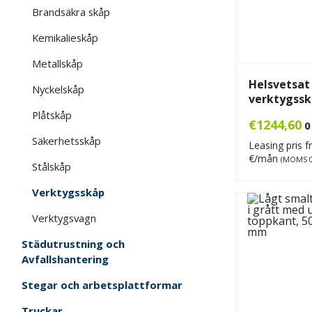
Brandsäkra skåp
Kemikalieskåp
Metallskåp
Helsvetsat
Nyckelskåp
verktygss
Plåtskåp
€
1244,60
0
Säkerhetsskåp
Leasing pris 
€/mån
(MOMS 
Stålskåp
Verktygsskåp
Verktygsvagn
Städutrustning och
Avfallshantering
Stegar och arbetsplattformar
Truckar