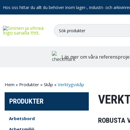
Hos oss hittar du allt du behöver inom lager-, industri- och arkivinre
Läs mer om våra referensproje
Hem
»
Produkter
»
Skåp
»
Verktygsskåp
VERK
PRODUKTER
Arbetsbord
ROBUSTA 
Arbetsmiljö