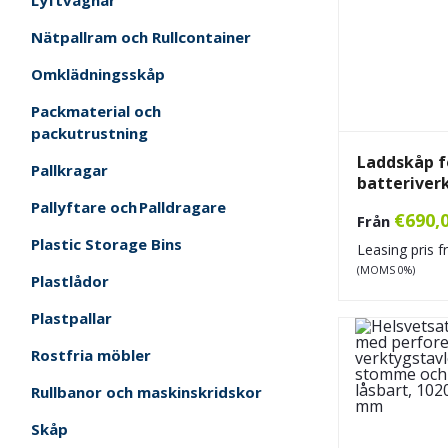
Nätpallram och Rullcontainer
Omklädningsskåp
Packmaterial och
packutrustning
Laddskåp f
Pallkragar
batteriver
Pallyftare och Palldragare
€
690,
Från
Plastic Storage Bins
Leasing pris 
(MOMS 0%)
Plastlådor
Plastpallar
Rostfria möbler
Rullbanor och maskinskridskor
Skåp