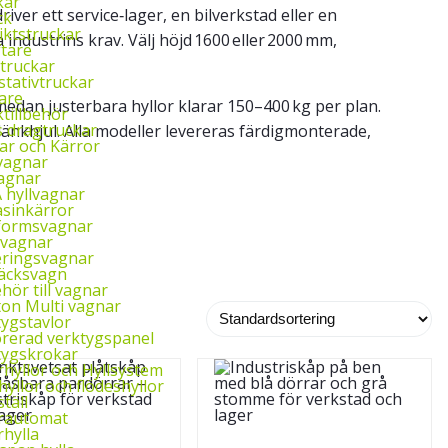
kar
ver ett service‑lager, en bilverkstad eller en
ck
iktstruckar
 industrins krav. Välj höjd 1600 eller 2000 mm,
ftare
truckar
stativtruckar
are
medan justerbara hyllor klarar
150–400 kg
per plan.
tillbehör
s dragtruckar
länkhjul. Alla modeller levereras färdigmonterade,
ar och Kärror
vagnar
vagnar
 hyllvagnar
sinkärror
tformsvagnar
kvagnar
eringsvagnar
äcksvagn
ehör till vagnar
ton Multi vagnar
tygstavlor
orerad verktygspanel
tygskrokar
hyllor och Hyllsystem
hyllor och flödeshyllor
täll
rautomat
hylla