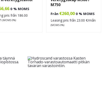
M750
66,66
0 % MOMS
€
260,00
Från
0 % MOMS
ng pris från
186.00
ån
Leasing pris från
23.00
€/mån
(MOMS 0%)
(MOMS 0%)