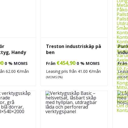
Long
Metal
Påkör
Palls
Pallst
Utdr
Småv
Kont
Kont
Kont
Whit
ör
Treston industriskåp på
Punk
Kont
ktyg, Handy
ben
indu
Varu
Axele
00
€
454,90
0 % MOMS
Från
0 % MOMS
Frå
Edmol
EP-E
från
62.00
€/mån
Leasing pris från
41.00
€/mån
Leasi
Kast
Kito 
(MOMS 0%)
(MOMS
Kon
Mitsu
Tres
Refe
Monte
Om o
Kont