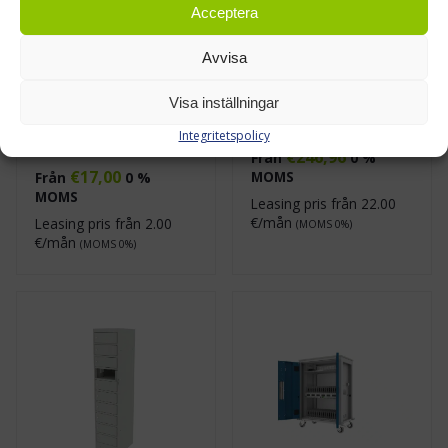
Acceptera
Avvisa
Visa inställningar
Extra hyllplan till
Arkivskåp, Handy
Integritetspolicy
Handy-skåp
€
246,96
Från
0 %
€
17,00
MOMS
Från
0 %
MOMS
Leasing pris från
22.00
€/mån
Leasing pris från
2.00
(MOMS 0%)
€/mån
(MOMS 0%)