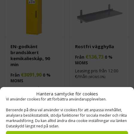
EN-godkänt
Rostfri vägghylla
brandsäkert
€
136,73
Från
0 %
kemikalieskåp, 90
MOMS
min
Leasing pris från
12.00
€
3091,90
Från
0 %
€/mån
(MOMS 0%)
MOMS
Leasing pris från
279.00
Hantera samtycke för cookies
€/mån
(MOMS 0%)
Vi använder cookies för att förbättra användarupplevelsen.
Beroende på dina val använder vi cookies för att anpassa innehållet,
analysera besöksstatistik, stödja funktioner för sociala medier och rikta
marknadsföring. Du kan alltid ändra dina cookie inställningar via länken
Dataskydd längst ned på sidan.