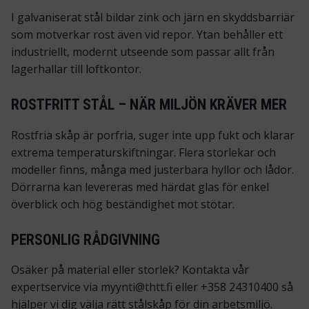
I galvaniserat stål bildar zink och järn en skydds­barriär
som motverkar rost även vid repor. Ytan behåller ett
industriellt, modernt utseende som passar allt från
lagerhallar till loft­kontor.
ROSTFRITT STÅL – NÄR MILJÖN KRÄVER MER
Rostfria skåp är porfria, suger inte upp fukt och klarar
extrema temperatur­skiftningar. Flera storlekar och
modeller finns, många med justerbara hyllor och lådor.
Dörrarna kan levereras med härdat glas för enkel
överblick och hög beständighet mot stötar.
PERSONLIG RÅDGIVNING
Osäker på material eller storlek? Kontakta vår
expertservice via
myynti@thtt.fi
eller
+358 24310400
så
hjälper vi dig välja rätt
stålskåp
för din arbets­miljö.