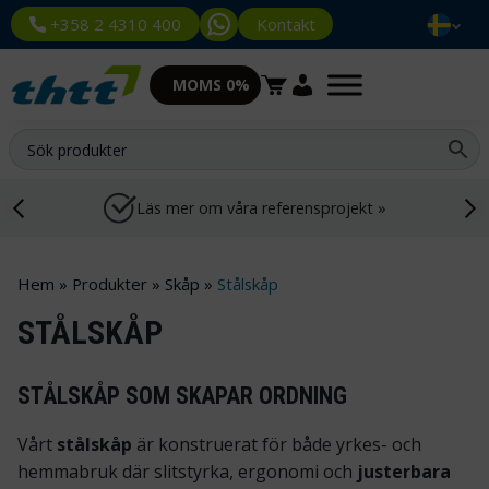
Kontakt
+358 2 4310 400
MOMS 0%
Läs mer om våra referensprojekt »
Hem
»
Produkter
»
Skåp
»
Stålskåp
STÅLSKÅP
STÅLSKÅP SOM SKAPAR ORDNING
Vårt
stålskåp
är konstruerat för både yrkes- och
hemmabruk där slitstyrka, ergonomi och
justerbara