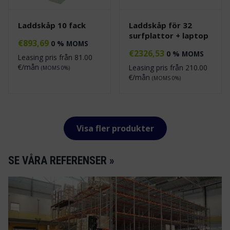
Laddskåp 10 fack
Laddskåp för 32
surfplattor + laptop
€
893,69
0 % MOMS
€
2326,53
0 % MOMS
Leasing pris från
81.00
€/mån
Leasing pris från
210.00
(MOMS 0%)
€/mån
(MOMS 0%)
Visa fler produkter
SE VÅRA REFERENSER »