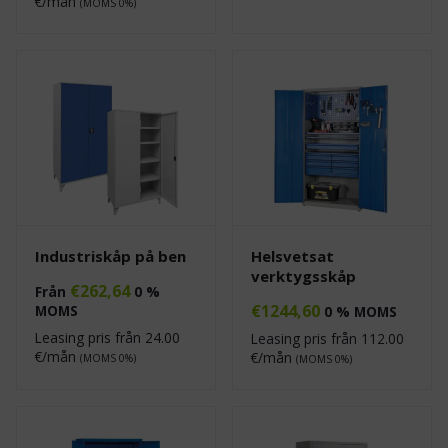
€/mån
(MOMS 0%)
Industriskåp på ben
Helsvetsat
verktygsskåp
€
262,64
Från
0 %
€
1244,60
MOMS
0 % MOMS
Leasing pris från
24.00
Leasing pris från
112.00
€/mån
€/mån
(MOMS 0%)
(MOMS 0%)