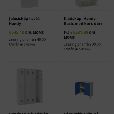
Jalusiskåp i stål,
Klädskåp, Handy
Handy
Basic med kort dörr
€
545,10
€
331,99
0 % MOMS
Från
0 %
MOMS
Leasing pris från
49.00
€/mån
Leasing pris från
30.00
(MOMS 0%)
€/mån
(MOMS 0%)
Handy Ewo klädskåp
Lågt arkivskåp på