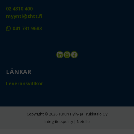
02 4310 400
myynti@thtt.fi
041 731 9683
LinkedIn
Instagram
Facebook
LÄNKAR
Leveransvillkor
Copyright © 2026 Turun Hylly- ja Trukkitalo Oy
Integritetspolicy
|
Netello