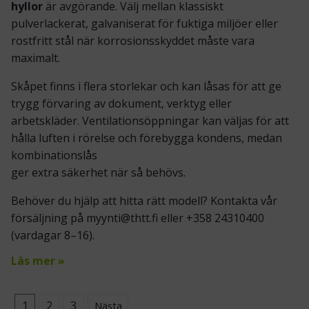
hyllor
är avgörande. Välj mellan klassiskt
pulverlackerat,
galvaniserat
för fuktiga miljöer eller
rostfritt
stål när korrosionsskyddet måste vara
maximalt.
Skåpet finns i flera storlekar och kan låsas för att ge
trygg förvaring av dokument, verktyg eller
arbetskläder. Ventilations­­öppningar kan väljas för att
hålla luften i rörelse och förebygga kondens, medan
kombinations­lås
ger extra säkerhet när så behövs.
Behöver du hjälp att hitta rätt modell? Kontakta vår
försäljning på
myynti@thtt.fi
eller
+358 24310400
(vardagar 8–16).
Läs mer »
1
2
3
Nästa