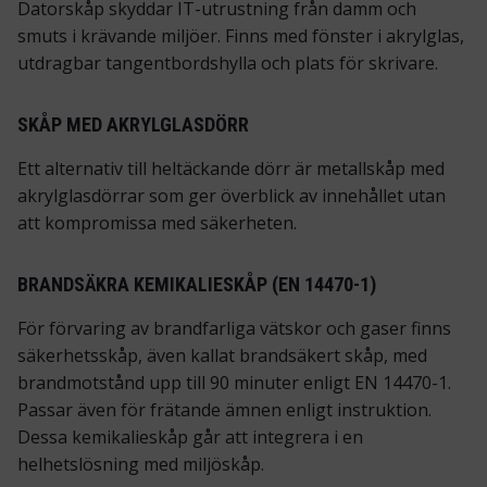
Datorskåp skyddar IT-utrustning från damm och
smuts i krävande miljöer. Finns med fönster i akrylglas,
utdragbar tangentbordshylla och plats för skrivare.
SKÅP MED AKRYLGLASDÖRR
Ett alternativ till heltäckande dörr är metallskåp med
akrylglasdörrar som ger överblick av innehållet utan
att kompromissa med säkerheten.
BRANDSÄKRA KEMIKALIESKÅP (EN 14470-1)
För förvaring av brandfarliga vätskor och gaser finns
säkerhetsskåp, även kallat brandsäkert skåp, med
brandmotstånd upp till 90 minuter enligt EN 14470-1.
Passar även för frätande ämnen enligt instruktion.
Dessa kemikalieskåp går att integrera i en
helhetslösning med miljöskåp.