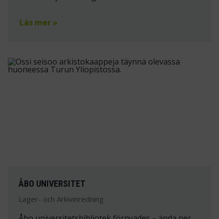
Läs mer »
ÅBO UNIVERSITET
Lager- och Arkivinredning
Åbo universitetsbibliotek förnyades – ända ner