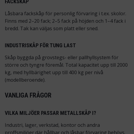
FACKSKÅP
Låsbara fackskåp för personlig förvaring i t.ex. skolor.
Finns med 2–20 fack; 2–5 fack på höjden och 1–4 fack i
bredd. Tak kan väljas som platt eller sned.
INDUSTRISKÅP FÖR TUNG LAST
Skåp byggda på grovstegs- eller pallhyllsystem för
större och tyngre föremål. Total kapacitet upp till 2000
kg, med hyllbärighet upp till 400 kg per nivå
(modellberoende).
VANLIGA FRÅGOR
VILKA MILJÖER PASSAR METALLSKÅP I?
Industri, lager, verkstad, kontor och andra
proffsmiljöer där hållbar och låsbar förvaring behövs.