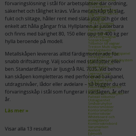
förvaringslösning i stål för arbetsplatser där ordning,
Staplare
Trucktillbehör
Zallys dragtruckar
säkerhet och tålighet krävs. Våra metallskåp tål slag,
Vagnar och Kärror
ESD‑vagnar
fukt och slitage, håller rent med släta ytor och gör det
Hyllvagnar
TRTA hyllvagnar
enkelt att hålla gångar fria. Hyllplanen är justerbara
Magasinkärror
Plattformsvagnar
och finns med bärighet 80, 150 eller upp till 400 kg per
Plockvagnar
Serveringsvagnar
Sopsäcksvagn
hylla beroende på modell.
Tillbehör till vagnar
Treston Multi vagnar
Verktygstavlor
Metallskåpen levereras alltid färdigmonterade för
Perforerad verktygspanel
Verktygskrokar
Lagerhyllor och Hyllsystem
snabb driftsättning. Välj sockel med ställfötter eller
FIFO‑hyllor och
flödeshyllor
ben. Standardfärgen är ljusgrå RAL 7035. Vid behov
Grenställ
Lagerautomat
kan skåpen kompletteras med perforerad bakpanel,
Lagerhylla
Longspan hylla
utdragsnivåer, lådor eller avdelare – så bygger du ett
Metallhyllor
Påkörningsskydd för
pallställ
förvaringsskåp i stål som fungerar i vardagen, år efter
Pallställ och Pallhyllor
Pallställ tillbehör
år.
Utdragsenhet
Småvaruhyllor
Kontorsmöbler
Läs mer »
Kontorsmattor
Kontorsstolar
Whiteboard och
anslagstavlor
Kontorsskrivbord
Varumärken
Visar alla 13 resultat
Axelent
Edmolift