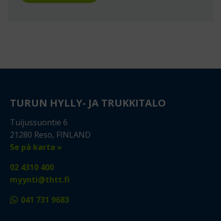
TURUN HYLLY- JA TRUKKITALO
Tuijussuontie 6
21280 Reso, FINLAND
Se på karta »
02 4310 400
myynti@thtt.fi
041 731 9683