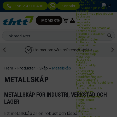
Plastic Storage Bins
Plastlådor
Kontakt
+358 2 4310 400
Återvunnen plast back
Backskåp
Backställ med plockbackar
Backvagnar
Eurobackar
MOMS 0%
Lagerlådor
Lagerlådor
Plocklådor för smådelar
Sortimentskåp
Treston plockbackar
Plastpallar
Rostfria möbler
Rullbanor och
maskinskridskor
Skåp
Läs mer om våra referensprojekt »
Brandsäkra skåp
Kemikalieskåp
Metallskåp
Nyckelskåp
Plåtskåp
Säkerhetsskåp
Hem
»
Produkter
»
Skåp
»
Metallskåp
Stålskåp
Verktygsskåp
Verktygsvagn
Städutrustning och
METALLSKÅP
Avfallshantering
Sopkärl & Avfallsbehållare
Tippcontainer
Uppsamlingskärl &
Fathantering
METALLSKÅP FÖR INDUSTRI, VERKSTAD OCH
Stegar och
arbetsplattformar
Stegtillbehör
LAGER
Truckar
Eltruck
Motviktstruckar
Pallyftare
Ett metallskåp är en robust och låsbar
Plocktruckar
Skjutstativtruckar