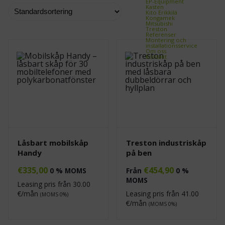
EP-Equipment
Kasten
Kito Erikkilä
Kongamek
Mitsubishi
Treston
Referenser
Montering och
installationsservice
Om oss
Kontakt
Låsbart mobilskåp
Treston industriskåp
Handy
på ben
€
335,00
€
454,90
0 % MOMS
Från
0 %
MOMS
Leasing pris från
30.00
€/mån
Leasing pris från
41.00
(MOMS 0%)
€/mån
(MOMS 0%)