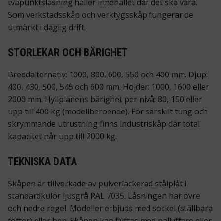
tvåpunktslåsning håller innehållet där det ska vara.
Som verkstadsskåp och verktygsskåp fungerar de
utmärkt i daglig drift.
STORLEKAR OCH BÄRIGHET
Breddalternativ: 1000, 800, 600, 550 och 400 mm. Djup:
400, 430, 500, 545 och 600 mm. Höjder: 1000, 1600 eller
2000 mm. Hyllplanens bärighet per nivå: 80, 150 eller
upp till 400 kg (modellberoende). För särskilt tung och
skrymmande utrustning finns industriskåp där total
kapacitet når upp till 2000 kg.
TEKNISKA DATA
Skåpen är tillverkade av pulverlackerad stålplåt i
standardkulör ljusgrå RAL 7035. Låsningen har övre
och nedre regel. Modeller erbjuds med sockel (ställbara
fötter) eller ben. Skåpen kan flyttas med pallyftare eller