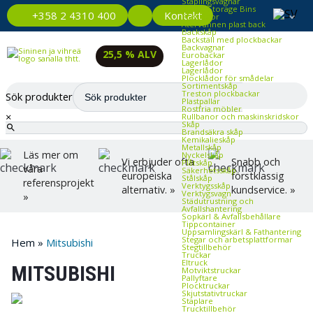
Staplingsvagnar
Plastic Storage Bins
Kontakt
+358 2 4310 400
Plastlådor
Återvunnen plast back
Backskåp
Backställ med plockbackar
Backvagnar
25,5 % ALV
Eurobackar
Lagerlådor
Lagerlådor
Plocklådor för smådelar
Sortimentskåp
Treston plockbackar
Sök produkter
Plastpallar
Rostfria möbler
×
Rullbanor och maskinskridskor
Skåp
Brandsäkra skåp
Kemikalieskåp
Metallskåp
Läs mer om
Nyckelskåp
Vi erbjuder ofta
Snabb och
Plåtskåp
våra
Säkerhetsskåp
europeiska
förstklassig
Stålskåp
referensprojekt
Verktygsskåp
alternativ. »
kundservice. »
Verktygsvagn
»
Städutrustning och
Avfallshantering
Sopkärl & Avfallsbehållare
Tippcontainer
Uppsamlingskärl & Fathantering
Stegar och arbetsplattformar
Hem
»
Mitsubishi
Stegtillbehör
Truckar
Eltruck
MITSUBISHI
Motviktstruckar
Pallyftare
Plocktruckar
Skjutstativtruckar
Staplare
Trucktillbehör