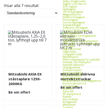
Zallys dragtruckar
Vagnar och Kärror
Visar alla 7 resultat
ESD‑vagnar
Hyllvagnar
TRTA hyllvagnar
Magasinkärror
Plattformsvagnar
Plockvagnar
Serveringsvagnar
Sopsäcksvagn
Tillbehör till vagnar
Treston Multi vagnar
Verktygstavlor
Perforerad verktygspanel
Verktygskrokar
Lagerhyllor och Hyllsystem
FIFO‑hyllor och flödeshyllor
Grenställ
Lagerautomat
Lagerhylla
Longspan hylla
Metallhyllor
Påkörningsskydd för pallställ
Pallställ och Pallhyllor
Pallställ tillbehör
Utdragsenhet
Småvaruhyllor
Kontorsmöbler
Mitsubishi AXiA EX
Mitsubishi eldrivna
Kontorsmattor
Kontorsstolar
ståstaplare 1250-
motviktstruckar
Whiteboard och anslagstavlor
2000KG
Kontorsskrivbord
Varumärken
Be om offert
Axelent
Edmolift
Be om offert
EP-Equipment
Kasten
Kito Erikkilä
Kongamek
Mitsubishi
Treston