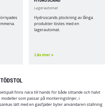
HYDROSCAND
Lagerautomat
 förnyades
Hydroscands plockning av långa
rymmena.
produkter löstes med en
lagerautomat.
Läs mer »
STÖDSTOL
spall finns nära till hands för både sittande och halvt
 modeller som passar på monteringslinjer, i
h sänkas lätt med en gasfjäder byter användaren ställning