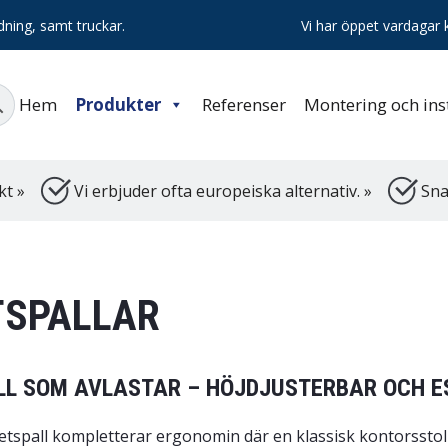
dning, samt truckar.
Vi har öppet vardagar k
Hem
Produkter
Referenser
Montering och inst
kt »
Vi erbjuder ofta europeiska alternativ. »
Sna
TSPALLAR
LL SOM AVLASTAR – HÖJDJUSTERBAR OCH E
betspall kompletterar ergonomin där en klassisk kontorsstol