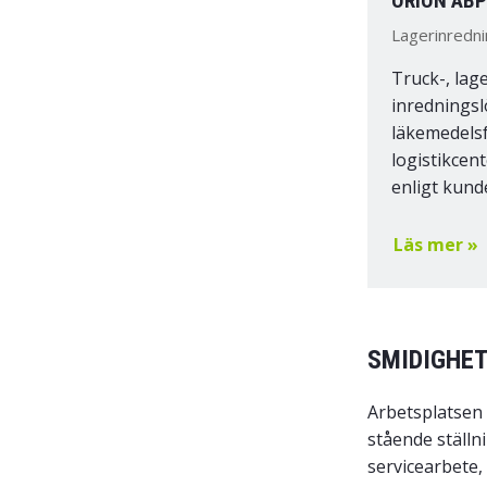
ORION AB
Lagerinredni
Truck-, lag
inredningsl
läkemedels
logistikcen
enligt kund
Läs mer »
SMIDIGHE
Arbetsplatsen 
stående ställn
servicearbete,