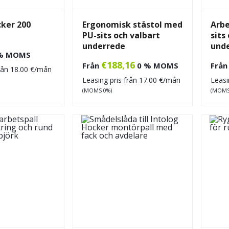
cker 200
Ergonomisk ståstol med
Arbe
PU-sits och valbart
sits
underrede
und
% MOMS
€
188,16
Från
0 % MOMS
Frå
från
18.00
€/mån
Leasing pris från
17.00
€/mån
Leasi
(MOMS 0%)
(MOMS