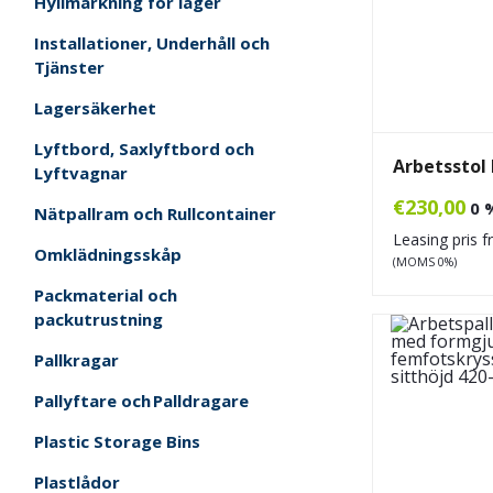
Hyllmärkning för lager
Installationer, Underhåll och
Tjänster
Lagersäkerhet
Lyftbord, Saxlyftbord och
Arbetsstol 
Lyftvagnar
€
230,00
0 
Nätpallram och Rullcontainer
Leasing pris 
Omklädningsskåp
(MOMS 0%)
Packmaterial och
packutrustning
Pallkragar
Pallyftare och Palldragare
Plastic Storage Bins
Plastlådor