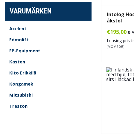
VARUMÄRKEN
Intolog Ho
åkstol
Axelent
€
195,00
0 
Edmolift
Leasing pris 
(MOMS 0%)
EP-Equipment
Kasten
Kito Erikkilä
Kongamek
Mitsubishi
Treston