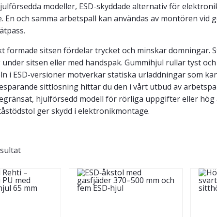
hjulförsedda modeller, ESD-skyddade alternativ för elektro
. En och samma arbetspall kan användas av montören vid go
ätpass.
 formade sitsen fördelar trycket och minskar domningar. St
 under sitsen eller med handspak. Gummihjul rullar tyst och
eln i ESD-versioner motverkar statiska urladdningar som k
besparande sittlösning hittar du den i vårt utbud av arbetspa
gränsat, hjulförsedd modell för rörliga uppgifter eller hög
tåstödstol ger skydd i elektronikmontage.
esultat