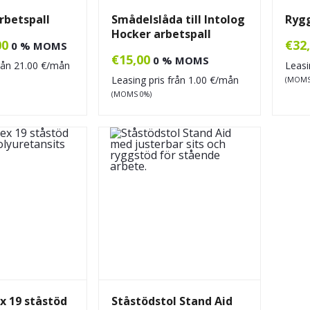
rbetspall
Smådelslåda till Intolog
Rygg
Hocker arbetspall
00
€
32
0 % MOMS
€
15,00
0 % MOMS
från
21.00
€/mån
Leasi
Leasing pris från
1.00
€/mån
(MOMS
(MOMS 0%)
x 19 ståstöd
Ståstödstol Stand Aid