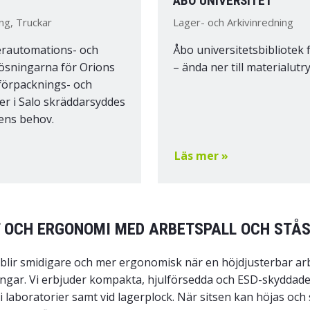
P
ÅBO UNIVERSITET
ng, Truckar
Lager- och Arkivinredning
erautomations- och
Åbo universitetsbibliotek
ösningarna för Orions
– ända ner till materialut
förpacknings- och
ter i Salo skräddarsyddes
ens behov.
Läs mer »
T OCH ERGONOMI MED ARBETSPALL OCH STÅ
blir smidigare och mer ergonomisk när en höjdjusterbar arbet
ingar. Vi erbjuder kompakta, hjulförsedda och ESD-skyddade
 i laboratorier samt vid lagerplock. När sitsen kan höjas oc