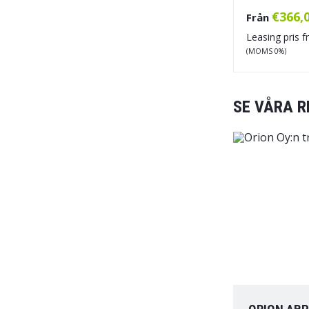
€
366,
Från
Leasing pris 
(MOMS 0%)
SE VÅRA R