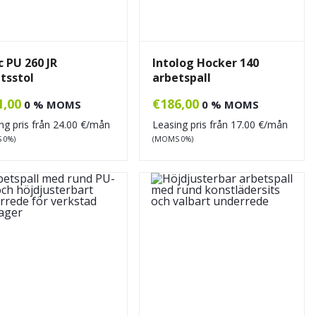
c PU 260 JR
Intolog Hocker 140
tsstol
arbetspall
1,00
€
186,00
0 % MOMS
0 % MOMS
ng pris från
24.00
€/mån
Leasing pris från
17.00
€/mån
 0%)
(MOMS 0%)