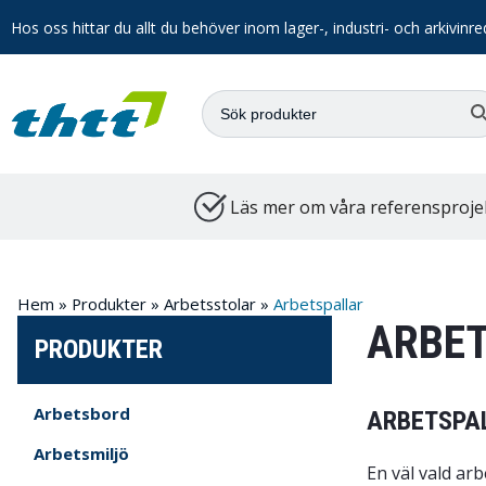
Hos oss hittar du allt du behöver inom lager-, industri- och arkivinre
Läs mer om våra referensproje
Hem
»
Produkter
»
Arbetsstolar
»
Arbetspallar
ARBE
PRODUKTER
Arbetsbord
ARBETSPA
Arbetsmiljö
En väl vald ar