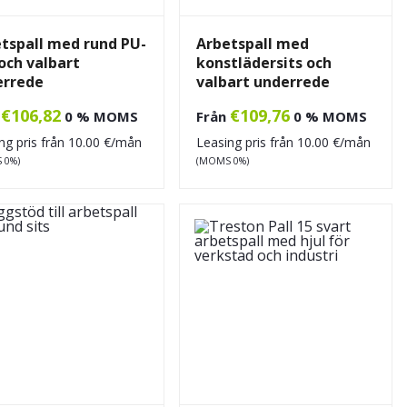
tspall med rund PU-
Arbetspall med
 och valbart
konstlädersits och
errede
valbart underrede
€
106,82
€
109,76
n
0 % MOMS
Från
0 % MOMS
ng pris från
10.00
€/mån
Leasing pris från
10.00
€/mån
 0%)
(MOMS 0%)