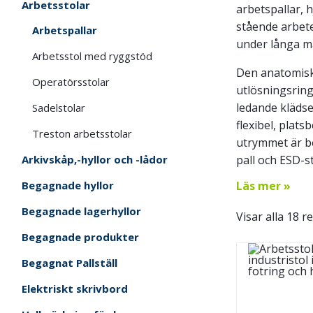
Arbetsstolar
arbetspallar, 
stående arbete
Arbetspallar
under långa m
Arbetsstol med ryggstöd
Den anatomiskt
Operatörsstolar
utlösningsring
ledande kläds
Sadelstolar
flexibel, plats
Treston arbetsstolar
utrymmet är be
pall och ESD-s
Arkivskåp,-hyllor och -lådor
Läs mer »
Begagnade hyllor
Begagnade lagerhyllor
Visar alla 18 r
Begagnade produkter
Begagnat Pallställ
Elektriskt skrivbord