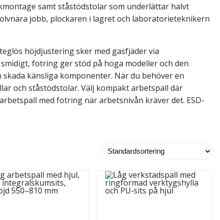
nikmontage samt ståstödstolar som underlättar halvt
lvnära jobb, plockaren i lagret och laboratorieteknikern
eglös höjdjustering sker med gasfjäder via
 smidigt, fotring ger stöd på höga modeller och den
an skada känsliga komponenter. När du behöver en
llar och ståstödstolar. Välj kompakt arbetspall där
 arbetspall med fotring när arbetsnivån kräver det. ESD-