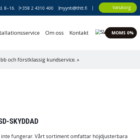
Varukorg
l. 8–16.
+358 2 4310 400
myynti@thtt.fi
allationsservice
Om oss
Kontakt
MOMS 0%
bb och förstklassig kundservice. »
SD-SKYDDAD
 inte fungerar. Vårt sortiment omfattar höjdjusterbara