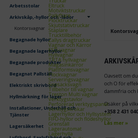
Truckar
Eltruck
Arbetsstolar
Motviktstruckar
Pallyftare
Arkivskåp,-hyllor och -lådor
Plocktruckar
Skjutstativtruckar
Kontorsvagnar
Staplare
Kontorsva
Trucktillbehör
Begagnade hyllor
Zallys dragtruckar
Vagnar och Kärror
ESD‑vagnar
Begagnade lagerhyllor
Hyllvagnar
TRTA hyllvagnar
ARKIVSKÅP
Begagnade produkter
Magasinkärror
Plattformsvagnar
Begagnat Pallställ
Plockvagnar
Oavsett om du 
Serveringsvagnar
och O för effe
Sopsäcksvagn
Elektriskt skrivbord
Tillbehör till vagnar
dammfria och lä
Treston Multi vagnar
Hyllmärkning för lager
Verktygstavlor
Osäker på vilk
Perforerad verktygspanel
Installationer, Underhåll och
Verktygskrokar
+358 2 431 04
Lagerhyllor och Hyllsystem
Tjänster
FIFO‑hyllor och flödeshyllor
Läs mer »
Grenställ
Lagersäkerhet
Lagerautomat
Lagerhylla
Lyftbord, Saxlyftbord och