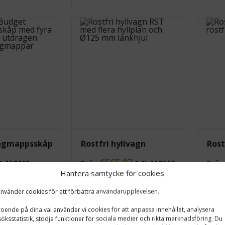
ngmappsskåp
Rostfri hyllvagn
Rost
€
565,97
% MOMS
Från
0 % MOMS
Frå
Hantera samtycke för cookies
från
43.00
€/mån
Leasing pris från
51.00
€/mån
Leasi
(MOMS 0%)
(MOMS
använder cookies för att förbättra användarupplevelsen.
oende på dina val använder vi cookies för att anpassa innehållet, analysera
öksstatistik, stödja funktioner för sociala medier och rikta marknadsföring. Du