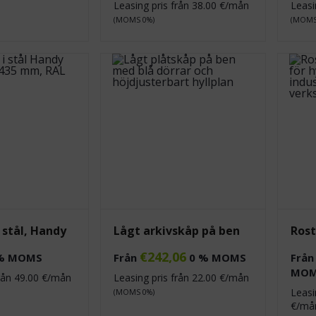
Leasing pris från
38.00
€/mån
Leasi
(MOMS 0%)
(MOMS
i stål, Handy
Lågt arkivskåp på ben
Rost
€
242,06
% MOMS
Från
0 % MOMS
Frå
MO
från
49.00
€/mån
Leasing pris från
22.00
€/mån
Leasi
(MOMS 0%)
€/m