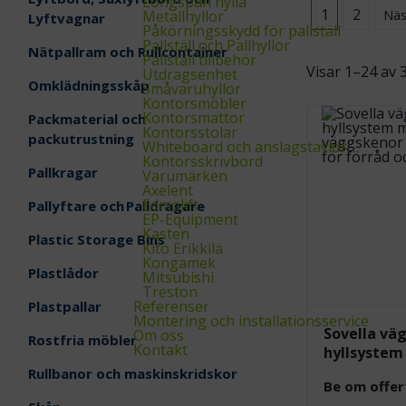
Longspan hylla
1
2
Näs
Metallhyllor
Lyftvagnar
Påkörningsskydd för pallställ
Pallställ och Pallhyllor
Nätpallram och Rullcontainer
Pallställ tillbehör
Visar 1–24 av 
Utdragsenhet
Omklädningsskåp
Småvaruhyllor
Kontorsmöbler
Kontorsmattor
Packmaterial och
Kontorsstolar
packutrustning
Whiteboard och anslagstavlor
Kontorsskrivbord
Pallkragar
Varumärken
Axelent
Edmolift
Pallyftare och Palldragare
EP-Equipment
Kasten
Plastic Storage Bins
Kito Erikkilä
Kongamek
Plastlådor
Mitsubishi
Treston
Referenser
Plastpallar
Montering och installationsservice
Sovella v
Om oss
Rostfria möbler
Kontakt
hyllsystem
Rullbanor och maskinskridskor
Be om offer