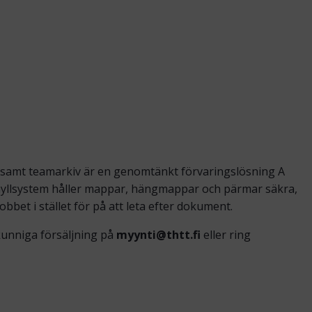
ensamt teamarkiv är en genomtänkt förvaringslösning A
 hyllsystem håller mappar, hängmappar och pärmar säkra,
bbet i stället för på att leta efter dokument.
kunniga försäljning på
myynti@thtt.fi
eller ring