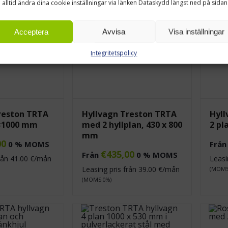
 alltid ändra dina cookie inställningar via länken Dataskydd längst ned på sidan
Acceptera
Avvisa
Visa inställningar
Integritetspolicy
reston TRTA
Hyllvagn Treston TRTA
Hyll
0×1000 mm
med 2 hyllplan, 430 x 800
2 pl
mm
00
0 % MOMS
Frå
€
435,00
Från
0 % MOMS
från
41.00
€/mån
Leasi
Leasing pris från
39.00
€/mån
(MOMS
(MOMS 0%)