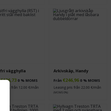
fri vägghylla
Arkivskåp, Handy
€
136,73
€
246,96
n
0 % MOMS
Från
0 % MOMS
ng pris från
12.00
€/mån
Leasing pris från
22.00
€/mån
 0%)
(MOMS 0%)