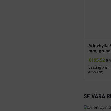
Arkivhylla 
mm, grund
€
195,52
0 
Leasing pris 
(MOMS 0%)
SE VÅRA R