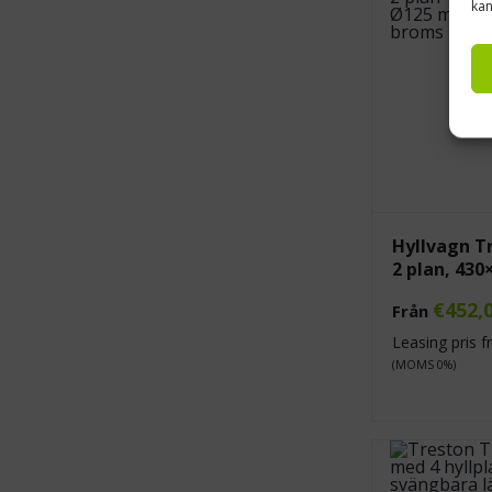
kan
Hyllvagn T
2 plan, 43
€
452,
Från
Leasing pris 
(MOMS 0%)