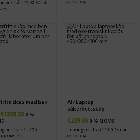
ng pris från
24.00
€/mån
(MOMS 0%)
 0%)
fritt skåp med ben
Air Laptop
säkerhetsskåp
€
1293,25
n
0 %
€
229,00
MS
0 % MOMS
ng pris från
117.00
Leasing pris från
21.00
€/mån
ån
(MOMS 0%)
(MOMS 0%)