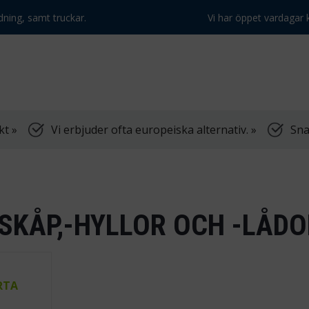
dning, samt truckar.
Vi har öppet vardagar k
kt »
Vi erbjuder ofta europeiska alternativ. »
Sna
SKÅP,-HYLLOR OCH -LÅDO