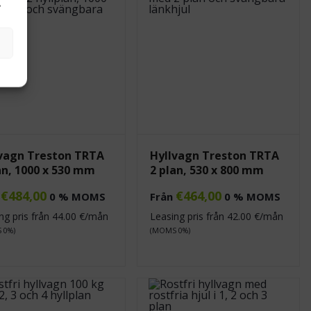
.
vagn Treston TRTA
Hyllvagn Treston TRTA
an, 1000 x 530 mm
2 plan, 530 x 800 mm
€
484,00
€
464,00
n
0 % MOMS
Från
0 % MOMS
ng pris från
44.00
€/mån
Leasing pris från
42.00
€/mån
 0%)
(MOMS 0%)