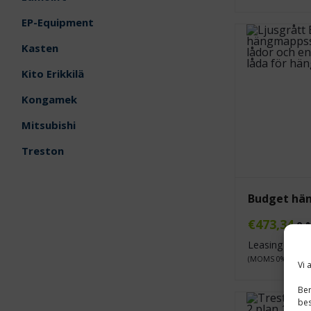
EP-Equipment
Kasten
Kito Erikkilä
Kongamek
Mitsubishi
Treston
Budget hä
€
473,34
0 
Leasing pris 
(MOMS 0%)
Vi 
Ber
bes