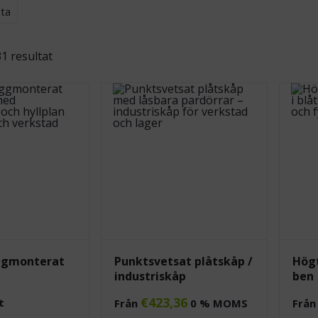
ta
31 resultat
äggmonterat
Punktsvetsat plåtskåp /
Hög
industriskåp
ben
€
423,36
t
Från
0 % MOMS
Frå