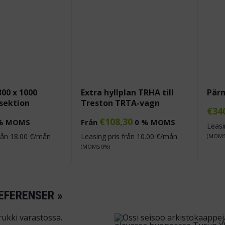
300 x 1000
Extra hyllplan TRHA till
Pär
sektion
Treston TRTA-vagn
€
34
€
108,30
% MOMS
Från
0 % MOMS
Leasi
från
18.00
€/mån
Leasing pris från
10.00
€/mån
(MOMS
(MOMS 0%)
EFERENSER »