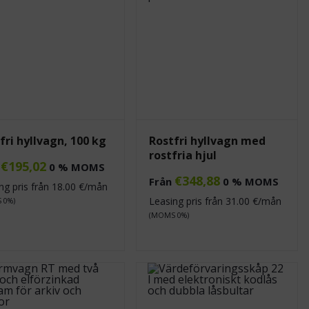
fri hyllvagn, 100 kg
Rostfri hyllvagn med
rostfria hjul
€
195,02
n
0 % MOMS
€
348,88
Från
0 % MOMS
ng pris från
18.00
€/mån
Leasing pris från
31.00
€/mån
 0%)
(MOMS 0%)