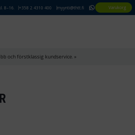
Varukorg
l. 8–16.
+358 2 4310 400
myynti@thtt.fi
bb och förstklassig kundservice. »
R