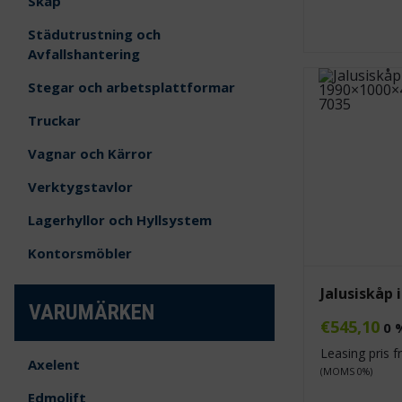
Skåp
Städutrustning och
Avfallshantering
Stegar och arbetsplattformar
Truckar
Vagnar och Kärror
Verktygstavlor
Lagerhyllor och Hyllsystem
Kontorsmöbler
Jalusiskåp 
VARUMÄRKEN
€
545,10
0 
Leasing pris 
Axelent
(MOMS 0%)
Edmolift