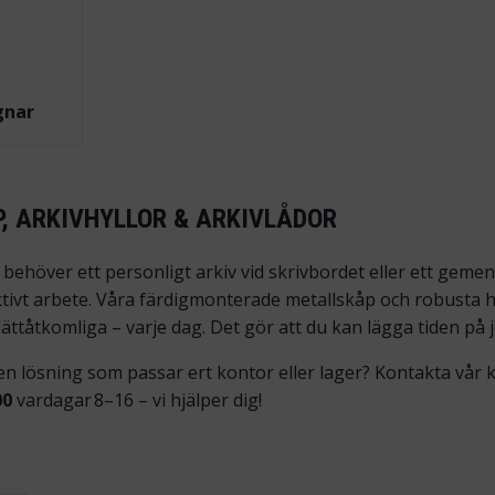
gnar
, ARKIVHYLLOR & ARKIVLÅDOR
behöver ett personligt arkiv vid skrivbordet eller ett gem
ktivt arbete. Våra färdigmonterade metallskåp och robusta
ttåtkomliga – varje dag. Det gör att du kan lägga tiden på jo
en lösning som passar ert kontor eller lager? Kontakta vår 
00
vardagar 8–16 – vi hjälper dig!