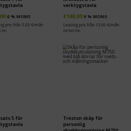
tygstavla
verktygstavla
,00
€
148,00
0 % MOMS
0 % MOMS
ng pris från
5.00
€/mån
Leasing pris från
13.00
€/mån
 0%)
(MOMS 0%)
sats 5 för
Treston skåp för
tygstavla
personlig
skyddsutrustning M750