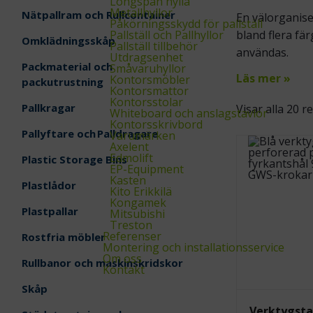
Longspan hylla
Metallhyllor
Nätpallram och Rullcontainer
En välorganise
Påkörningsskydd för pallställ
Pallställ och Pallhyllor
bland flera fär
Omklädningsskåp
Pallställ tillbehör
användas.
Utdragsenhet
Packmaterial och
Småvaruhyllor
Läs mer »
Kontorsmöbler
packutrustning
Kontorsmattor
Kontorsstolar
Pallkragar
Visar alla 20 r
Whiteboard och anslagstavlor
Kontorsskrivbord
Pallyftare och Palldragare
Varumärken
Axelent
Edmolift
Plastic Storage Bins
EP-Equipment
Kasten
Plastlådor
Kito Erikkilä
Kongamek
Plastpallar
Mitsubishi
Treston
Referenser
Rostfria möbler
Montering och installationsservice
Om oss
Rullbanor och maskinskridskor
Kontakt
Skåp
Verktygsta