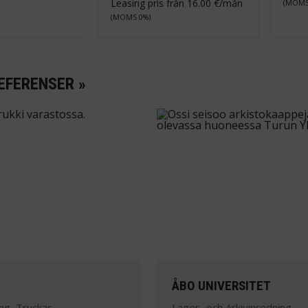
Leasing pris från
16.00
€/mån
(MOMS
(MOMS 0%)
EFERENSER »
P
ÅBO UNIVERSITET
ng, Truckar
Lager- och Arkivinredning