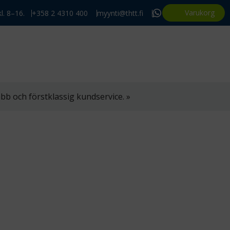
Varukorg
l. 8–16.
+358 2 4310 400
myynti@thtt.fi
bb och förstklassig kundservice. »