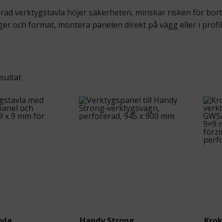
rad verktygstavla höjer säkerheten, minskar risken för bortt
ger och format, montera panelen direkt på vägg eller i profils
esultat
vla
Handy Strong
Krok