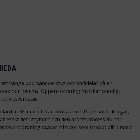
 REDA
om att hänga upp handverktyg och smådelar på en
je sak hör hemma. Öppen förvaring minskar onödigt
r serviceverkstad.
tandarden 38 mm och kan utökas med R‑konsoler, korgar,
har exakt det utrymme och den arbetsprocess du har.
onsekvent ordning sparar minuter som snabbt blir timmar