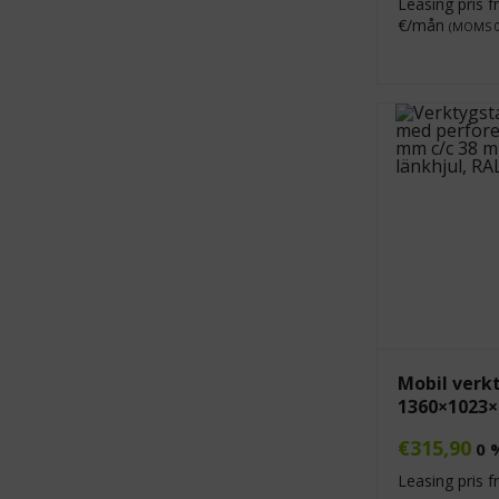
Leasing pris 
€/mån
(MOMS 
Mobil verk
1360×1023
€
315,90
0 
Leasing pris 