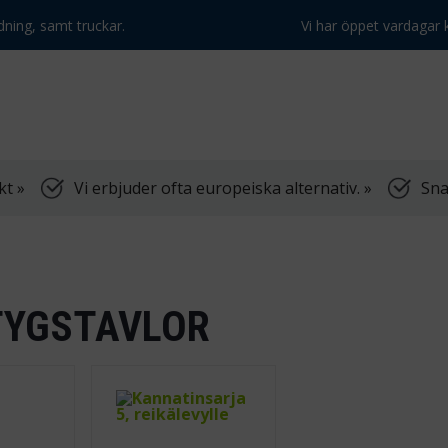
dning, samt truckar.
Vi har öppet vardagar k
kt »
Vi erbjuder ofta europeiska alternativ. »
Sna
TYGSTAVLOR