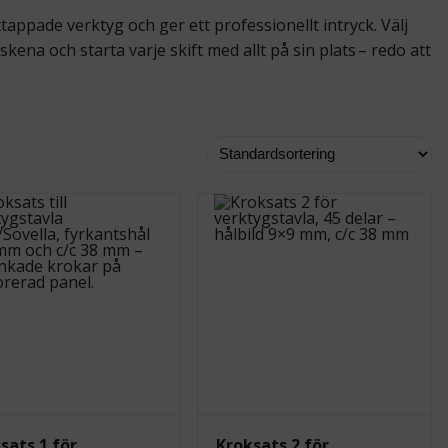
appade verktyg och ger ett professionellt intryck. Välj
kena och starta varje skift med allt på sin plats – redo att
sats 1 för
Kroksats 2 för