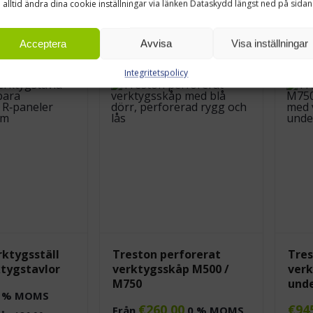
 alltid ändra dina cookie inställningar via länken Dataskydd längst ned på sidan
% MOMS
Leasing pris från
61.00
€/mån
Leasi
från
72.00
€/mån
(MOMS 0%)
(MOMS
Acceptera
Avvisa
Visa inställningar
Integritetspolicy
rktygsställ
Treston perforerat
Tres
tygstavlor
verktygsskåp M500 /
verk
M750
unde
 % MOMS
€
260,00
€
94
Från
0 % MOMS