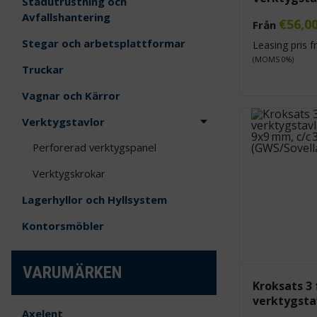
Städutrustning och
Avfallshantering
€
56,0
Från
Stegar och arbetsplattformar
Leasing pris 
(MOMS 0%)
Truckar
Vagnar och Kärror
Verktygstavlor
Perforerad verktygspanel
Verktygskrokar
Lagerhyllor och Hyllsystem
Kontorsmöbler
VARUMÄRKEN
Kroksats 3 
verktygsta
Axelent