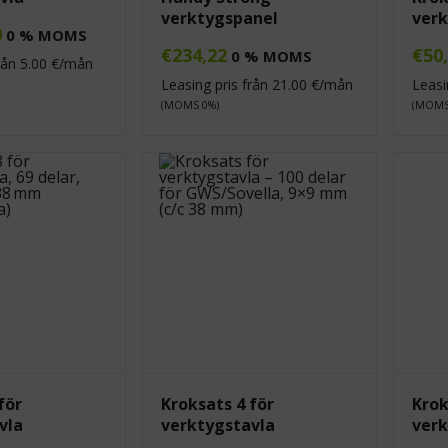
verktygspanel
verk
0
0 % MOMS
€
234,22
€
50
0 % MOMS
från
5.00
€/mån
Leasing pris från
21.00
€/mån
Leasi
(MOMS 0%)
(MOMS
för
Kroksats 4 för
Krok
vla
verktygstavla
verk