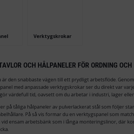
d
anel
Verktygskrokar
AVLOR OCH HÅLPANELER FÖR ORDNING OCH
 är den snabbaste vägen till ett prydligt arbetsflöde. Gen
lpanel med anpassade verktygskrokar ser du direkt var var
gör värdefull tid, oavsett om du arbetar i industri, lager elle
r på tåliga hålpaneler av pulverlackerat stål som följer s
abelhållare. På så vis formar du en verktygspanel som matc
a vid ensam arbetsbänk som i långa monteringslinor, där k
cka.