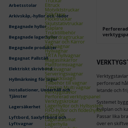
Truckar
Eltruck
Arbetsstolar
Motviktstruckar
Pallyftare
Arkivskåp,-hyllor och -lådor
Plocktruckar
Skjutstativtruckar
Begagnade hyllor
Staplare
Perforera
Trucktillbehör
verktygsp
Begagnade lagerhyllor
Zallys dragtruckar
Vagnar och Kärror
ESD‑vagnar
Begagnade produkter
Hyllvagnar
TRTA hyllvagnar
Begagnat Pallställ
Magasinkärror
VERKTYGST
Plattformsvagnar
Elektriskt skrivbord
Plockvagnar
Serveringsvagnar
Verktygstavlan
Sopsäcksvagn
Hyllmärkning för lager
Tillbehör till vagnar
perforerad hå
Treston Multi vagnar
Installationer, Underhåll och
letande och fri
Verktygstavlor
Tjänster
Perforerad verktygspanel
Verktygskrokar
Systemet bygge
Lagerhyllor och Hyllsystem
Lagersäkerhet
hyllplan och k
FIFO‑hyllor och flödeshyllor
Grenställ
Passar lika br
Lyftbord, Saxlyftbord och
Lagerautomat
över en skiftve
Lyftvagnar
Lagerhylla