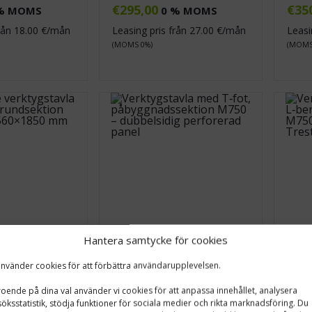
€
295,00
€
35
% MOMS
0 % MOMS
från
18.00
€/mån
Leasing pris från
27.00
€/mån
Leasi
(MOMS 0%)
(MOMS
Hantera samtycke för cookies
använder cookies för att förbättra användarupplevelsen.
vla
Verktygstavla T‑fot,
Verk
T‑fot,
påbyggnadssektion
till
oende på dina val använder vi cookies för att anpassa innehållet, analysera
on
öksstatistik, stödja funktioner för sociala medier och rikta marknadsföring. Du
€
680,00
€
67
0 % MOMS