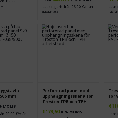
från
186.00
Leasing pris från
23.00
€/mån
Leasi
0%)
(MOMS 0%)
(MOMS
tygstavla
Perforerad panel med
Tres
×505 mm
upphängningsskena för
för 
Treston TPB och TPH
€
11
% MOMS
€
173,50
0 % MOMS
från
29.00
€/mån
Leasi