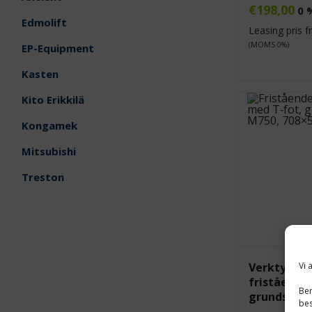
€
198,00
0 
Edmolift
Leasing pris 
(MOMS 0%)
EP-Equipment
Kasten
Kito Erikkilä
Kongamek
Mitsubishi
Treston
Vi 
Verktygsta
fristående 
Ber
grundsekti
bes