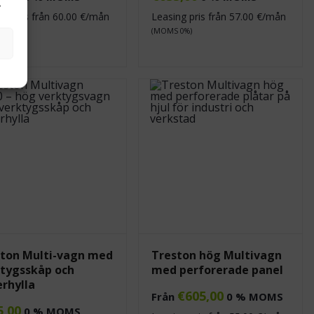
.
ng pris från
60.00
€/mån
Leasing pris från
57.00
€/mån
 0%)
(MOMS 0%)
ton Multi-vagn med
Treston hög Multivagn
tygsskåp och
med perforerade panel
rhylla
€
605,00
Från
0 % MOMS
5,00
0 % MOMS