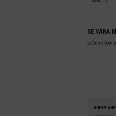
(MOMS 0%)
SE VÅRA R
ORION AB
Lagerinredni