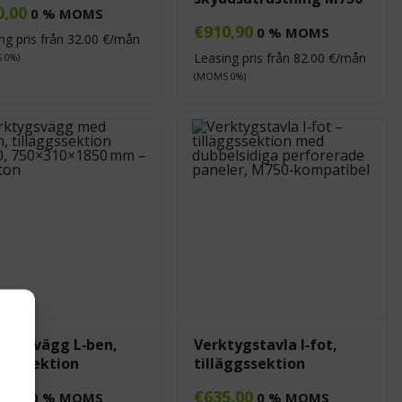
0,00
0 % MOMS
€
910,90
0 % MOMS
ng pris från
32.00
€/mån
Leasing pris från
82.00
€/mån
 0%)
(MOMS 0%)
tygsvägg L‑ben,
Verktygstavla I‑fot,
äggssektion
tilläggssektion
0,00
€
635,00
0 % MOMS
0 % MOMS