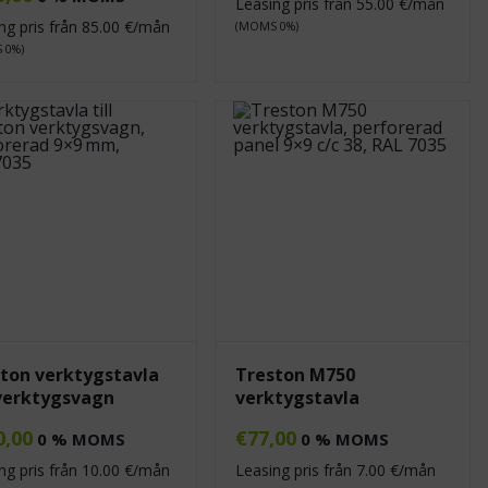
Leasing pris från
55.00
€/mån
ng pris från
85.00
€/mån
(MOMS 0%)
 0%)
ton verktygstavla
Treston M750
verktygsvagn
verktygstavla
0,00
€
77,00
0 % MOMS
0 % MOMS
ng pris från
10.00
€/mån
Leasing pris från
7.00
€/mån