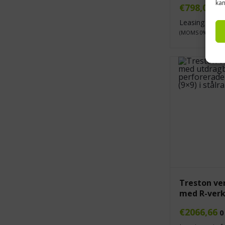
kan
€
798,00
0 
Leasing pris 
(MOMS 0%)
Treston ve
med R-verk
€
2066,66
0