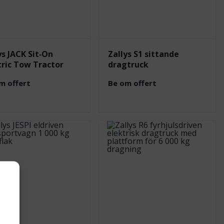
ys JACK Sit‑On
Zallys S1 sittande
tric Tow Tractor
dragtruck
m offert
Be om offert