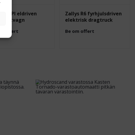
.
ys JESPI eldriven
Zallys R6 fyrhjulsdriven
nsportvagn
elektrisk dragtruck
m offert
Be om offert