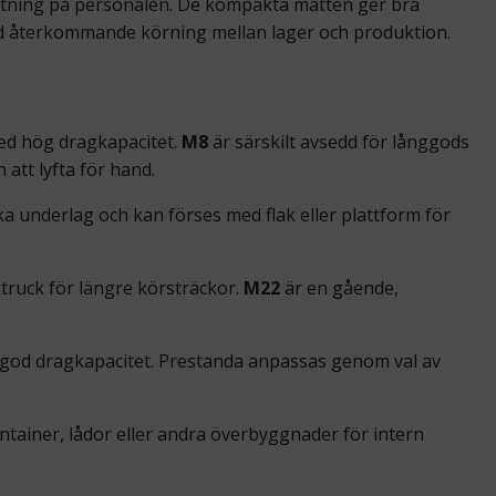
lastning på personalen. De kompakta måtten ger bra
id återkommande körning mellan lager och produktion.
ed hög dragkapacitet.
M8
är särskilt avsedd för långgods
 att lyfta för hand.
a underlag och kan förses med flak eller plattform för
truck för längre körsträckor.
M22
är en gående,
god dragkapacitet. Prestanda anpassas genom val av
ainer, lådor eller andra överbyggnader för intern