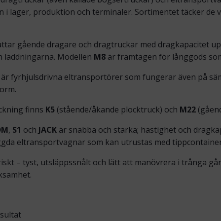
 i lager, produktion och terminaler. Sortimentet täcker de
tar gående dragare och dragtruckar med dragkapacitet upp t
n laddningarna. Modellen
M8
är framtagen för långgods som
är fyrhjulsdrivna eltransportörer som fungerar även på 
form.
ckning finns
K5
(stående/åkande plocktruck) och
M22
(gåend
DM
,
S1
och
JACK
är snabba och starka; hastighet och dragkapa
gda eltransportvagnar som kan utrustas med tippcontainer
triskt – tyst, utsläppssnålt och lätt att manövrera i trånga gå
rksamhet.
esultat