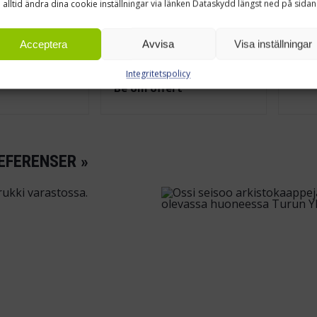
 alltid ändra dina cookie inställningar via länken Dataskydd längst ned på sidan
yrhjulsdriven
Zallys M8 elektrisk
Zall
Acceptera
Avvisa
Visa inställningar
dragare
rörtransportör för
tra
långgods
t
Be o
Integritetspolicy
Be om offert
EFERENSER »