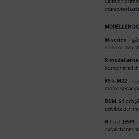
Eldriven drift
manövrerbarhe
MODELLER OC
M‑serien
– gåe
som rör och st
R‑modellerna
kombinerad dr
K5
&
M22
– lös
motoriserad pl
DDM
,
S1
och
J
drivlina och m
HT
och
JESPI
–
avfallshanterin