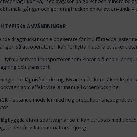
 betyder låg ljudnivå, inga avgaser på golvet och mindre be
t i smala gångar och gör dragtrucken enkel att använda v
H TYPISKA ANVÄNDNINGAR
nde dragtruckar och elbogserare för hjulförsedda laster m
änger, så att operatören kan förflytta materialet säkert utan
– fyrhjulsdrivna transportörer som klarar ojämna eller mjuk
agning och transport.
ningar för lågnivåplockning.
K5
är en lättkörd, åkande plock
ockvagn som effektiviserar manuell orderplockning.
ACK
– sittande modeller med hög produktionshastighet och 
otor.
 lågbyggda eltransportvagnar som kan utrustas med tippcont
g, underhåll eller materialförsörjning.