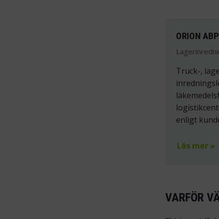
ORION AB
Lagerinredni
Truck-, lag
inredningsl
läkemedels
logistikcen
enligt kund
Läs mer »
VARFÖR V