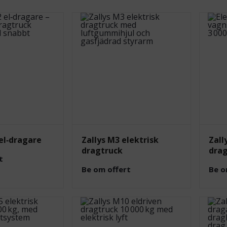
el‑dragare
Zallys M3 elektrisk
Zall
dragtruck
dra
t
Be om offert
Be o