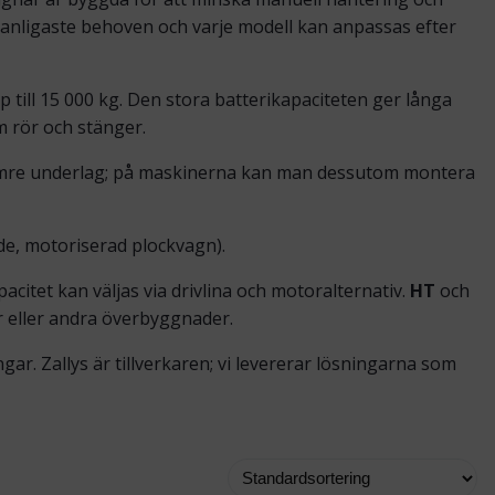
 vanligaste behoven och varje modell kan anpassas efter
ill 15 000 kg. Den stora batterikapaciteten ger långa
 rör och stänger.
sämre underlag; på maskinerna kan man dessutom montera
e, motoriserad plockvagn).
citet kan väljas via drivlina och motoralternativ.
HT
och
 eller andra överbyggnader.
ngar. Zallys är tillverkaren; vi levererar lösningarna som