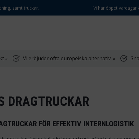
dning, samt truckar.
Vi har öppet vardagar k
kt »
Vi erbjuder ofta europeiska alternativ. »
Sna
YS DRAGTRUCKAR
AGTRUCKAR FÖR EFFEKTIV INTERNLOGISTIK
a dragtruckar (även kallade bogsertruckar) och eltransport