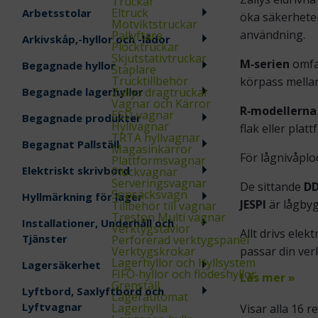
Truckar
Eltruck
Arbetsstolar
öka säkerheten
Motviktstruckar
användning.
Pallyftare
Arkivskåp,-hyllor och -lådor
Plocktruckar
Skjutstativtruckar
M‑serien
omfat
Begagnade hyllor
Staplare
Trucktillbehör
körpass mella
Begagnade lagerhyllor
Zallys dragtruckar
Vagnar och Kärror
R‑modellerna
ESD‑vagnar
Begagnade produkter
Hyllvagnar
flak eller platt
TRTA hyllvagnar
Begagnat Pallställ
Magasinkärror
För lågnivåplo
Plattformsvagnar
Elektriskt skrivbord
Plockvagnar
Serveringsvagnar
De sittande
D
Sopsäcksvagn
Hyllmärkning för lager
JESPI
är lågbyg
Tillbehör till vagnar
Treston Multi vagnar
Installationer, Underhåll och
Verktygstavlor
Allt drivs elek
Tjänster
Perforerad verktygspanel
Verktygskrokar
passar din ve
Lagerhyllor och Hyllsystem
Lagersäkerhet
FIFO‑hyllor och flödeshyllor
Läs mer »
Grenställ
Lyftbord, Saxlyftbord och
Lagerautomat
Lyftvagnar
Lagerhylla
Visar alla 16 r