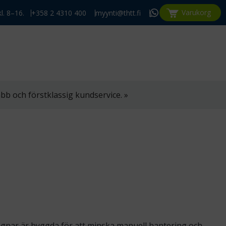
Varukorg
l. 8–16.
+358 2 4310 400
myynti@thtt.fi
bb och förstklassig kundservice. »
vagnar är byggda för att minska manuell hantering och