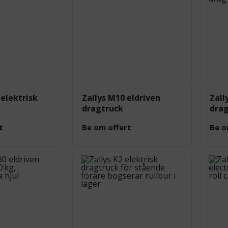
 elektrisk
Zallys M10 eldriven
Zall
dragtruck
dra
t
Be om offert
Be o