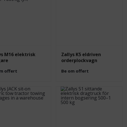
ys M16 elektrisk
Zallys K5 eldriven
gare
orderplockvagn
m offert
Be om offert