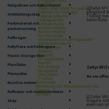
Longspan hylla
Metallhyllor
Nätpallram och Rullcontainer
Påkörningsskydd för pallställ
Pallställ och Pallhyllor
Omklädningsskåp
Pallställ tillbehör
Utdragsenhet
Packmaterial och
Småvaruhyllor
Kontorsmöbler
packutrustning
Kontorsmattor
Kontorsstolar
Pallkragar
Whiteboard och anslagstavlor
Kontorsskrivbord
Pallyftare och Palldragare
Varumärken
Axelent
Edmolift
Plastic Storage Bins
EP-Equipment
Kasten
Plastlådor
Kito Erikkilä
Zallys M12 
Kongamek
Plastpallar
Mitsubishi
Be om offer
Treston
Referenser
Rostfria möbler
Montering och installationsservice
Om oss
Rullbanor och maskinskridskor
Kontakt
Skåp