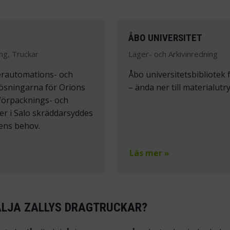
P
ÅBO UNIVERSITET
ng, Truckar
Lager- och Arkivinredning
erautomations- och
Åbo universitetsbibliotek
ösningarna för Orions
– ända ner till materialut
förpacknings- och
ter i Salo skräddarsyddes
ens behov.
Läs mer »
ÄLJA ZALLYS DRAGTRUCKAR?