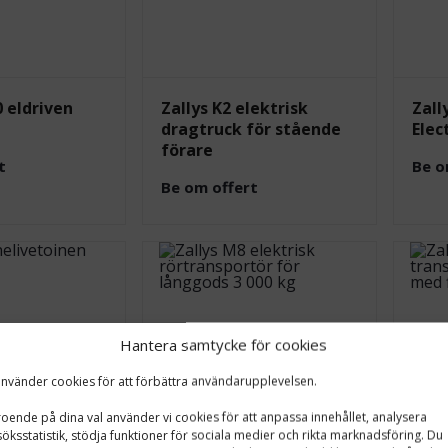
0 eldriven
Zallys K2 elektrisk
Zall
dragtruck för stående
Elec
förare
t
Be o
Be om offert
Hantera samtycke för cookies
använder cookies för att förbättra användarupplevelsen.
oende på dina val använder vi cookies för att anpassa innehållet, analysera
öksstatistik, stödja funktioner för sociala medier och rikta marknadsföring. Du