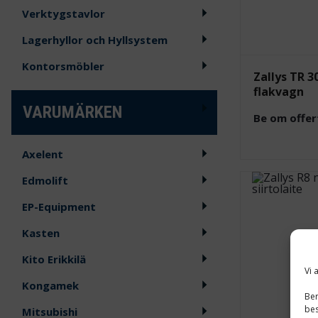
Verktygstavlor
Lagerhyllor och Hyllsystem
Kontorsmöbler
Zallys TR 3
flakvagn
VARUMÄRKEN
Be om offer
Axelent
Edmolift
EP-Equipment
Kasten
Kito Erikkilä
Vi 
Kongamek
Ber
bes
Mitsubishi