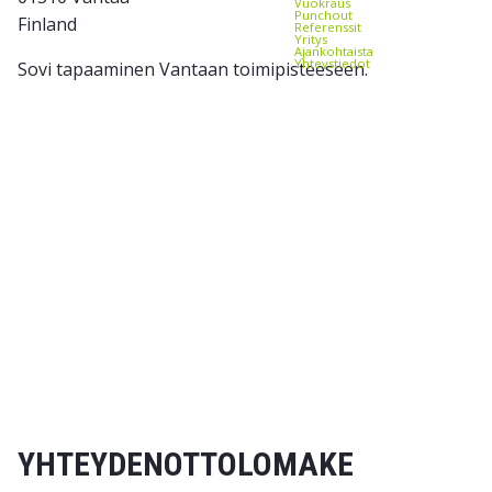
Vuokraus
Punchout
Finland
Referenssit
Yritys
Ajankohtaista
Yhteystiedot
Sovi tapaaminen Vantaan toimipisteeseen.
YHTEYDENOTTOLOMAKE