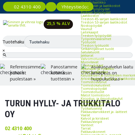
Varastolaatikko
Työpöydät ja laatikostot
Yhteystiedot
02 4310 400
Kevyet työpöydät
Raskaat työpöydät
Laatikostot
Treston 45-sarjan laatikostot
Treston 53-sarjan laatikostot
25,5 % ALV
Nostopöydät
Vaunut
Laitekaapit
Treston työpöydät
Työpistevalaisimet
Tuotehaku
Työtuolit
Treston työtuolit
Selkänojalliset tuolit
×
Satulatuolit
Jakkarat
Valvomotuolit
Muovilavat
Lavakaulukset
Referenssimme
Panostamme
Asiakaspalvelun laatu
Lavahäkki ja rullakko
Hyllyt ja väliritilät
puhuvat
kotimaisiin
ja nopeus on
Kalusteiden ja tuotteiden merkin
puolestaan »
tuotteisiin »
huippuluokkaa »
Arkistokaapit, -hyllyt ja -laatikost
Toimistovaunut
Toimistokalusteet
Toimistopöydät
Toimistotuolit
Matot toimistoon
Kirjoitus- ja ilmoitustaulut
TURUN HYLLY- JA TRUKKITALO
Reikälevykalusteet
Kannatinsarjat
Työkaluseinä
OY
Pakkaustarvikkeet ja -laitteet
Vaa'at
Kalvot ja kiristeet
Pakkausteipit
Vanteet
02 4310 400
Tarrat
Pakkauskoneet
Pakkauspahvit ja -paperit