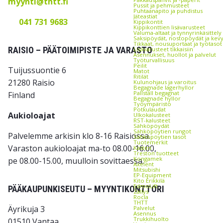
myynti@thtt.fi
Pussit ja pehmusteet
Puhtaanapito ja puhdistus
Jäteastiat
041 731 9683
Kippikontit
Kippikonttien lisävarusteet
Valuma-altaat ja tynnyrinkäsittely
Saksipöydät, nostopöydät ja kev
Tikkaat, nousuportaat ja työtasot
RAISIO – PÄÄTOIMIPISTE JA VARASTO
Lisävarusteet tikkaisiin
Asennukset, huollot ja palvelut
Työturvallisuus
Peilit
Tuijussuontie 6
Matot
Ritilät
21280 Raisio
Kulunohjaus ja varoitus
Begagnade lagerhyllor
Pallställ begagnat
Finland
Begagnade hyllor
Työympäristö
Potkulaudat
Aukioloajat
Ulkokalusteet
RST-kalusteet
Sähköpöydät
Sähköpöytien rungot
Palvelemme arkisin klo 8-16 Raisiossa.
Sähköpöytien tasot
Tuotemerkit
Varaston aukioloajat ma-to 08.00-16.00,
Kasten
Treston tuotteet
Kongamek
pe 08.00-15.00, muulloin sovittaessa.
Axelent
Mitsubishi
EP-Equipment
Kito Erikkilä
EdmoLift
PÄÄKAUPUNKISEUTU – MYYNTIKONTTORI
Zallys
Rocla
THTT
Äyrikuja 3
Palvelut
Asennus
Trukkihuolto
01510 Vantaa