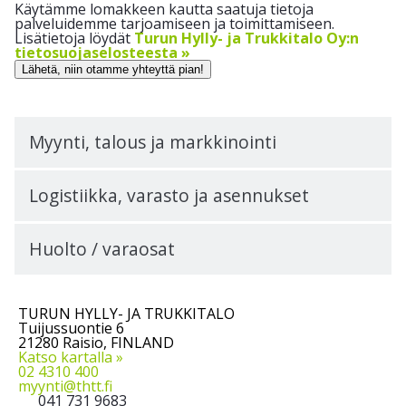
Käytämme lomakkeen kautta saatuja tietoja
palveluidemme tarjoamiseen ja toimittamiseen.
Lisätietoja löydät
Turun Hylly- ja Trukkitalo Oy:n
tietosuojaselosteesta »
Lähetä, niin otamme yhteyttä pian!
Myynti, talous ja markkinointi
Logistiikka, varasto ja asennukset
Huolto / varaosat
TURUN HYLLY- JA TRUKKITALO
Tuijussuontie 6
21280 Raisio, FINLAND
Katso kartalla »
02 4310 400
myynti@thtt.fi
041 731 9683