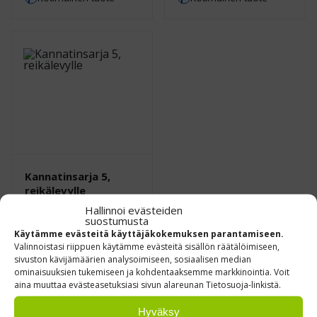
Kannatinsarja 5,
reikälevylle
Hallinnoi evästeiden
€
350,00
0 % ALV
/ kpl
suostumusta
Käytämme evästeitä käyttäjäkokemuksen parantamiseen.
Leasing hinta alk.
32.00
Valinnoistasi riippuen käytämme evästeitä sisällön räätälöimiseen,
€/kk
(ALV 0%)
sivuston kävijämäärien analysoimiseen, sosiaalisen median
ominaisuuksien tukemiseen ja kohdentaaksemme markkinointia. Voit
Kotimainen tuote
aina muuttaa evästeasetuksiasi sivun alareunan Tietosuoja-linkistä.
Hyväksy