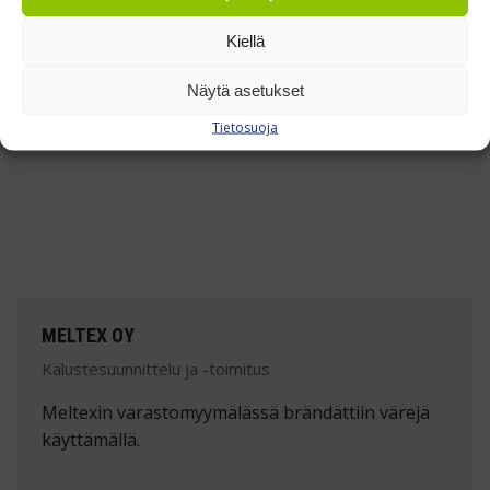
TUTUSTU REFERENSSEIHIMME »
Kiellä
Näytä asetukset
Tietosuoja
MELTEX OY
Kalustesuunnittelu ja -toimitus
Meltexin varastomyymälässä brändättiin värejä
käyttämällä.