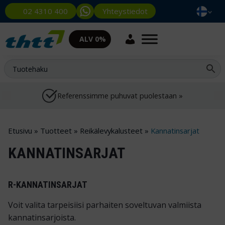
Yhteystiedot
02 4310 400
ALV 0%
Referenssimme puhuvat puolestaan »
Etusivu
»
Tuotteet
»
Reikälevykalusteet
»
Kannatinsarjat
KANNATINSARJAT
R-KANNATINSARJAT
Voit valita tarpeisiisi parhaiten soveltuvan valmiista
kannatinsarjoista.