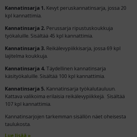
Kannatinsarja 1.
Kevyt peruskannatinsarja, jossa 20
kpl kannattimia.
Kannatinsarja 2.
Perussarja ripustuskoukkuja
työkaluille. Sisältää 45 kpl kannattimia.
Kannatinsarja 3.
R
eikälevypiikkisarja, jossa 69 kpl
lajitelma koukkuja.
Kannatinsarja 4.
Täydellinen kannatinsarja
käsityökaluille. Sisältää 100 kpl kannattimia.
Kannatinsarja 5.
Kannatinsarja työkalutauluun.
Kattava valikoima erilaisia reikälevypiikkejä. Sisältää
107 kpl kannattimia.
Kannatinsarjojen tarkemman sisällön näet oheisesta
taulukosta.
Lue lisää »