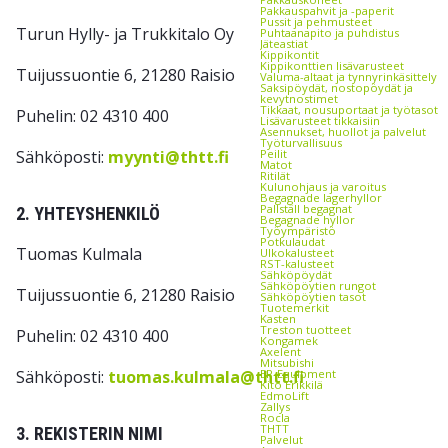
Pakkauspahvit ja -paperit
Pussit ja pehmusteet
Turun Hylly- ja Trukkitalo Oy
Puhtaanapito ja puhdistus
Jäteastiat
Kippikontit
Kippikonttien lisävarusteet
Tuijussuontie 6, 21280 Raisio
Valuma-altaat ja tynnyrinkäsittely
Saksipöydät, nostopöydät ja
kevytnostimet
Tikkaat, nousuportaat ja työtasot
Puhelin: 02 4310 400
Lisävarusteet tikkaisiin
Asennukset, huollot ja palvelut
Työturvallisuus
Sähköposti:
myynti@thtt.fi
Peilit
Matot
Ritilät
Kulunohjaus ja varoitus
Begagnade lagerhyllor
Pallställ begagnat
2. YHTEYSHENKILÖ
Begagnade hyllor
Työympäristö
Potkulaudat
Tuomas Kulmala
Ulkokalusteet
RST-kalusteet
Sähköpöydät
Sähköpöytien rungot
Tuijussuontie 6, 21280 Raisio
Sähköpöytien tasot
Tuotemerkit
Kasten
Treston tuotteet
Puhelin: 02 4310 400
Kongamek
Axelent
Mitsubishi
Sähköposti:
tuomas.kulmala@thtt.fi
EP-Equipment
Kito Erikkilä
EdmoLift
Zallys
Rocla
THTT
3. REKISTERIN NIMI
Palvelut