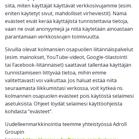
siitä, miten käyttäjät käyttävät verkkosivujamme (esim.
eniten käytetyt sivut, mahdolliset virheviestit). Nämä
evästeet eivät kerää käyttäjistä tunnistettavia tietoja,
vaan ne ovat anonyymejä ja niitä käytetään ainoastaan
parantamaan verkkosivujen toimivuutta.
Sivuilla olevat kolmansien osapuolien liitännäispalvelut
(esim. mainokset, YouTube-videot, Google-tilastointi
tai Facebook-liitännäiset) saattavat tallentaa käyttäjän
tunnistamiseen liittyvää tietoa, mihin emme
valitettavasti voi vaikuttaa. Jos haluat estää niitä
seuraamasta liikkumistasi verkossa, voit kytkeä ns.
kolmannen osapuolen evästeet pois käytöstä selaimesi
asetuksista. Ohjeet löydät selaimesi käyttöohjeista
kohdasta ”evästeet”.
Uudelleenmarkkinointia teemme yhteistyössä Adroll
Groupin