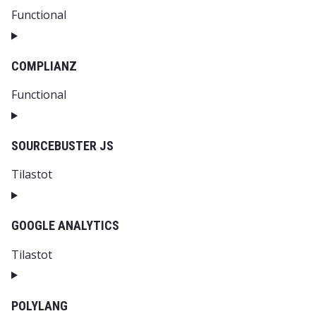
Functional
Consent to service woocommerce
COMPLIANZ
Functional
Consent to service complianz
SOURCEBUSTER JS
Tilastot
Consent to service sourcebuster-js
GOOGLE ANALYTICS
Tilastot
Consent to service google-analytics
POLYLANG