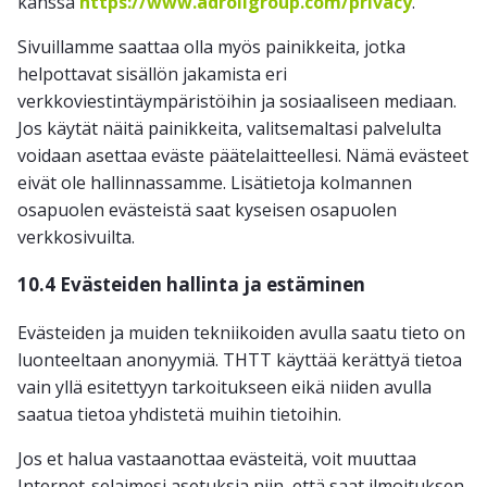
kanssa
https://www.adrollgroup.com/privacy
.
Sivuillamme saattaa olla myös painikkeita, jotka
helpottavat sisällön jakamista eri
verkkoviestintäympäristöihin ja sosiaaliseen mediaan.
Jos käytät näitä painikkeita, valitsemaltasi palvelulta
voidaan asettaa eväste päätelaitteellesi. Nämä evästeet
eivät ole hallinnassamme. Lisätietoja kolmannen
osapuolen evästeistä saat kyseisen osapuolen
verkkosivuilta.
10.4 Evästeiden hallinta ja estäminen
Evästeiden ja muiden tekniikoiden avulla saatu tieto on
luonteeltaan anonyymiä. THTT käyttää kerättyä tietoa
vain yllä esitettyyn tarkoitukseen eikä niiden avulla
saatua tietoa yhdistetä muihin tietoihin.
Jos et halua vastaanottaa evästeitä, voit muuttaa
Internet-selaimesi asetuksia niin, että saat ilmoituksen