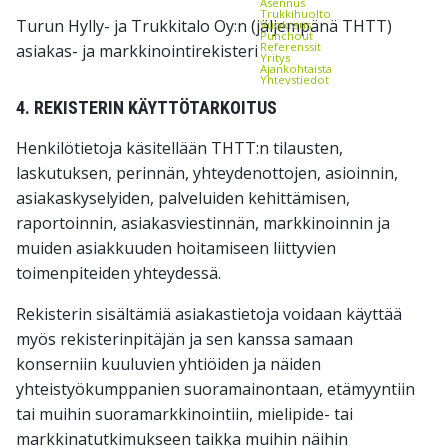
Asennus
Trukkihuolto
Turun Hylly- ja Trukkitalo Oy:n (jäljempänä THTT)
Vuokraus
Punchout
Referenssit
asiakas- ja markkinointirekisteri
Yritys
Ajankohtaista
Yhteystiedot
4. REKISTERIN KÄYTTÖTARKOITUS
Henkilötietoja käsitellään THTT:n tilausten,
laskutuksen, perinnän, yhteydenottojen, asioinnin,
asiakaskyselyiden, palveluiden kehittämisen,
raportoinnin, asiakasviestinnän, markkinoinnin ja
muiden asiakkuuden hoitamiseen liittyvien
toimenpiteiden yhteydessä.
Rekisterin sisältämiä asiakastietoja voidaan käyttää
myös rekisterinpitäjän ja sen kanssa samaan
konserniin kuuluvien yhtiöiden ja näiden
yhteistyökumppanien suoramainontaan, etämyyntiin
tai muihin suoramarkkinointiin, mielipide- tai
markkinatutkimukseen taikka muihin näihin