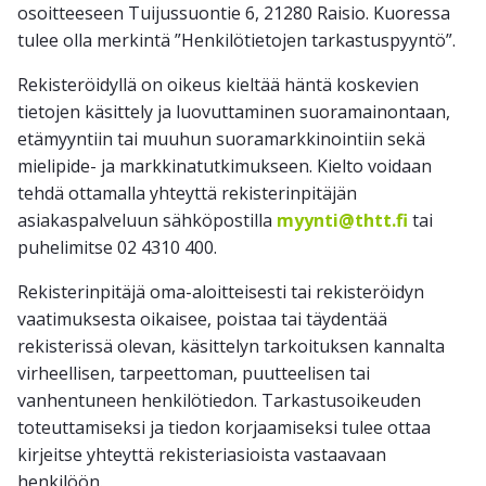
osoitteeseen Tuijussuontie 6, 21280 Raisio. Kuoressa
tulee olla merkintä ”Henkilötietojen tarkastuspyyntö”.
Rekisteröidyllä on oikeus kieltää häntä koskevien
tietojen käsittely ja luovuttaminen suoramainontaan,
etämyyntiin tai muuhun suoramarkkinointiin sekä
mielipide- ja markkinatutkimukseen. Kielto voidaan
tehdä ottamalla yhteyttä rekisterinpitäjän
asiakaspalveluun sähköpostilla
myynti@thtt.fi
tai
puhelimitse 02 4310 400.
Rekisterinpitäjä oma-aloitteisesti tai rekisteröidyn
vaatimuksesta oikaisee, poistaa tai täydentää
rekisterissä olevan, käsittelyn tarkoituksen kannalta
virheellisen, tarpeettoman, puutteelisen tai
vanhentuneen henkilötiedon. Tarkastusoikeuden
toteuttamiseksi ja tiedon korjaamiseksi tulee ottaa
kirjeitse yhteyttä rekisteriasioista vastaavaan
henkilöön.