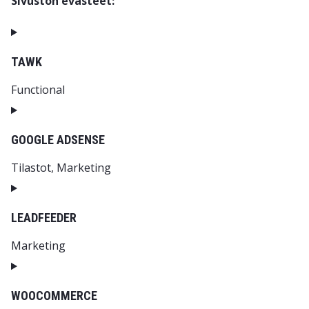
Sivuston evästeet:
TAWK
Functional
Consent to service tawk
GOOGLE ADSENSE
Tilastot, Marketing
Consent to service google-adsense
LEADFEEDER
Marketing
Consent to service leadfeeder
WOOCOMMERCE