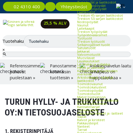
Työpöydät ja laatikostot
Kevyet työpöydät
Yhteystiedot
02 4310 400
Raskaat työpöydät
Laatikostot
Treston 45-sarjan laatikostot
Treston 53-sarjan laatikostot
Nostopöydät
25,5 % ALV
Vaunut
Laitekaapit
Treston työpöydät
Työpistevalaisimet
Työtuolit
Tuotehaku
Treston työtuolit
Selkänojalliset tuolit
Satulatuolit
×
Jakkarat
Valvomotuolit
Muovilavat
Lavakaulukset
Lavahäkki ja rullakko
Referenssimme
Panostamme
Asiakaspalvelun laatu
Hyllyt ja väliritilät
Kalusteiden ja tuotteiden
puhuvat
kotimaisiin
ja nopeus on
merkintä
puolestaan »
tuotteisiin »
huippuluokkaa »
Arkistokaapit, -hyllyt ja -
laatikostot
Toimistovaunut
Toimistokalusteet
Toimistopöydät
Toimistotuolit
Matot toimistoon
TURUN HYLLY- JA TRUKKITALO
Kirjoitus- ja ilmoitustaulut
Reikälevykalusteet
Kannatinsarjat
OY:N TIETOSUOJASELOSTE
Työkaluseinä
Pakkaustarvikkeet ja -laitteet
Vaa'at
Kalvot ja kiristeet
Pakkausteipit
Vanteet
Tarrat
1. REKISTERINPITÄJÄ
Pakkauskoneet