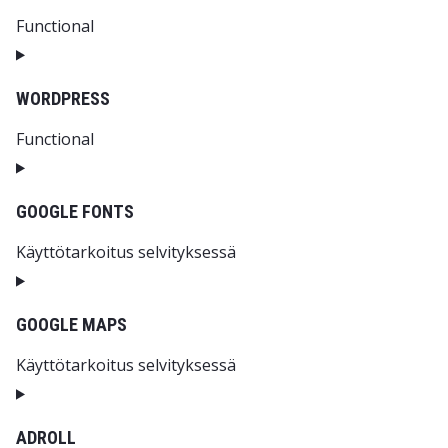
Functional
Consent to service polylang
WORDPRESS
Functional
Consent to service wordpress
GOOGLE FONTS
Käyttötarkoitus selvityksessä
Consent to service google-fonts
GOOGLE MAPS
Käyttötarkoitus selvityksessä
Consent to service google-maps
ADROLL