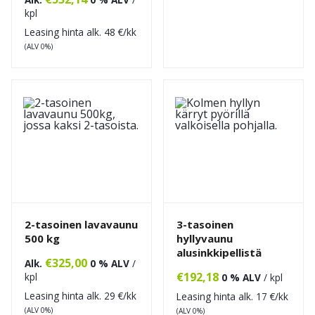
kpl
Leasing hinta alk.
48
€/kk
(ALV 0%)
2-tasoinen lavavaunu
3-tasoinen
500 kg
hyllyvaunu
alusinkkipellistä
€
325,00
Alk.
0 % ALV
/
€
192,18
kpl
0 % ALV
/ kpl
Leasing hinta alk.
29
€/kk
Leasing hinta alk.
17
€/kk
(ALV 0%)
(ALV 0%)