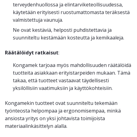
terveydenhuollossa ja elintarviketeollisuudessa,
käytetään erityisesti ruostumattomasta teräksestä
valmistettuja vaunuja.
Ne ovat kestäviä, helposti puhdistettavia ja
suunniteltu kestämään kosteutta ja kemikaaleja.
Räätälöidyt ratkaisut
:
Kongamek tarjoaa myös mahdollisuuden räätälöidä
tuotteita asiakkaan erityistarpeiden mukaan. Tämä
takaa, että tuotteet vastaavat täydellisesti
yksilöllisiin vaatimuksiin ja käyttökohteisiin​.
Kongamekin tuotteet ovat suunniteltu tekemään
työnteosta helpompaa ja ergonomisempaa, minkä
ansiosta yritys on yksi johtavista toimijoista
materiaalinkäsittelyn alalla.