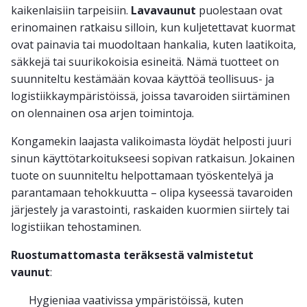
kaikenlaisiin tarpeisiin.
Lavavaunut
puolestaan ovat
erinomainen ratkaisu silloin, kun kuljetettavat kuormat
ovat painavia tai muodoltaan hankalia, kuten laatikoita,
säkkejä tai suurikokoisia esineitä. Nämä tuotteet on
suunniteltu kestämään kovaa käyttöä teollisuus- ja
logistiikkaympäristöissä, joissa tavaroiden siirtäminen
on olennainen osa arjen toimintoja.
Kongamekin laajasta valikoimasta löydät helposti juuri
sinun käyttötarkoitukseesi sopivan ratkaisun. Jokainen
tuote on suunniteltu helpottamaan työskentelyä ja
parantamaan tehokkuutta – olipa kyseessä tavaroiden
järjestely ja varastointi, raskaiden kuormien siirtely tai
logistiikan tehostaminen.
Ruostumattomasta teräksestä valmistetut
vaunut
:
Hygieniaa vaativissa ympäristöissä, kuten