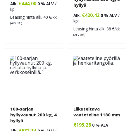
€
444,00
Alk.
0 % ALV
/
hyllyä
kpl
€
420,42
Alk.
0 % ALV
/
Leasing hinta alk.
40
€/kk
kpl
(ALV 0%)
Leasing hinta alk.
38
€/kk
(ALV 0%)
100-sarjan
Liikuteltava
hyllyvaunut 200 kg, 4
vaateteline 1180 mm
hyllyä
€
195,28
0 % ALV
€
532,14
Alk.
0 % ALV
/