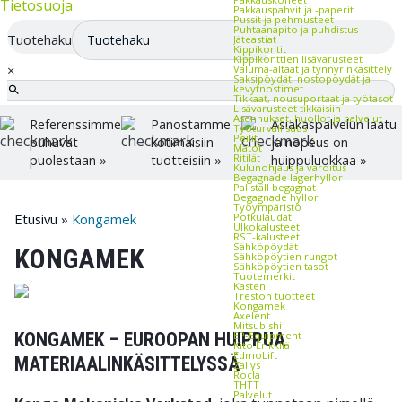
Tietosuoja
Pakkauspahvit ja -paperit
Pussit ja pehmusteet
Puhtaanapito ja puhdistus
Tuotehaku
Jäteastiat
Kippikontit
Kippikonttien lisävarusteet
×
Valuma-altaat ja tynnyrinkäsittely
Saksipöydät, nostopöydät ja
kevytnostimet
Tikkaat, nousuportaat ja työtasot
Lisävarusteet tikkaisiin
Asennukset, huollot ja palvelut
Referenssimme
Panostamme
Asiakaspalvelun laatu
Työturvallisuus
Peilit
puhuvat
kotimaisiin
ja nopeus on
Matot
Ritilät
puolestaan »
tuotteisiin »
huippuluokkaa »
Kulunohjaus ja varoitus
Begagnade lagerhyllor
Pallställ begagnat
Begagnade hyllor
Työympäristö
Potkulaudat
Etusivu
»
Kongamek
Ulkokalusteet
RST-kalusteet
Sähköpöydät
KONGAMEK
Sähköpöytien rungot
Sähköpöytien tasot
Tuotemerkit
Kasten
Treston tuotteet
Kongamek
Axelent
Mitsubishi
EP-Equipment
KONGAMEK – EUROOPAN HUIPPUA
Kito Erikkilä
EdmoLift
MATERIAALINKÄSITTELYSSÄ
Zallys
Rocla
THTT
Palvelut