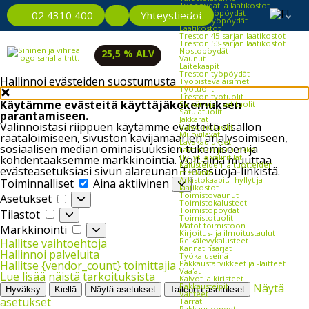
Työpöydät ja laatikostot
Kevyet työpöydät
Yhteystiedot
02 4310 400
Raskaat työpöydät
Laatikostot
Treston 45-sarjan laatikostot
Treston 53-sarjan laatikostot
Nostopöydät
25,5 % ALV
Vaunut
Laitekaapit
Treston työpöydät
Hallinnoi evästeiden suostumusta
Työpistevalaisimet
Työtuolit
Treston työtuolit
Käytämme evästeitä käyttäjäkokemuksen
Selkänojalliset tuolit
Satulatuolit
parantamiseen.
Jakkarat
Valinnoistasi riippuen käytämme evästeitä sisällön
Valvomotuolit
Muovilavat
räätälöimiseen, sivuston kävijämäärien analysoimiseen,
Lavakaulukset
sosiaalisen median ominaisuuksien tukemiseen ja
Lavahäkki ja rullakko
Hyllyt ja väliritilät
kohdentaaksemme markkinointia. Voit aina muuttaa
Kalusteiden ja tuotteiden
evästeasetuksiasi sivun alareunan Tietosuoja-linkistä.
merkintä
Toiminnalliset
Arkistokaapit, -hyllyt ja -
Toiminnalliset
Aina aktiivinen
laatikostot
Asetukset
Toimistovaunut
Asetukset
Toimistokalusteet
Tilastot
Toimistopöydät
Tilastot
Toimistotuolit
Markkinointi
Matot toimistoon
Markkinointi
Kirjoitus- ja ilmoitustaulut
Reikälevykalusteet
Hallitse vaihtoehtoja
Kannatinsarjat
Hallinnoi palveluita
Työkaluseinä
Pakkaustarvikkeet ja -laitteet
Hallitse {vendor_count} toimittajia
Vaa'at
Lue lisää näistä tarkoituksista
Kalvot ja kiristeet
Pakkausteipit
Näytä
Hyväksy
Kiellä
Näytä asetukset
Tallenna asetukset
Vanteet
asetukset
Tarrat
Pakkauskoneet