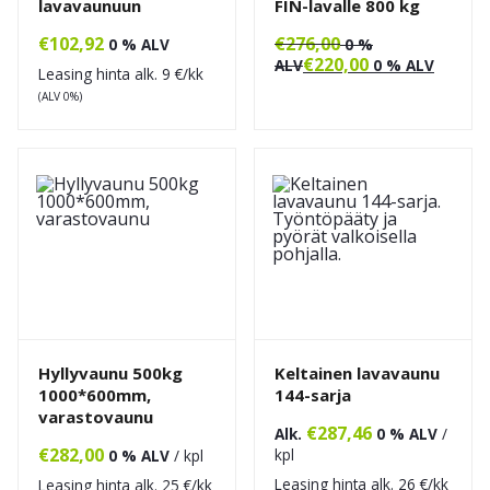
lavavaunuun
FIN-lavalle 800 kg
€
102,92
€
276,00
0 % ALV
0 %
€
220,00
ALV
0 % ALV
Leasing hinta alk.
9
€/kk
(ALV 0%)
Hyllyvaunu 500kg
Keltainen lavavaunu
1000*600mm,
144-sarja
varastovaunu
€
287,46
Alk.
0 % ALV
/
€
282,00
kpl
0 % ALV
/ kpl
Leasing hinta alk.
26
€/kk
Leasing hinta alk.
25
€/kk