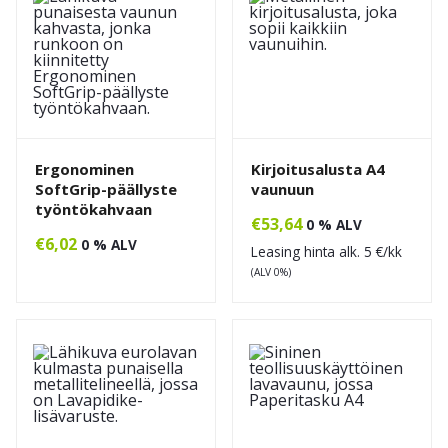
Ergonominen
Kirjoitusalusta A4
SoftGrip-päällyste
vaunuun
työntökahvaan
€
53,64
0 % ALV
€
6,02
0 % ALV
Leasing hinta alk.
5
€/kk
(ALV 0%)