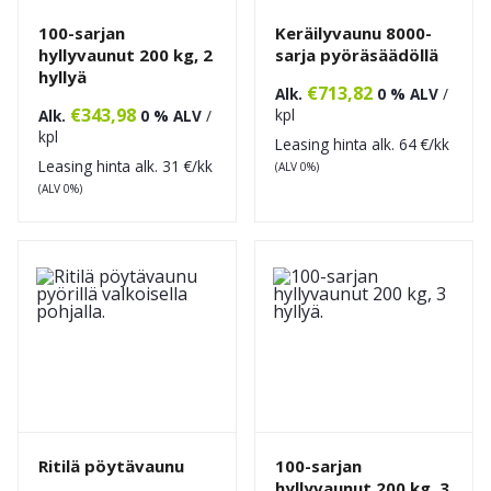
100-sarjan
Keräilyvaunu 8000-
hyllyvaunut 200 kg, 2
sarja pyöräsäädöllä
hyllyä
€
713,82
Alk.
0 % ALV
/
€
343,98
kpl
Alk.
0 % ALV
/
kpl
Leasing hinta alk.
64
€/kk
Leasing hinta alk.
31
€/kk
(ALV 0%)
(ALV 0%)
Ritilä pöytävaunu
100-sarjan
hyllyvaunut 200 kg, 3