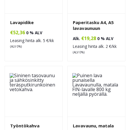
Lavapidike
Paperitasku A4, A5
lavavaunuun
€
52,36
0 % ALV
€
19,28
Alk.
0 % ALV
Leasing hinta alk.
5
€/kk
Leasing hinta alk.
2
€/kk
(ALV 0%)
(ALV 0%)
Työntökahva
Lavavaunu, matala