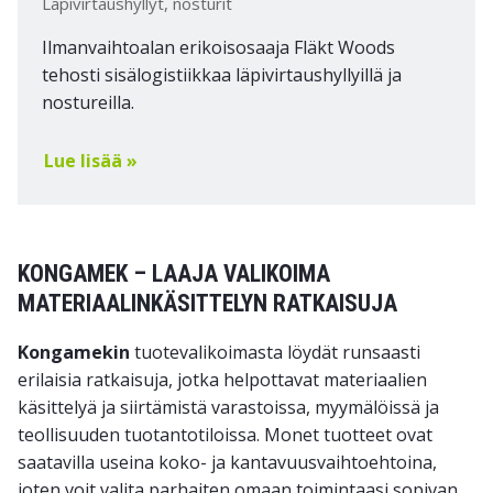
Läpivirtaushyllyt, nosturit
Ilmanvaihtoalan erikoisosaaja Fläkt Woods
tehosti sisälogistiikkaa läpivirtaushyllyillä ja
nostureilla.
Lue lisää »
KONGAMEK – LAAJA VALIKOIMA
MATERIAALINKÄSITTELYN RATKAISUJA
Kongamekin
tuotevalikoimasta löydät runsaasti
erilaisia ratkaisuja, jotka helpottavat materiaalien
käsittelyä ja siirtämistä varastoissa, myymälöissä ja
teollisuuden tuotantotiloissa. Monet tuotteet ovat
saatavilla useina koko- ja kantavuusvaihtoehtoina,
joten voit valita parhaiten omaan toimintaasi sopivan