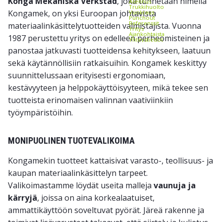
Konga Mekaniska Verkstad
, joka tunnetaan nimellä
Asennus
Trukkihuolto
Kongamek, on yksi Euroopan johtavista
Vuokraus
Punchout
Referenssit
materiaalinkäsittelytuotteiden valmistajista. Vuonna
Yritys
Ajankohtaista
1987 perustettu yritys on edelleen perheomisteinen ja
Yhteystiedot
panostaa jatkuvasti tuotteidensa kehitykseen, laatuun
sekä käytännöllisiin ratkaisuihin. Kongamek keskittyy
suunnittelussaan erityisesti
ergonomiaan,
kestävyyteen ja helppokäyttöisyyteen
, mikä tekee sen
tuotteista erinomaisen valinnan vaativiinkiin
työympäristöihin.
MONIPUOLINEN TUOTEVALIKOIMA
Kongamekin tuotteet kattaisivat varasto-, teollisuus- ja
kaupan materiaalinkäsittelyn tarpeet.
Valikoimastamme löydät useita malleja
vaunuja ja
kärryjä
, joissa on aina korkealaatuiset,
ammattikäyttöön soveltuvat pyörät. Järeä rakenne ja