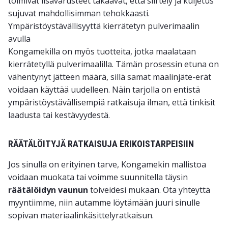
toimivat lisävarusteet takaavat, että siirtely ja kuljetus
sujuvat mahdollisimman tehokkaasti.
Ympäristöystävällisyyttä kierrätetyn pulverimaalin
avulla
Kongamekilla on myös tuotteita, jotka maalataan
kierrätetyllä pulverimaalilla
. Tämän prosessin etuna on
vähentynyt jätteen määrä, sillä samat maalinjäte-erät
voidaan käyttää uudelleen. Näin tarjolla on entistä
ympäristöystävällisempiä ratkaisuja ilman, että tinkisit
laadusta tai kestävyydestä.
RÄÄTÄLÖITYJÄ RATKAISUJA ERIKOISTARPEISIIN
Jos sinulla on erityinen tarve, Kongamekin mallistoa
voidaan muokata tai voimme suunnitella täysin
räätälöidyn vaunun
toiveidesi mukaan. Ota yhteyttä
myyntiimme, niin autamme löytämään juuri sinulle
sopivan materiaalinkäsittelyratkaisun.