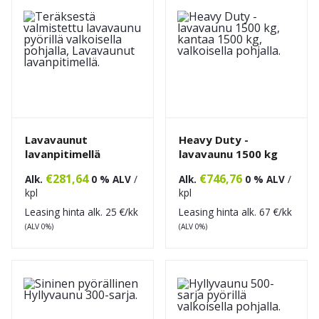
Lavavaunut
Heavy Duty -
lavanpitimellä
lavavaunu 1500 kg
€
281,64
€
746,76
Alk.
0 % ALV
/
Alk.
0 % ALV
/
kpl
kpl
Leasing hinta alk.
25
€/kk
Leasing hinta alk.
67
€/kk
(ALV 0%)
(ALV 0%)