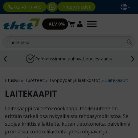
Yhteystiedot
02 4310 400
ALV 0%
Referenssimme puhuvat puolestaan »
Etusivu
»
Tuotteet
»
Työpöydät ja laatikostot
»
Laitekaapit
LAITEKAAPIT
Laitekaappi tai tietokonekaappi teollisuuteen on
erittäin tärkeä osa nykyaikaista tehdasympäristöä. Se
suojaa kriittisiä laitteita, kuten tietokoneita, palvelimia
ja erilaisia kontrollilaitteita, jotka ohjaavat ja