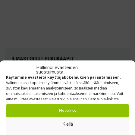
ILMASTOIDUT PUKUKAAPIT
LOGISTIIKKAKESKUKSEEN
Hallinnoi evästeiden
suostumusta
Käytämme evästeitä käyttäjäkokemuksen parantamiseen.
Toimitimme ilmastoidut Handy Ewo -pukukaapit
Valinnoistasi riippuen käytämme evästeitä sisällön räätälöimiseen,
asiakkaan omilla väreillä
sivuston kävijämäärien analysoimiseen, sosiaalisen median
ominaisuuksien tukemiseen ja kohdentaaksemme markkinointia. Voit
aina muuttaa evästeasetuksiasi sivun alareunan Tietosuoja-linkistä.
Lue lisää »
Hyväksy
Kiellä