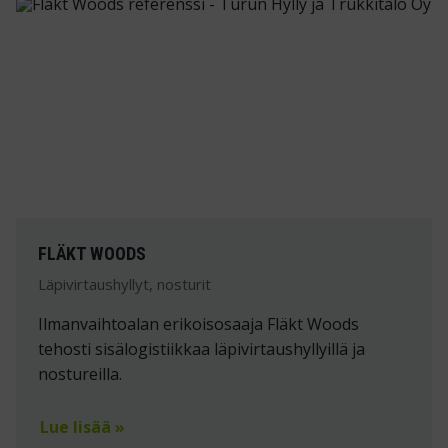
FLÄKT WOODS
Läpivirtaushyllyt, nosturit
Ilmanvaihtoalan erikoisosaaja Fläkt Woods
tehosti sisälogistiikkaa läpivirtaushyllyillä ja
nostureilla.
Lue lisää »