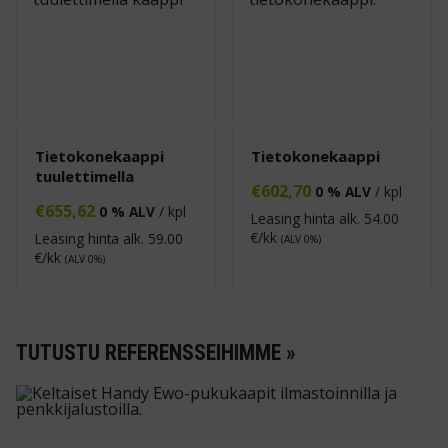
Tietokonekaappi
Tietokonekaappi
tuulettimella
€
602,70
0 % ALV
/ kpl
€
655,62
0 % ALV
/ kpl
Leasing hinta alk.
54.00
€/kk
Leasing hinta alk.
59.00
(ALV 0%)
€/kk
(ALV 0%)
TUTUSTU REFERENSSEIHIMME »