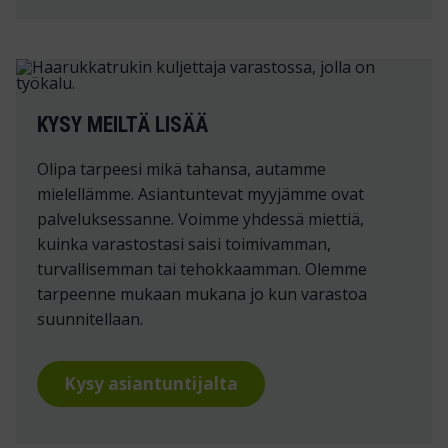
KYSY MEILTÄ LISÄÄ
Olipa tarpeesi mikä tahansa, autamme
mielellämme. Asiantuntevat myyjämme ovat
palveluksessanne. Voimme yhdessä miettiä,
kuinka varastostasi saisi toimivamman,
turvallisemman tai tehokkaamman. Olemme
tarpeenne mukaan mukana jo kun varastoa
suunnitellaan.
Kysy asiantuntijalta