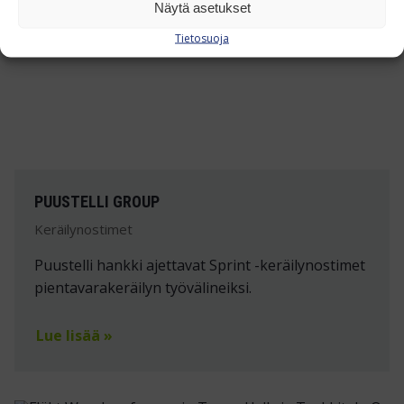
Näytä asetukset
Tietosuoja
PUUSTELLI GROUP
Keräilynostimet
Puustelli hankki ajettavat Sprint -keräilynostimet
pientavarakeräilyn työvälineiksi.
Lue lisää »