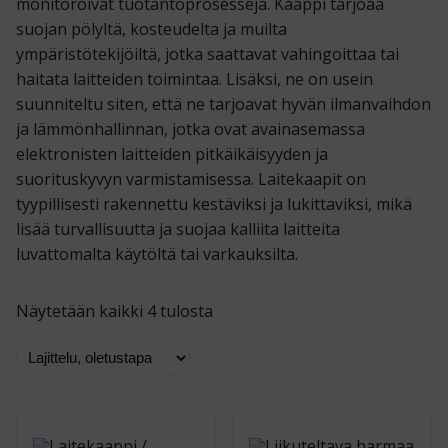
monitoroivat tuotantoprosesseja. Kaappi tarjoaa
suojan pölyltä, kosteudelta ja muilta
ympäristötekijöiltä, jotka saattavat vahingoittaa tai
haitata laitteiden toimintaa. Lisäksi, ne on usein
suunniteltu siten, että ne tarjoavat hyvän ilmanvaihdon
ja lämmönhallinnan, jotka ovat avainasemassa
elektronisten laitteiden pitkäikäisyyden ja
suorituskyvyn varmistamisessa. Laitekaapit on
tyypillisesti rakennettu kestäviksi ja lukittaviksi, mikä
lisää turvallisuutta ja suojaa kalliita laitteita
luvattomalta käytöltä tai varkauksilta.
Näytetään kaikki 4 tulosta