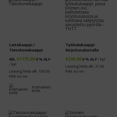
Laitekaappi /
Työkalukaappi
Tietokonekaappi
kirjoitusalustalla
€
1775,00
€
339,08
Alk.
0 % ALV
0 % ALV
/ kpl
/ kpl
Leasing hinta alk.
31.00
Leasing hinta alk.
160.00
€/kk
(ALV 0%)
€/kk
(ALV 0%)
Kotimainen
tuote